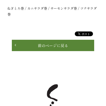
理
ねぎとろ巻 / カニサラダ巻 / サーモンサラダ巻 / ツナサラダ
巻
オ
ー
ド
前のページに戻る
ブ
ル
く
ら
ま
堂