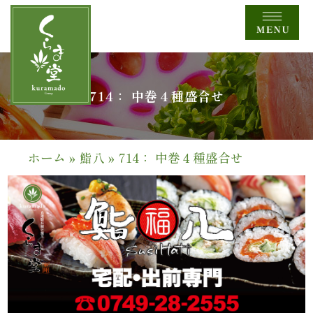
コ
ン
テ
ン
ツ
HOME
714： 中巻４種盛合せ
へ
ス
全
キ
商
ッ
ホーム
»
鮨八
»
714： 中巻４種盛合せ
プ
品
一
覧
幕
の