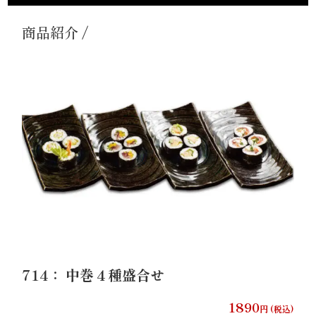
内
商品紹介 /
弁
当
折
詰
弁
当
会
席
714： 中巻４種盛合せ
料
1890
円 (税込)