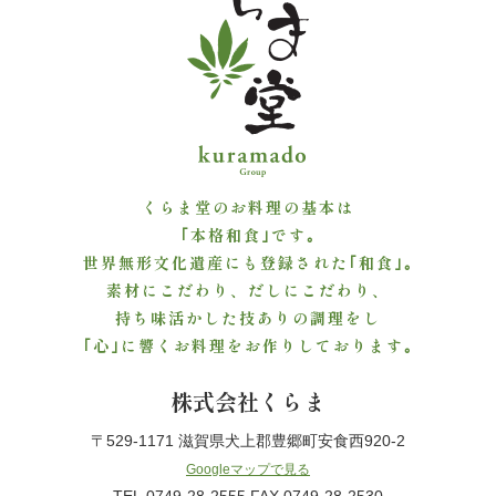
の
こ
だ
わ
り
くらま堂のお料理の基本は
｢本格和食｣です｡
注
世界無形文化遺産にも登録された｢和食｣｡
素材にこだわり、だしにこだわり、
文
持ち味活かした技ありの調理をし
｢心｣に響くお料理をお作りしております｡
方
法・
株式会社くらま
配
〒529-1171 滋賀県犬上郡豊郷町安食西920-2
Googleマップで見る
達