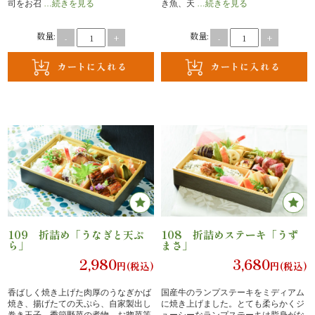
司をお召
…続きを見る
き魚、天
…続きを見る
内
数量:
数量:
-
+
-
+
弁
当
折
詰
弁
当
会
109 折詰め「うなぎと天ぷ
108 折詰めステーキ「うず
ら」
まさ」
2,980
3,680
席
円(税込)
円(税込)
料
香ばしく焼き上げた肉厚のうなぎかば
国産牛のランプステーキをミディアム
焼き、揚げたての天ぷら、自家製出し
に焼き上げました。とても柔らかくジ
巻き玉子、季節野菜の煮物、お惣菜等
ューシーなランプステーキは脂身がな