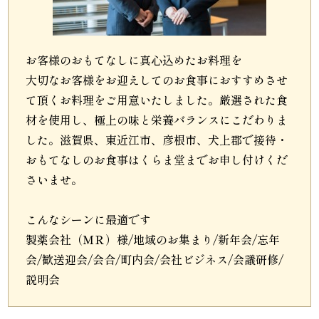
内
弁
お客様のおもてなしに真心込めたお料理を
当
大切なお客様をお迎えしてのお食事におすすめさせ
て頂くお料理をご用意いたしました。厳選された食
折
材を使用し、極上の味と栄養バランスにこだわりま
した。滋賀県、東近江市、彦根市、犬上郡で接待・
詰
おもてなしのお食事はくらま堂までお申し付けくだ
弁
さいませ。
当
こんなシーンに最適です
製薬会社（ＭＲ）様/地域のお集まり/新年会/忘年
会
会/歓送迎会/会合/町内会/会社ビジネス/会議研修/
席
説明会
×
閉じる
料