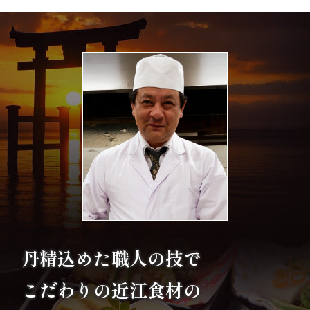
と
野
菜
お
子
様
メ
ニ
丹精込めた職人の技で
ュ
こだわりの
近江食材の
ー