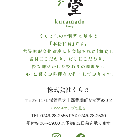
か
ら
選
くらま堂のお料理の基本は
ぶ
｢本格和食｣です｡
世界無形文化遺産にも登録された｢和食｣｡
～
素材にこだわり、だしにこだわり、
持ち味活かした技ありの調理をし
999
｢心｣に響くお料理をお作りしております｡
円
株式会社くらま
1,000
〒529-1171 滋賀県犬上郡豊郷町安食西920-2
Googleマップで見る
～
TEL.0749-28-2555 FAX.0749-28-2530
受付/9:00〜19:00 ご予約は2日前迄承ります
1,999