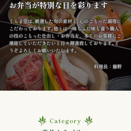
お弁当が特別な日を彩ります
ご
利
くらま堂は､厳選した旬の素材と､心のこもった調理に
こだわっております｡他とは一味もふた味も違う職人
用
の技のこもった仕出し・お弁当を、多くのお客様にご
堪能していただきたいと日々精進致しております｡ど
シ
うぞよろしくお願いいたします｡
ー
料理長：藤野
ン
か
ら
選
ぶ
Category