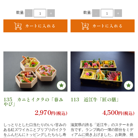
案
数量:
数量:
-
+
-
+
内
種
類
か
ら
選
135 カニとイクラの「春み
113 近江牛「匠の膳」
ぶ
やび」
2,970
4,500
円(税込)
円(税込)
幕
しっとりとした口当たりのいい甘みの
滋賀県の誇る「近江牛」のステーキ弁
の
ある紅ズワイカニとプリプリのイクラ
当です。ランプ肉の一簿の部分をミデ
をふんだんにトッピングしたちらし寿
ィアムに焼き上げました。お刺身、焼