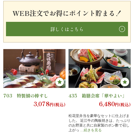
理
1
WEB注文でお得にポイント貯まる！
オ
詳しくはこちら
ー
ド
ブ
ル
2
く
703 特製鯖の棒すし
435 箱膳会席「華やよい」
ら
3,078
6,480
円(税込)
円(税込)
ま
松花堂弁当を豪華なセットに仕上げま
した。 近江牛の陶板焼きは、たっぷり
堂
のお野菜と共に自家製のポン酢で召し
上がっ
…続きを見る