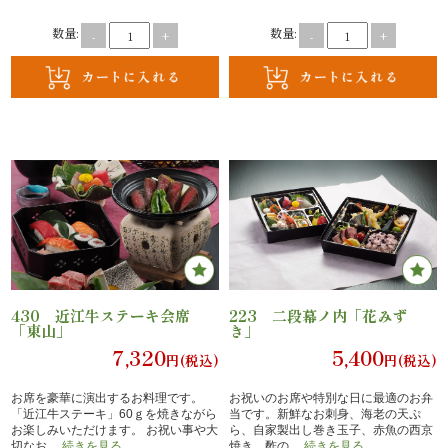
の
数量:
数量:
-
+
-
+
こ
だ
※ポイントはご購入商品の合計額に応じて
わ
付与されます。
※貯まったポイントは、1ポイント1円とし
り
て次回注文金額からお値引き可能です。
※ポイントのご利用には会員登録が必要で
す。
注
文
430 近江牛ステーキ会席
223 二段幕ノ内「花みず
方
「東山」
き」
7,320
5,400
法・
円(税込)
円(税込)
配
お席を豪華に演出するお料理です。
お祝いのお席や特別な日に最適のお弁
「近江牛ステーキ」60ｇを焼きながら
当です。新鮮なお刺身、海老の天ぷ
お楽しみいただけます。 お祝い事や大
ら、自家製出し巻き玉子、赤魚の西京
達
切なお
…続きを見る
焼き、酢の
…続きを見る