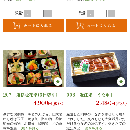
エ
数量:
数量:
-
+
-
+
リ
ア
お
座
敷
利
207 箱膳松花堂(6仕切り）
006 近江米「うな重」
用・
4,900
2,480
円(税込)
円(税込)
店
新鮮なお刺身、海老の天ぷら、自家製
厳選した肉厚のうなぎを香ばしく焼き
出し巻き玉子、焼き魚、酢の物、季節
上げました。臭みもなく大変満足いた
舗
野菜の煮物、お惣菜、珍味等 和の食
だけるうなぎの蒲焼です。炊きたての
材を豊富
…続きを見る
近江米と
…続きを見る