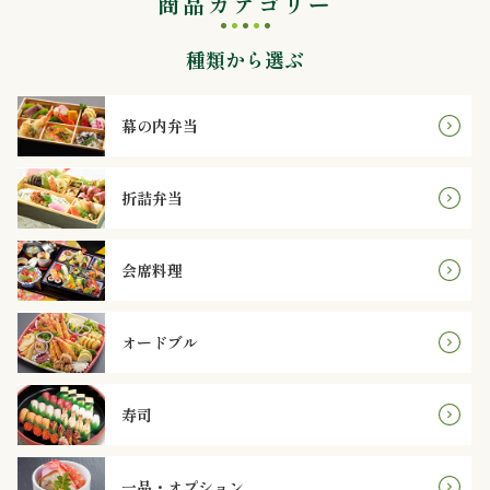
商品カテゴリー
法
種類から選ぶ
事・
法
幕の内弁当
要
折詰弁当
慶
事・
会席料理
お
オードブル
祝
い
寿司
会
一品・オプション