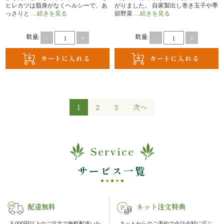
オ
ヒレカツは脂身がなくヘルシーで、あ
がりました。 自家製出し巻き玉子や季
っさりと
…続きを見る
節野菜
…続きを見る
プ
数量:
数量:
-
+
-
+
シ
ョ
ン
投
1
2
3
次へ
稿
近
の
江
ペ
Service
ー
牛・
サービス一覧
ジ
肉
送
り
メ
配達無料
ネット注文特典
イ
5,000円以上のご注文で無料配達いた
ネットからのご予約で合計金額に応じ