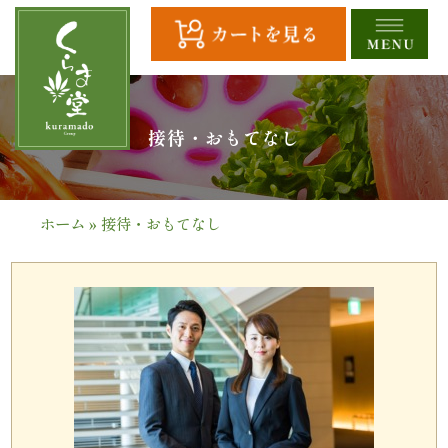
コ
ン
テ
ン
ツ
HOME
接待・おもてなし
へ
ス
全
キ
商
ッ
ホーム
»
接待・おもてなし
プ
品
一
覧
幕
の