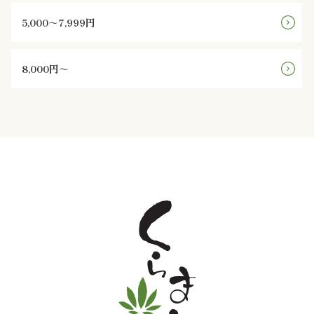
ま
5,000～7,999円
り
8,000円～
地
域
の
集
ま
り
価
格