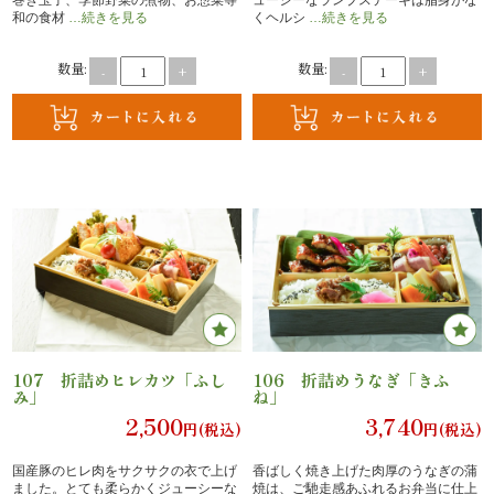
理
和の食材
…続きを見る
くヘルシ
…続きを見る
オ
数量:
数量:
-
+
-
+
ー
ド
ブ
ル
寿
司
107 折詰めヒレカツ「ふし
106 折詰めうなぎ「きふ
み」
ね」
一
2,500
3,740
円(税込)
円(税込)
品・
国産豚のヒレ肉をサクサクの衣で上げ
香ばしく焼き上げた肉厚のうなぎの蒲
ました。とても柔らかくジューシーな
焼は、ご馳走感あふれるお弁当に仕上