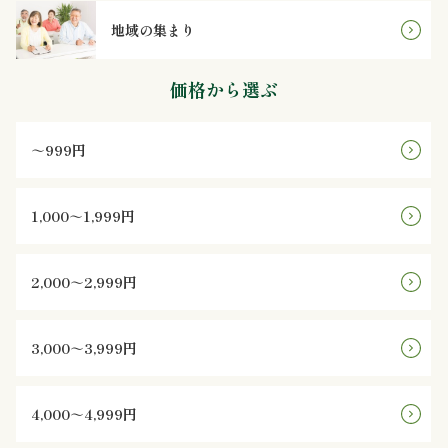
な
地域の集まり
し
価格から選ぶ
行
～999円
楽・
観
1,000～1,999円
光
2,000～2,999円
家
族
3,000～3,999円
の
4,000～4,999円
集