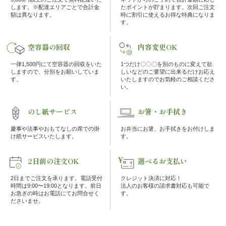
します。※配達エリアごとで合計金
たポイントが貯まります。次回ご注文
額は異なります。
時に割引に使えるお得な特典になりま
ン
す。
鰻・
空容器の回収
内容変更OK
一律1,500円にて空容器の回収をいた
1つだけ〇〇〇を別のものに変えて欲
海
しますので、分別をお願いしていま
しいなどのご要望に出来るだけお応え
す。
いたしますのでお気軽のご相談くださ
鮮
い。
メ
のし紙サービス
お箸・お手拭き
イ
慶事や法事やおもてなしの席での掛
お弁当にお箸、お手拭きをお付けしま
け紙サービスいたします。
す。
ン
2日前の注文OK
選べるお支払い
近
2日までご注文を承ります。電話受付
クレジット決済に対応！
時間は9:00〜19:00となります。前日
法人のお客様の請求書対応も可能で
お急ぎの時はお電話にてお問合せく
す。
江
ださいませ。
米