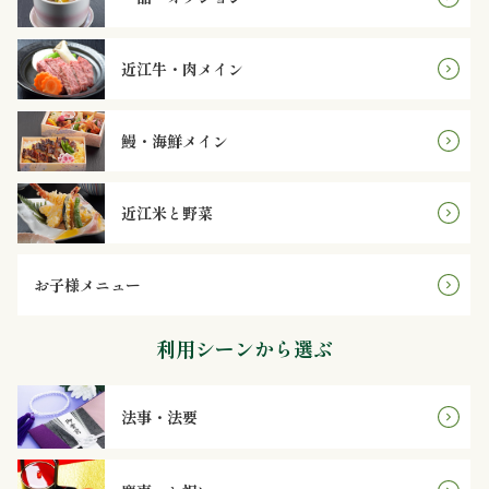
議・
研
近江牛・肉メイン
修
鰻・海鮮メイン
ラ
ン
近江米と野菜
チ
お子様メニュー
会・
慰
利用シーンから選ぶ
労
法事・法要
会
ロ