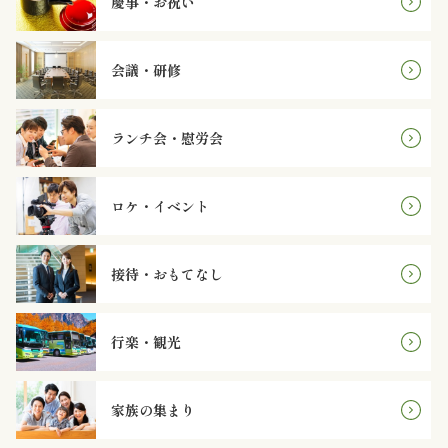
慶事・お祝い
ケ・
会議・研修
イ
ベ
ランチ会・慰労会
ン
ロケ・イベント
ト
接
接待・おもてなし
待・
行楽・観光
お
も
家族の集まり
て