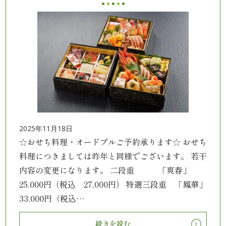
案
内
種
類
か
ら
2025年11月18日
☆おせち料理・オードブルご予約承ります☆ おせち
選
料理につきましては昨年と同様でございます。 若干
ぶ
内容の変更になります。 二段重 「爽春」
25.000円（税込 27,000円） 特選三段重 「鳳華」
幕
33.000円（税込…
の
続きを読む