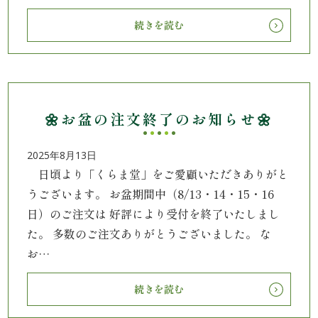
と
続きを読む
野
菜
🌼お盆の注文終了のお知らせ🌼
お
子
2025年8月13日
日頃より「くらま堂」をご愛顧いただきありがと
様
うございます。 お盆期間中（8/13・14・15・16
メ
日）のご注文は 好評により受付を終了いたしまし
た。 多数のご注文ありがとうございました。 な
ニ
お…
ュ
続きを読む
ー