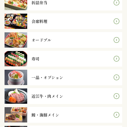
折詰弁当
な
し
会席料理
行
オードブル
楽・
観
寿司
光
一品・オプション
家
族
近江牛・肉メイン
の
鰻・海鮮メイン
集