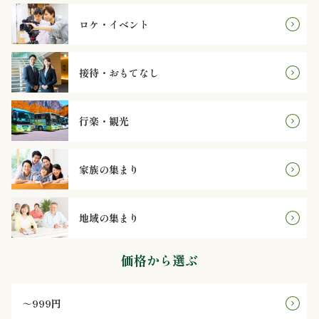
か
ロケ・イベント
ら
選
接待・おもてなし
ぶ
行楽・観光
～
999
家族の集まり
円
地域の集まり
1,000
価格から選ぶ
～
1,999
～999円