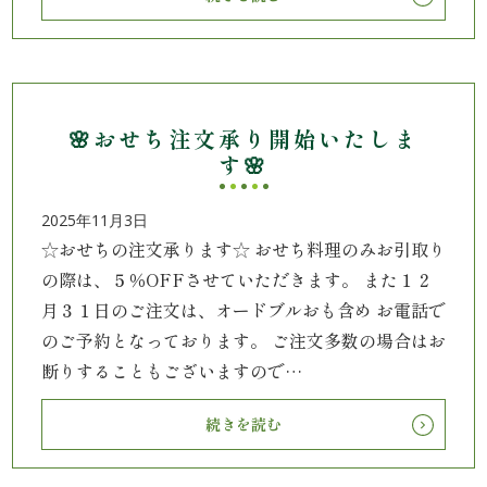
内
弁
当
🌸おせち注文承り開始いたしま
す🌸
折
詰
2025年11月3日
☆おせちの注文承ります☆ おせち料理のみお引取り
弁
の際は、５％OFFさせていただきます。 また１２
当
月３１日のご注文は、オードブルおも含め お電話で
のご予約となっております。 ご注文多数の場合はお
会
断りすることもございますので…
席
続きを読む
料