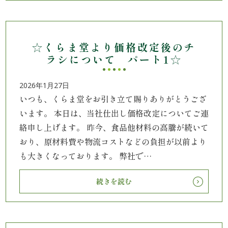
の
こ
☆くらま堂より価格改定後のチ
だ
ラシについて パート1☆
わ
2026年1月27日
り
いつも、くらま堂をお引き立て賜りありがとうござ
います。 本日は、当社仕出し価格改定についてご連
注
絡申し上げます。 昨今、食品他材料の高騰が続いて
文
おり、原材料費や物流コストなどの負担が以前より
も大きくなっております。 弊社で…
方
続きを読む
法・
配
達