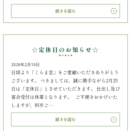
理
続きを読む
オ
ー
ド
☆定休日のお知らせ☆
ブ
2026年2月10日
ル
日頃より「くらま堂」をご愛顧いただきありがとう
ございます。 つきましては、誠に勝手ながら2月25
く
日は「定休日」とさせていただきます。 仕出し及び
宴会受付は休業となります。 ご不便をおかけいた
ら
しますが、何卒ご…
ま
続きを読む
堂