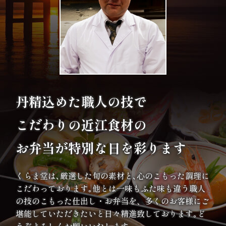
議・
研
修
ラ
ン
丹精込めた職人の技で
チ
こだわりの
近江食材の
会・
お弁当が特別な日を彩ります
慰
くらま堂は､厳選した旬の素材と､心のこもった調理に
労
こだわっております｡他とは一味もふた味も違う職人
会
の技のこもった仕出し・お弁当を、多くのお客様にご
堪能していただきたいと日々精進致しております｡ど
ロ
うぞよろしくお願いいたします｡