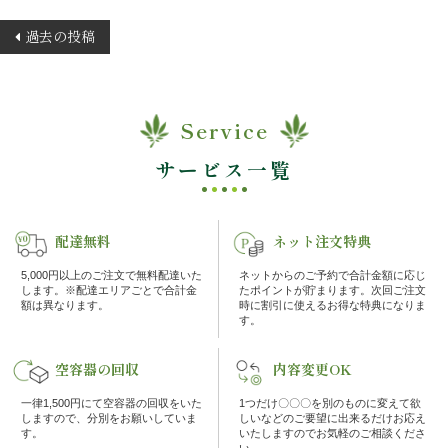
投
ご
過去の投稿
稿
利
ナ
ビ
用
Service
ゲ
シ
ー
サービス一覧
シ
ー
ョ
ン
配達無料
ネット注文特典
ン
か
5,000円以上のご注文で無料配達いた
ネットからのご予約で合計金額に応じ
します。※配達エリアごとで合計金
たポイントが貯まります。次回ご注文
額は異なります。
時に割引に使えるお得な特典になりま
ら
す。
選
空容器の回収
内容変更OK
ぶ
一律1,500円にて空容器の回収をいた
1つだけ〇〇〇を別のものに変えて欲
しますので、分別をお願いしていま
しいなどのご要望に出来るだけお応え
す。
いたしますのでお気軽のご相談くださ
い。