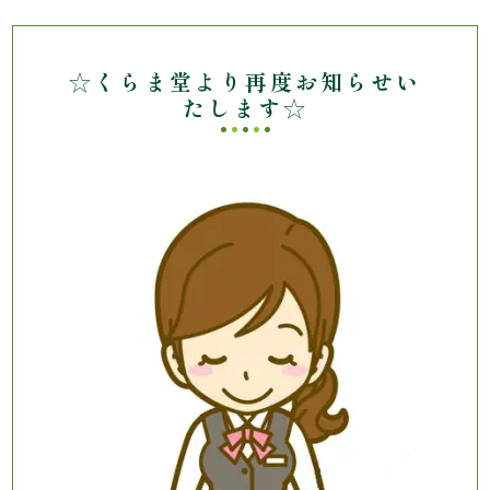
理
オ
☆くらま堂より再度お知らせい
たします☆
ー
ド
ブ
ル
寿
司
一
品・