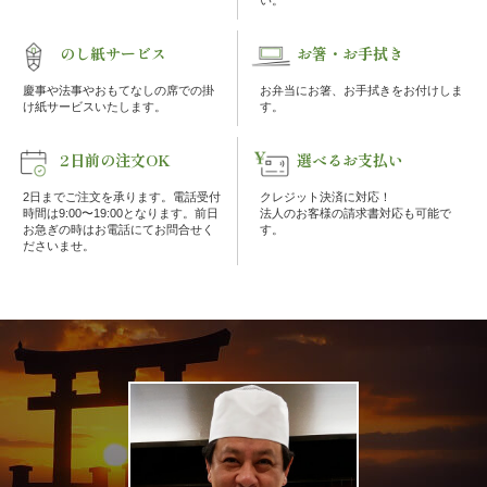
法
のし紙サービス
お箸・お手拭き
事・
慶事や法事やおもてなしの席での掛
お弁当にお箸、お手拭きをお付けしま
法
け紙サービスいたします。
す。
要
2日前の注文OK
選べるお支払い
2日までご注文を承ります。電話受付
クレジット決済に対応！
慶
時間は9:00〜19:00となります。前日
法人のお客様の請求書対応も可能で
お急ぎの時はお電話にてお問合せく
す。
ださいませ。
事・
お
祝
い
会