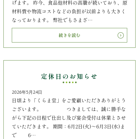
げます。 昨今、食品他材料の高騰が続いており、原
内
材料費や物流コストなどの負担が以前よりも大きく
なっております。 弊社でもさまざ…
弁
当
続きを読む
折
詰
定休日のお知らせ
弁
当
2026年5月24日
日頃より「くらま堂」をご愛顧いただきありがとう
会
ございます。 つきましては、誠に勝手な
がら下記の日程で仕出し及び宴会受付は休業とさせ
席
ていただきます。 期間：6月2日(火)～6月3日(水)ま
料
で 6…