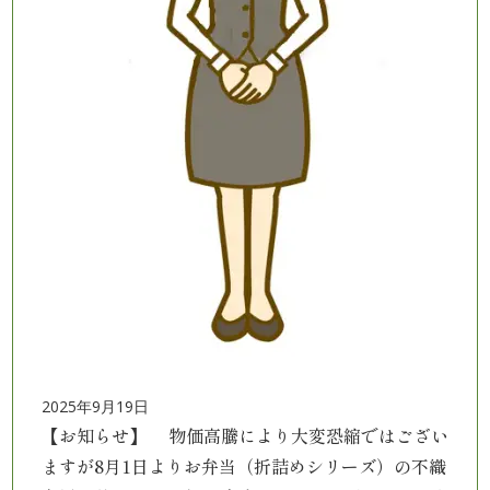
オ
プ
シ
ョ
ン
近
江
牛・
肉
2025年9月19日
【お知らせ】 物価高騰により大変恐縮ではござい
メ
ますが8月1日よりお弁当（折詰めシリーズ）の不織
イ