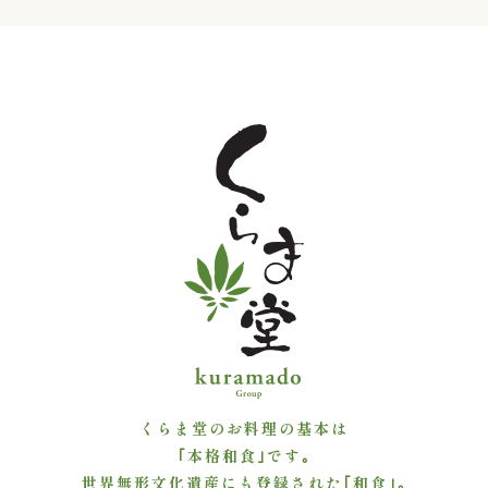
～
4,999
円
5,000
～
7,999
円
8,000
円
くらま堂のお料理の基本は
～
｢本格和食｣です｡
世界無形文化遺産にも登録された｢和食｣｡