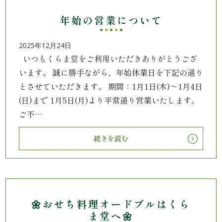
エ
年始の営業について
リ
2025年12月24日
いつもくらま堂をご利用いただきありがとうござ
ア
います。 誠に勝手ながら、年始休業日を下記の通り
とさせていただきます。 期間：1月1日(木)～1月4日
お
(日)まで 1月5日(月)より平常通り営業いたします。
座
ご不…
敷
続きを読む
利
用・
店
🌼おせち料理オードブルはくら
舗
ま堂へ🌼