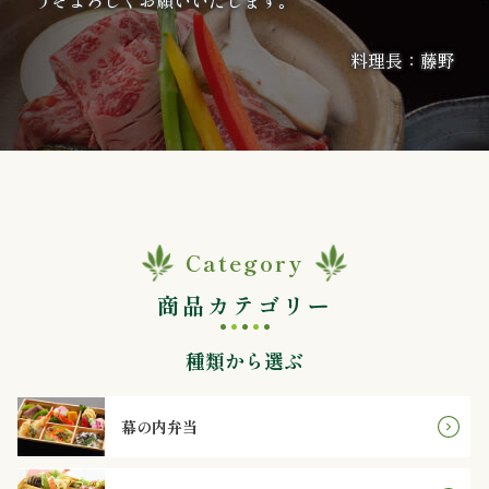
ケ・
料理長：藤野
イ
ベ
ン
ト
Category
接
商品カテゴリー
待・
種類から選ぶ
お
も
幕の内弁当
て