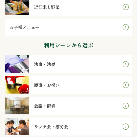
ま
近江米と野菜
り
お子様メニュー
地
利用シーンから選ぶ
域
の
法事・法要
集
慶事・お祝い
ま
り
会議・研修
価
ランチ会・慰労会
格