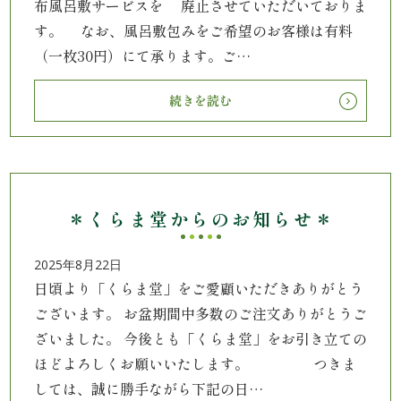
布風呂敷サービスを 廃止させていただいておりま
す。 なお、風呂敷包みをご希望のお客様は有料
ン
（一枚30円）にて承ります。ご…
鰻・
続きを読む
海
鮮
メ
＊くらま堂からのお知らせ＊
イ
2025年8月22日
ン
日頃より「くらま堂」をご愛顧いただきありがとう
ございます。 お盆期間中多数のご注文ありがとうご
近
ざいました。 今後とも「くらま堂」をお引き立ての
江
ほどよろしくお願いいたします。 つきま
しては、誠に勝手ながら下記の日…
米