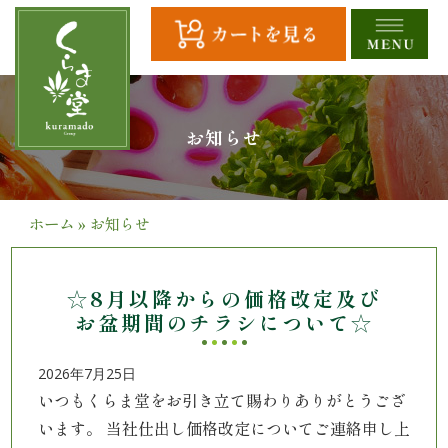
コ
ン
テ
ン
ツ
HOME
お知らせ
へ
ス
全
キ
商
ッ
ホーム
»
お知らせ
プ
品
一
☆8月以降からの価格改定及び
お盆期間のチラシについて☆
覧
2026年7月25日
幕
いつもくらま堂をお引き立て賜わりありがとうござ
います。 当社仕出し価格改定についてご連絡申し上
の