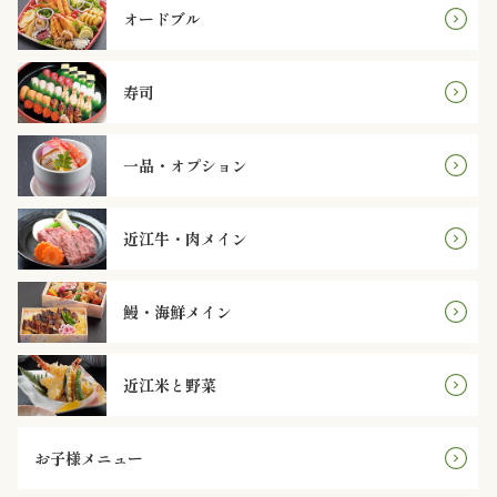
円
オードブル
2,000
寿司
～
2,999
一品・オプション
円
近江牛・肉メイン
3,000
～
鰻・海鮮メイン
3,999
近江米と野菜
円
お子様メニュー
4,000