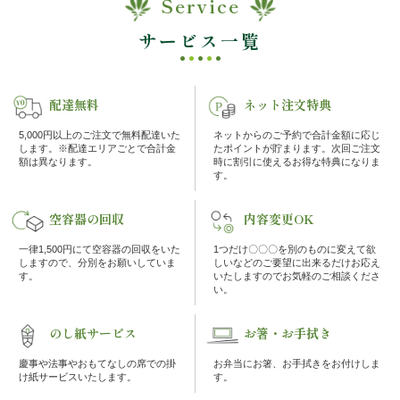
Service
ケ・
サービス一覧
イ
配達無料
ネット注文特典
ベ
5,000円以上のご注文で無料配達いた
ネットからのご予約で合計金額に応じ
ン
します。※配達エリアごとで合計金
たポイントが貯まります。次回ご注文
額は異なります。
時に割引に使えるお得な特典になりま
す。
ト
空容器の回収
内容変更OK
接
一律1,500円にて空容器の回収をいた
1つだけ〇〇〇を別のものに変えて欲
しますので、分別をお願いしていま
しいなどのご要望に出来るだけお応え
待・
す。
いたしますのでお気軽のご相談くださ
い。
お
のし紙サービス
お箸・お手拭き
も
慶事や法事やおもてなしの席での掛
お弁当にお箸、お手拭きをお付けしま
け紙サービスいたします。
す。
て