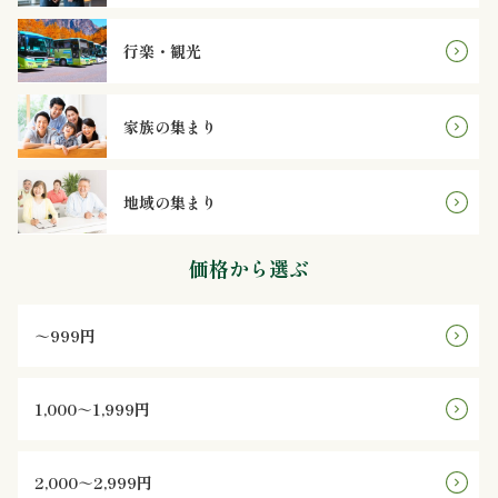
鮨
行楽・観光
八
遊
家族の集まり
膳
地域の集まり
シ
リ
価格から選ぶ
ー
～999円
ズ
1,000～1,999円
お
客
2,000～2,999円