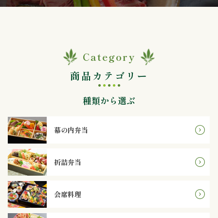
か
ら
選
Category
ぶ
商品カテゴリー
～
種類から選ぶ
999
幕の内弁当
円
1,000
折詰弁当
～
会席料理
1,999