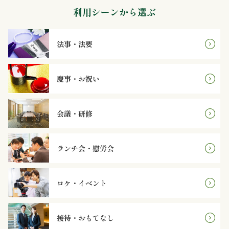
～
利用シーンから選ぶ
4,999
法事・法要
円
5,000
慶事・お祝い
～
会議・研修
7,999
円
ランチ会・慰労会
8,000
ロケ・イベント
円
～
接待・おもてなし