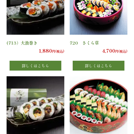
の
こ
だ
わ
(713）大漁巻き
720 さくら草
1,880
4,700
円(税込)
円(税込)
り
詳しくはこちら
詳しくはこちら
注
文
方
法・
配
達