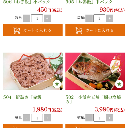
506「お赤飯」小パック
505「お赤飯」中パック
法
450
930
円(税込)
円(税込)
事・
数量:
数量:
-
+
-
+
法
要
慶
事・
お
祝
504 折詰め「赤飯」
502 小浜産天然「鯛の塩焼
き」
い
1,980
3,980
円(税込)
円(税込)
会
数量:
数量:
-
+
-
+