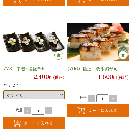
ン
鰻・
海
鮮
メ
773 中巻4種盛合せ
(706）極上 焼き鯖寿司
2,400
1,600
イ
円(税込)
円(税込)
ワサビ：
ン
数量:
-
+
近
数量:
-
+
江
米