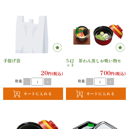
内
弁
当
折
詰
手提げ袋
542 茶わん蒸しお吸い物セ
ット
弁
20
700
円(税込)
円(税込)
当
数量:
数量:
-
+
-
+
会
席
料