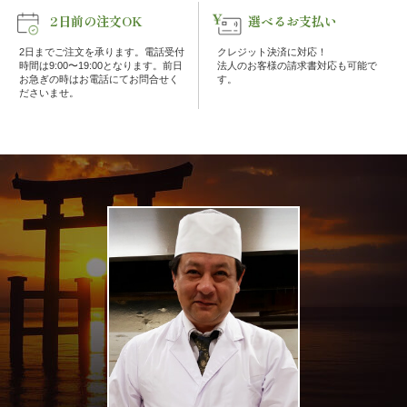
な
2日前の注文OK
選べるお支払い
2日までご注文を承ります。電話受付
クレジット決済に対応！
し
時間は9:00〜19:00となります。前日
法人のお客様の請求書対応も可能で
お急ぎの時はお電話にてお問合せく
す。
ださいませ。
行
楽・
観
光
家
族
の
集