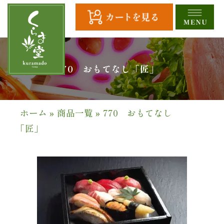
コ
ン
テ
ン
ツ
HOME
770 おもてなし「匠」
へ
ス
全
キ
商
ッ
ホーム
»
商品一覧
»
770 おもてなし
プ
品
「匠」
一
覧
幕
の