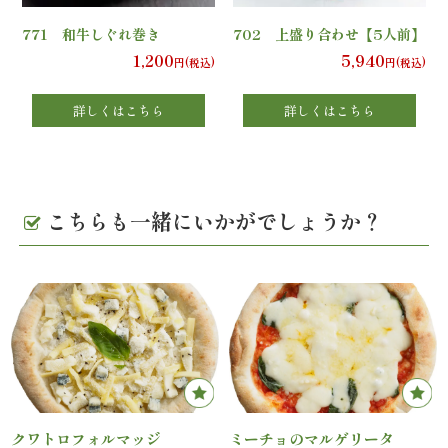
771 和牛しぐれ巻き
702 上盛り合わせ【5人前】
エ
1,200
5,940
円(税込)
円(税込)
リ
詳しくはこちら
詳しくはこちら
ア
お
座
こちらも一緒にいかがでしょうか？
敷
利
用・
店
舗
クワトロフォルマッジ
ミーチョのマルゲリータ