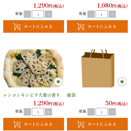
1,290
1,080
案
円(税込)
円(税込)
数量:
数量:
-
+
-
+
内
種
類
か
ら
選
ぶ
レンコンキンピラ大葉の香り
紙袋
1,290
50
円(税込)
円(税込)
幕
数量:
数量:
-
+
-
+
の