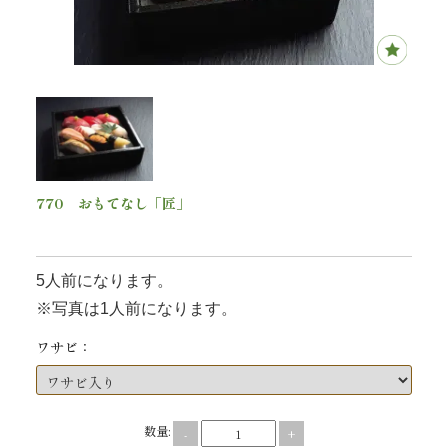
内
弁
当
折
詰
770 おもてなし「匠」
17,880
円(税込)
弁
5人前になります。
当
※写真は1人前になります。
会
ワサビ：
席
料
数量:
-
+