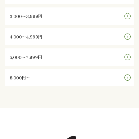
様
の
3,000～3,999円
声
4,000～4,999円
お
5,000～7,999円
知
ら
8,000円～
せ
ブ
ロ
グ