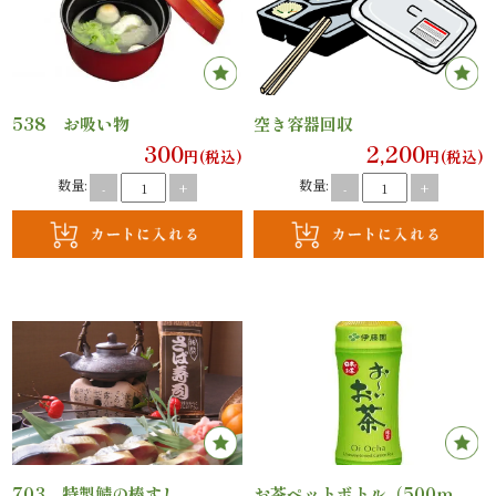
理
オ
ー
538 お吸い物
空き容器回収
300
2,200
円(税込)
円(税込)
ド
数量:
数量:
-
+
-
+
ブ
ル
寿
司
一
品・
703 特製鯖の棒すし
お茶ペットボトル（500ｍ