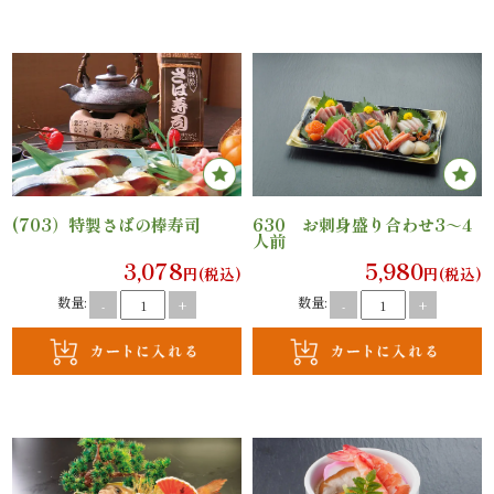
と
野
菜
お
(703）特製さばの棒寿司
630 お刺身盛り合わせ3～4
子
人前
3,078
5,980
円(税込)
円(税込)
様
数量:
数量:
-
+
-
+
メ
ニ
ュ
ー