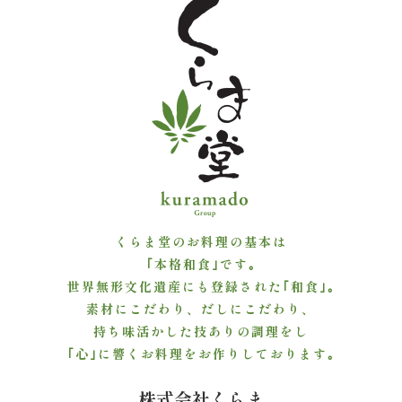
よ
く
あ
る
質
問
くらま堂のお料理の基本は
お
｢本格和食｣です｡
世界無形文化遺産にも登録された｢和食｣｡
問
素材にこだわり、だしにこだわり、
い
持ち味活かした技ありの調理をし
｢心｣に響くお料理をお作りしております｡
合
株式会社くらま
わ