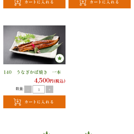
議・
研
修
ラ
ン
チ
140 うなぎかば焼き 一本
4,500
会・
円(税込)
数量:
-
+
慰
労
会
ロ