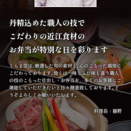
ま
り
丹精込めた職人の技で
地
こだわりの
近江食材の
域
お弁当が特別な日を彩ります
の
くらま堂は､厳選した旬の素材と､心のこもった調理に
集
こだわっております｡他とは一味もふた味も違う職人
の技のこもった仕出し・お弁当を、多くのお客様にご
ま
堪能していただきたいと日々精進致しております｡ど
り
うぞよろしくお願いいたします｡
価
料理長：藤野
格