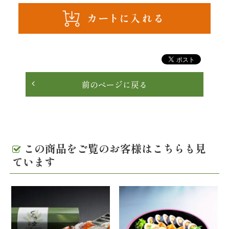
理
オ
ー
ド
前のページに戻る
ブ
ル
この商品をご覧のお客様はこちらも見
く
ています
ら
ま
堂