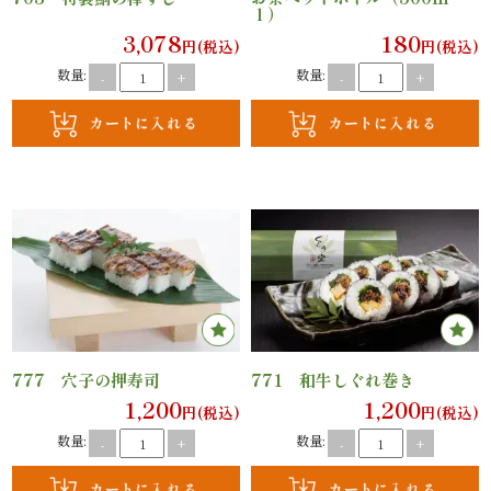
オ
ｌ）
3,078
180
円(税込)
円(税込)
プ
数量:
数量:
-
+
-
+
シ
ョ
ン
近
江
牛・
777 穴子の押寿司
771 和牛しぐれ巻き
肉
1,200
1,200
円(税込)
円(税込)
メ
数量:
数量:
-
+
-
+
イ