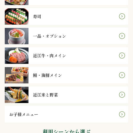
円
寿司
2,000
～
一品・オプション
2,999
円
近江牛・肉メイン
3,000
鰻・海鮮メイン
～
近江米と野菜
3,999
円
お子様メニュー
4,000
利用シーンから選ぶ