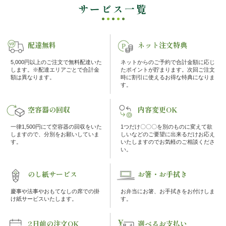
サービス一覧
ケ・
イ
配達無料
ネット注文特典
ベ
5,000円以上のご注文で無料配達いた
ネットからのご予約で合計金額に応じ
します。※配達エリアごとで合計金
たポイントが貯まります。次回ご注文
額は異なります。
時に割引に使えるお得な特典になりま
ン
す。
ト
空容器の回収
内容変更OK
一律1,500円にて空容器の回収をいた
1つだけ〇〇〇を別のものに変えて欲
接
しますので、分別をお願いしていま
しいなどのご要望に出来るだけお応え
す。
いたしますのでお気軽のご相談くださ
い。
待・
お
のし紙サービス
お箸・お手拭き
慶事や法事やおもてなしの席での掛
お弁当にお箸、お手拭きをお付けしま
も
け紙サービスいたします。
す。
て
2日前の注文OK
選べるお支払い