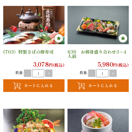
と
野
菜
お
(703）特製さばの棒寿司
630 お刺身盛り合わせ3～4
人前
子
3,078
5,980
円(税込)
円(税込)
数量:
数量:
-
+
-
+
様
メ
ニ
ュ
ー