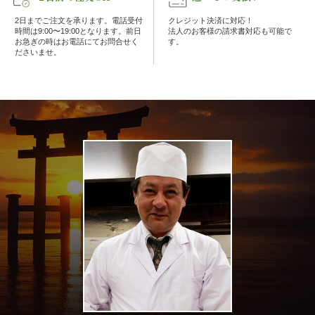
な
2日までご注文を承ります。電話受付
クレジット決済に対応！
時間は9:00〜19:00となります。前日
法人のお客様の請求書対応も可能で
お急ぎの時はお電話にてお問合せく
す。
し
ださいませ。
行
楽・
観
光
家
族
の
集