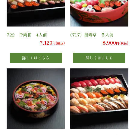
の
こ
だ
722 千両箱 4人前
(717）福寿草 ５人前
わ
7,120
8,900
円(税込)
円(税込)
り
詳しくはこちら
詳しくはこちら
注
文
方
法・
配
達