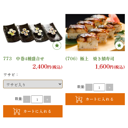
ン
鰻・
海
鮮
773 中巻4種盛合せ
(706）極上 焼き鯖寿司
メ
2,400
1,600
円(税込)
円(税込)
イ
ワサビ：
ン
数量:
-
+
数量:
-
+
近
江
米