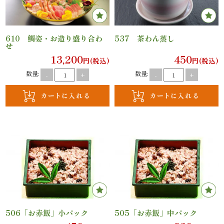
ご
利
610 鯛姿・お造り盛り合わ
537 茶わん蒸し
せ
用
13,200
450
円(税込)
円(税込)
数量:
数量:
-
+
-
+
シ
ー
ン
か
ら
選
ぶ
506「お赤飯」小パック
505「お赤飯」中パック