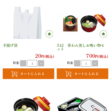
内
弁
当
折
手提げ袋
542 茶わん蒸しお吸い物セ
詰
ット
20
700
円(税込)
円(税込)
弁
数量:
数量:
-
+
-
+
当
会
席
料