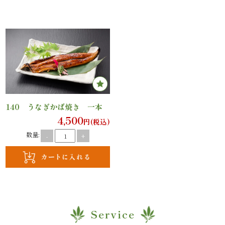
議・
研
修
ラ
ン
140 うなぎかば焼き 一本
チ
4,500
円(税込)
会・
数量:
-
+
慰
労
会
Service
ロ