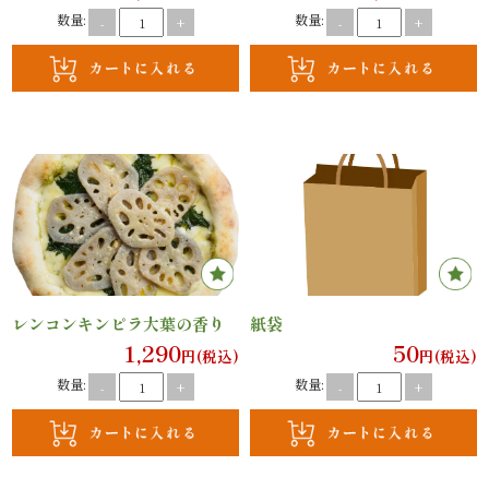
案
数量:
数量:
-
+
-
+
内
種
類
か
ら
選
レンコンキンピラ大葉の香り
紙袋
1,290
50
ぶ
円(税込)
円(税込)
数量:
数量:
-
+
-
+
幕
の