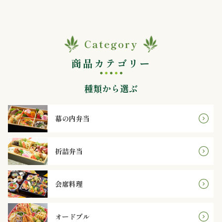
か
ら
Category
選
商品カテゴリー
ぶ
種類から選ぶ
～
999
幕の内弁当
円
折詰弁当
1,000
～
会席料理
1,999
オードブル