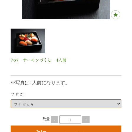
内
弁
当
折
詰
767 サーモンづくし 4人前
6,782
円(税込)
弁
※写真は1人前になります。
当
ワサビ：
会
席
数量:
-
+
料