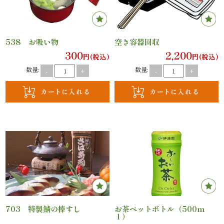
理
オ
538 お吸い物
空き容器回収
ー
300
2,200
円(税込)
円(税込)
数量:
数量:
-
+
-
+
ド
ブ
ル
寿
司
一
703 特製鯖の棒すし
お茶ペットボトル（500ｍ
品・
ｌ）