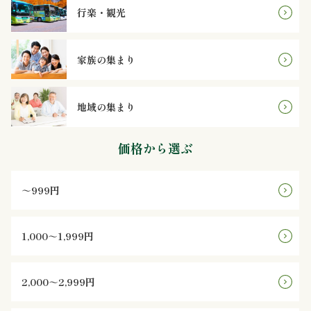
鮨
行楽・観光
八
家族の集まり
遊
膳
地域の集まり
シ
価格から選ぶ
リ
～999円
ー
ズ
1,000～1,999円
お
2,000～2,999円
客