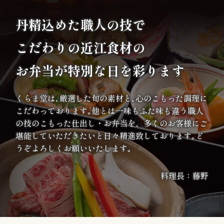
ま
丹精込めた職人の技で
り
こだわりの
近江食材の
地
お弁当が特別な日を彩ります
域
くらま堂は､厳選した旬の素材と､心のこもった調理に
の
こだわっております｡他とは一味もふた味も違う職人
集
の技のこもった仕出し・お弁当を、多くのお客様にご
堪能していただきたいと日々精進致しております｡ど
ま
うぞよろしくお願いいたします｡
り
料理長：藤野
価
格