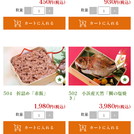
450
930
円(税込)
円(税込)
法
数量:
数量:
-
+
-
+
事・
法
要
慶
事・
お
504 折詰め「赤飯」
502 小浜産天然「鯛の塩焼
祝
き」
1,980
3,980
い
円(税込)
円(税込)
数量:
数量:
-
+
-
+
会