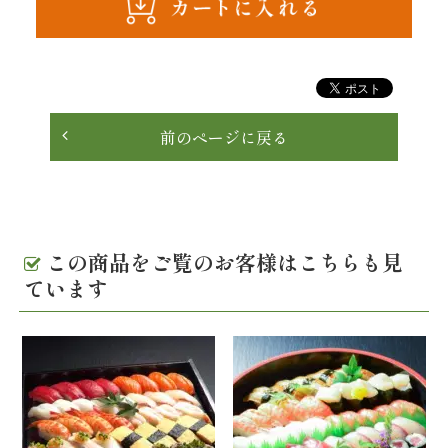
理
オ
ー
前のページに戻る
ド
ブ
ル
この商品をご覧のお客様はこちらも見
ています
く
ら
ま
堂