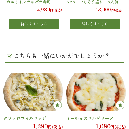
カニとイクラのバラ寿司
725 ごちそう盛り 5人前
4,980
13,000
エ
円(税込)
円(税込)
リ
詳しくはこちら
詳しくはこちら
ア
お
こちらも一緒にいかがでしょうか？
座
敷
利
用・
店
クワトロフォルマッジ
ミーチョのマルゲリータ
舗
1,290
1,080
円(税込)
円(税込)