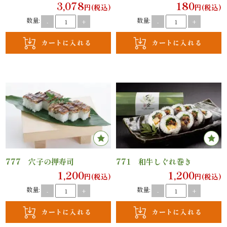
3,078
180
オ
円(税込)
円(税込)
数量:
数量:
-
+
-
+
プ
シ
ョ
ン
近
江
牛・
777 穴子の押寿司
771 和牛しぐれ巻き
1,200
1,200
円(税込)
円(税込)
肉
数量:
数量:
-
+
-
+
メ
イ