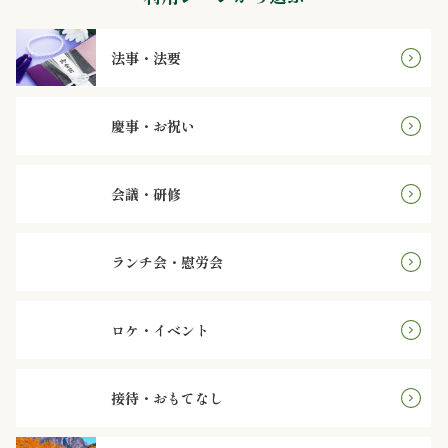
～
4,999
法事・法要
円
慶事・お祝い
5,000
～
会議・研修
7,999
ランチ会・慰労会
円
8,000
ロケ・イベント
円
接待・おもてなし
～