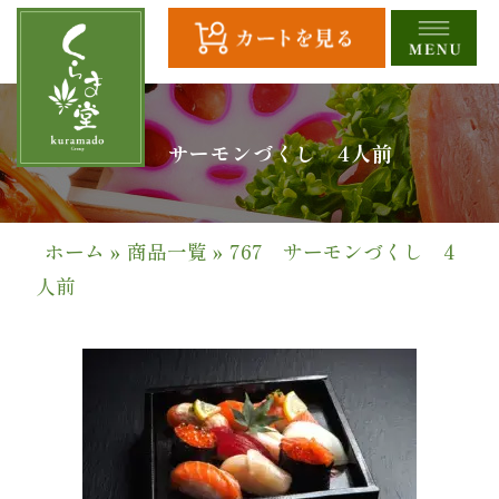
コ
ン
テ
ン
ツ
HOME
767 サーモンづくし 4人前
へ
ス
全
キ
商
ッ
ホーム
»
商品一覧
»
767 サーモンづくし 4
プ
品
人前
一
覧
幕
の