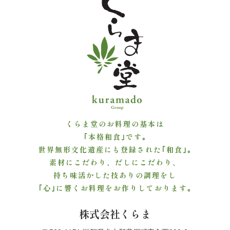
よ
く
あ
る
質
問
くらま堂のお料理の基本は
｢本格和食｣です｡
お
世界無形文化遺産にも登録された｢和食｣｡
素材にこだわり、だしにこだわり、
問
持ち味活かした技ありの調理をし
い
｢心｣に響くお料理をお作りしております｡
合
株式会社くらま
わ