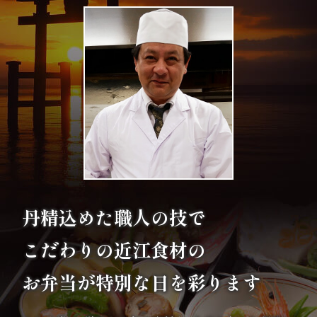
な
し
行
楽・
観
光
家
丹精込めた職人の技で
族
こだわりの
近江食材の
の
お弁当が特別な日を彩ります
集