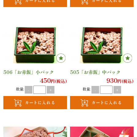
ご
利
用
シ
ー
506「お赤飯」小パック
505「お赤飯」中パック
ン
450
930
円(税込)
円(税込)
か
数量:
数量:
-
+
-
+
ら
選
ぶ