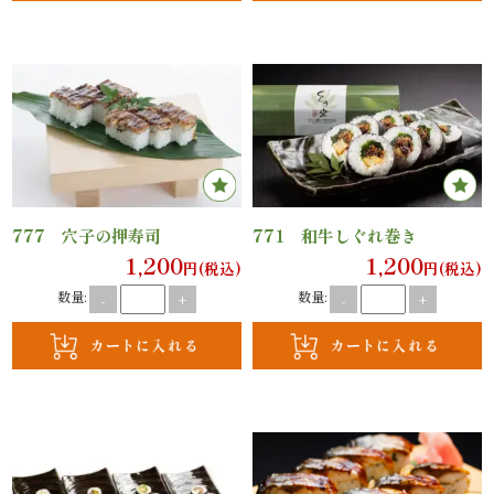
オ
プ
シ
ョ
ン
777 穴子の押寿司
771 和牛しぐれ巻き
近
1,200
1,200
円(税込)
円(税込)
数量:
数量:
-
+
-
+
江
牛・
肉
メ
イ