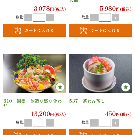
人前
3,078
5,980
円(税込)
円(税込)
と
数量:
数量:
-
+
-
+
野
菜
お
子
様
メ
610 鯛姿・お造り盛り合わ
537 茶わん蒸し
ニ
せ
13,200
450
ュ
円(税込)
円(税込)
数量:
数量:
-
+
-
+
ー