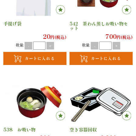
内
弁
手提げ袋
542 茶わん蒸しお吸い物セ
ット
当
20
700
円(税込)
円(税込)
数量:
数量:
折
-
+
-
+
詰
弁
当
会
席
料
538 お吸い物
空き容器回収