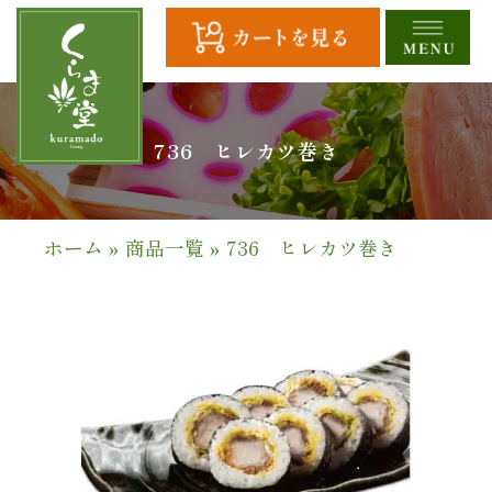
コ
ン
テ
ン
ツ
HOME
736 ヒレカツ巻き
へ
ス
全
キ
商
ッ
ホーム
»
商品一覧
»
736 ヒレカツ巻き
プ
品
一
覧
幕
の