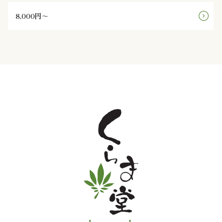
様
8,000円～
の
声
お
知
ら
せ
ブ
ロ
グ