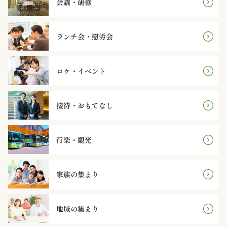
会議・研修
～
4,999
ランチ会・慰労会
円
ロケ・イベント
5,000
～
接待・おもてなし
7,999
円
行楽・観光
8,000
家族の集まり
円
～
地域の集まり