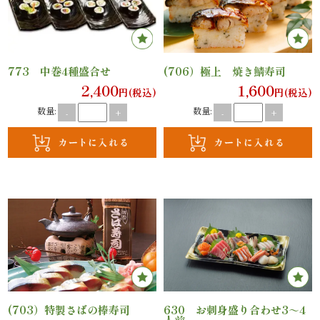
ン
鰻・
773 中巻4種盛合せ
(706）極上 焼き鯖寿司
2,400
1,600
円(税込)
円(税込)
海
数量:
数量:
-
+
-
+
鮮
メ
イ
ン
近
江
(703）特製さばの棒寿司
630 お刺身盛り合わせ3～4
米