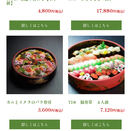
の
前】
4,800
17,880
円(税込)
円(税込)
こ
詳しくはこちら
詳しくはこちら
だ
わ
り
注
文
方
カニとイクラのバラ寿司
718 福寿草 ４人前
法・
3,600
7,120
円(税込)
円(税込)
配
詳しくはこちら
詳しくはこちら
達