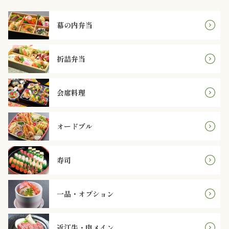
か
幕の内弁当
ら
選
折詰弁当
ぶ
会席料理
～
999
オードブル
円
寿司
1,000
～
一品・オプション
1,999
近江牛・肉メイン