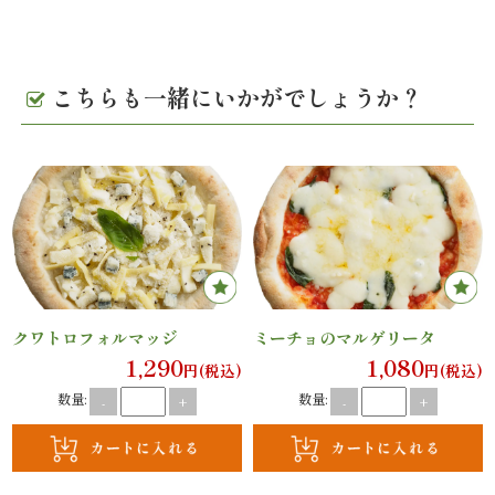
エ
リ
こちらも一緒にいかがでしょうか？
ア
お
座
敷
利
クワトロフォルマッジ
ミーチョのマルゲリータ
1,290
1,080
円(税込)
円(税込)
用・
数量:
数量:
-
+
-
+
店
舗