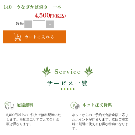
議・
140 うなぎかば焼き 一本
研
4,500
円(税込)
数量:
-
+
修
ラ
ン
チ
Service
会・
サービス一覧
慰
配達無料
ネット注文特典
労
5,000円以上のご注文で無料配達いた
ネットからのご予約で合計金額に応じ
会
します。※配達エリアごとで合計金
たポイントが貯まります。次回ご注文
額は異なります。
時に割引に使えるお得な特典になりま
す。
ロ