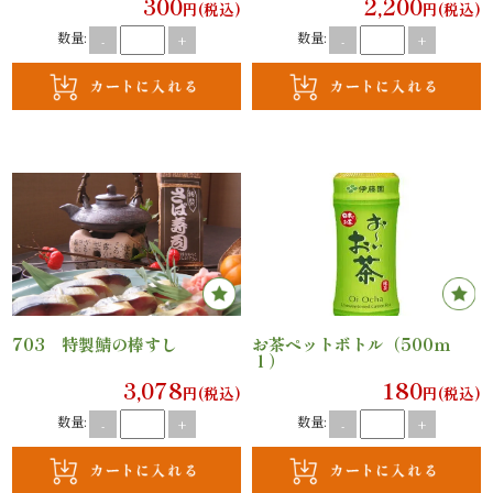
300
2,200
理
円(税込)
円(税込)
数量:
数量:
-
+
-
+
オ
ー
ド
ブ
ル
寿
703 特製鯖の棒すし
お茶ペットボトル（500ｍ
司
ｌ）
3,078
180
円(税込)
円(税込)
一
数量:
数量:
-
+
-
+
品・