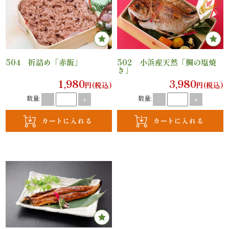
法
事・
法
504 折詰め「赤飯」
502 小浜産天然「鯛の塩焼
要
き」
1,980
3,980
円(税込)
円(税込)
慶
数量:
数量:
-
+
-
+
事・
お
祝
い
会