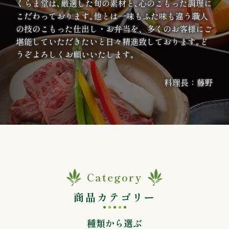
くらま堂は､厳選した旬の素材と､心のこもった調理に
ま
こだわっております｡他とは一味もふた味も違う職人
の技のこもった仕出し・お弁当を、多くのお客様にご
り
堪能していただきたいと日々精進致しております｡ど
うぞよろしくお願いいたします｡
地
域
料理長：藤野
の
集
ま
り
Category
価
商品カテゴリー
格
種類から選ぶ