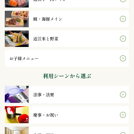
円
2,000
鰻・海鮮メイン
～
近江米と野菜
2,999
円
お子様メニュー
3,000
利用シーンから選ぶ
～
法事・法要
3,999
円
慶事・お祝い
4,000