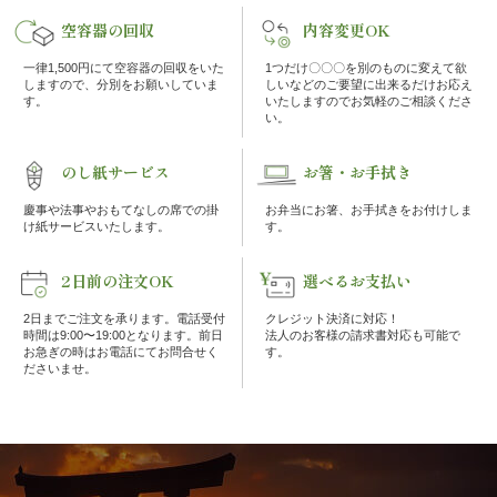
空容器の回収
内容変更OK
ケ・
一律1,500円にて空容器の回収をいた
1つだけ〇〇〇を別のものに変えて欲
しますので、分別をお願いしていま
しいなどのご要望に出来るだけお応え
イ
す。
いたしますのでお気軽のご相談くださ
い。
ベ
のし紙サービス
お箸・お手拭き
ン
慶事や法事やおもてなしの席での掛
お弁当にお箸、お手拭きをお付けしま
ト
け紙サービスいたします。
す。
2日前の注文OK
選べるお支払い
接
2日までご注文を承ります。電話受付
クレジット決済に対応！
待・
時間は9:00〜19:00となります。前日
法人のお客様の請求書対応も可能で
お急ぎの時はお電話にてお問合せく
す。
ださいませ。
お
も
て