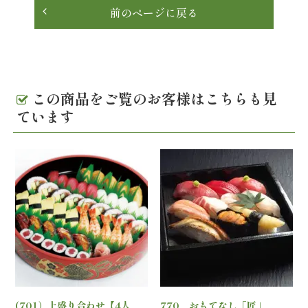
理
前のページに戻る
オ
ー
この商品をご覧のお客様はこちらも見
ド
ています
ブ
ル
く
ら
ま
堂
(701）上盛り合わせ【4人
770 おもてなし「匠」