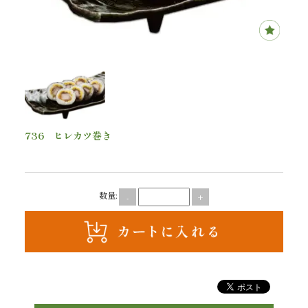
内
弁
当
折
736 ヒレカツ巻き
詰
1,200
円(税込)
弁
当
数量:
-
+
会
席
料