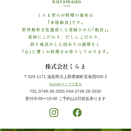
よ
くらま堂のお料理の基本は
く
｢本格和食｣です｡
あ
世界無形文化遺産にも登録された｢和食｣｡
素材にこだわり、だしにこだわり、
る
持ち味活かした技ありの調理をし
｢心｣に響くお料理をお作りしております｡
質
株式会社くらま
問
〒529-1171 滋賀県犬上郡豊郷町安食西920-2
お
Googleマップで見る
TEL.0749-28-2555 FAX.0749-28-2530
問
受付/9:00〜19:00 ご予約は2日前迄承ります
い
合
わ