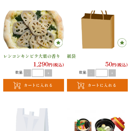
案
内
種
類
レンコンキンピラ大葉の香り
紙袋
か
1,290
50
円(税込)
円(税込)
ら
数量:
数量:
-
+
-
+
選
ぶ
幕
の