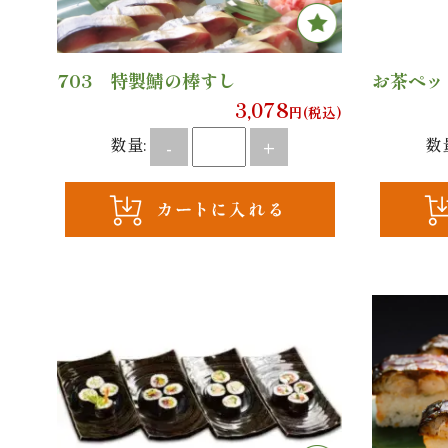
703 特製鯖の棒すし
お茶ペッ
3,078
円(税込)
数量:
数
-
+