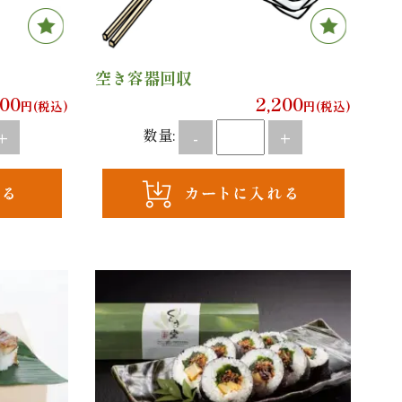
Favor
空き容器回収
00
2,200
円(税込)
円(税込)
数量:
+
-
+