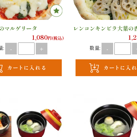
のマルゲリータ
レンコンキンピラ大葉の
1,080
1,
円(税込)
量:
数量:
-
+
-