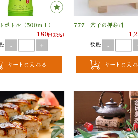
トボトル（500ｍｌ）
777 穴子の押寿司
180
1,
円(税込)
量:
数量:
-
+
-