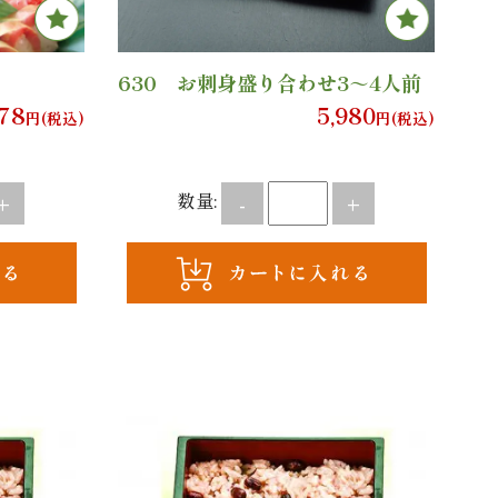
Favor
630 お刺身盛り合わせ3～4人前
078
5,980
円(税込)
円(税込)
数量:
+
-
+