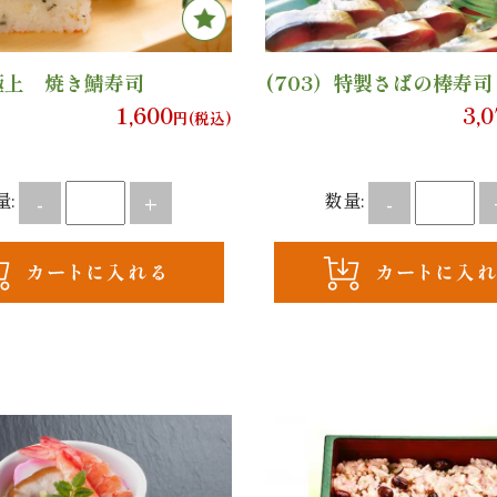
）極上 焼き鯖寿司
(703）特製さばの棒寿司
1,600
3,
円(税込)
量:
数量:
-
+
-