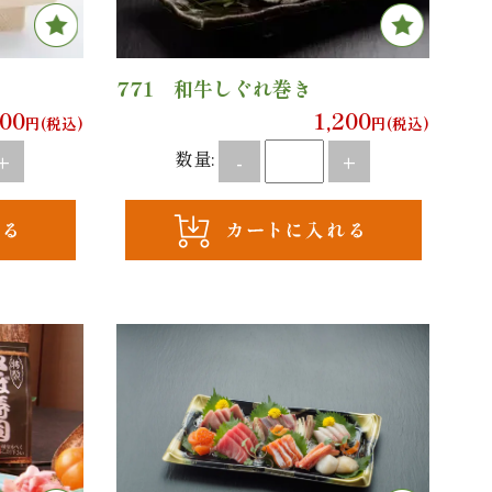
Favor
771 和牛しぐれ巻き
200
1,200
円(税込)
円(税込)
数量:
+
-
+