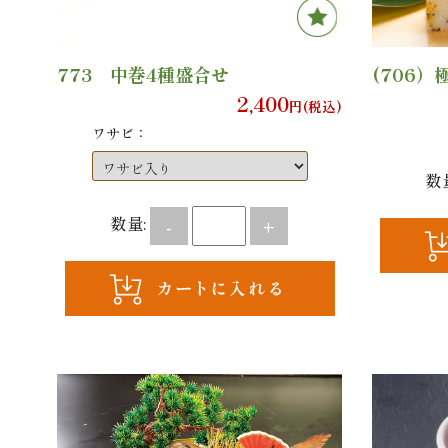
773 中巻4種盛合せ
(706
2,400
円(税込)
ワサビ：
数
数量:
-
+