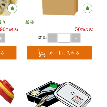
Favor
香り
紙袋
290
50
円(税込)
円(税込)
数量:
+
-
+