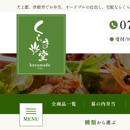
全商品一覧
幕の内弁当
コ
犬上郡、彦根市でお弁当、オードブルの仕出し、宅配ならく
ン
テ
ン
ツ
受付/9
へ
ス
キ
ッ
プ