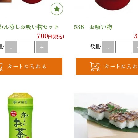
茶わん蒸しお吸い物セット
538 お吸い物
700
3
円(税込)
量:
数量:
-
+
-