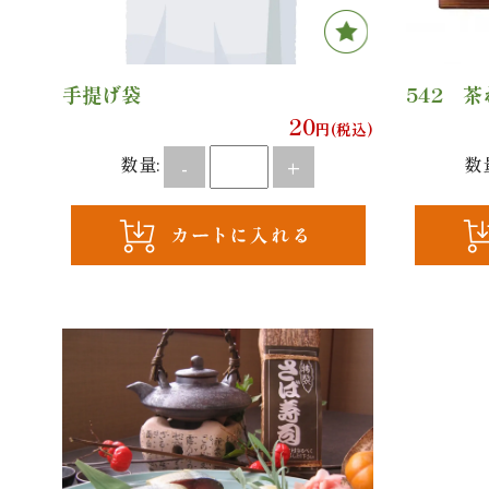
手提げ袋
542 
20
円(税込)
数量:
数
-
+