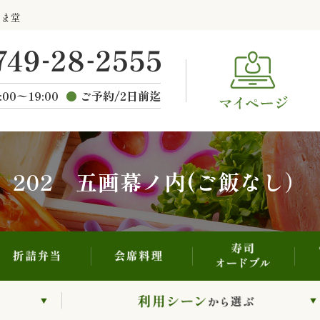
寿司・オードブル
折詰弁当
会席料理
らま堂
ご
種類から選ぶ
:00〜19:00
ご予約/2日前迄
202 五画幕ノ内(ご飯なし）