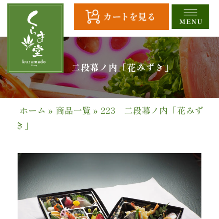
コ
ン
テ
ン
ツ
HOME
223 二段幕ノ内「花みずき」
へ
ス
全
キ
商
ッ
ホーム
»
商品一覧
»
223 二段幕ノ内「花みず
プ
品
き」
一
覧
幕
の