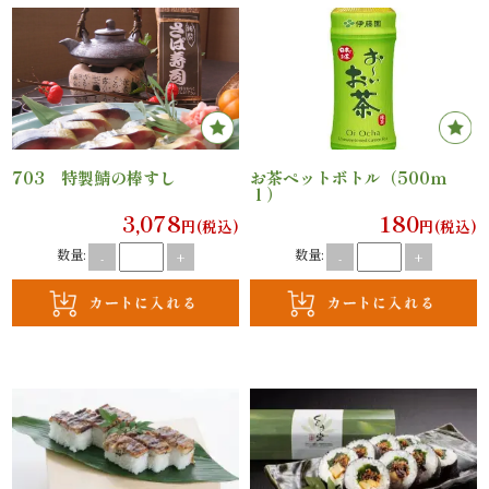
オ
プ
シ
ョ
703 特製鯖の棒すし
お茶ペットボトル（500ｍ
ｌ）
ン
3,078
180
円(税込)
円(税込)
近
数量:
数量:
-
+
-
+
江
牛・
肉
メ
イ