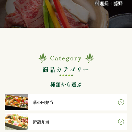
料理長：藤野
か
ら
選
ぶ
～
Category
商品カテゴリー
999
円
種類から選ぶ
1,000
幕の内弁当
～
1,999
折詰弁当