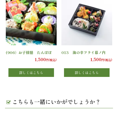
エ
リ
ア
お
(906）お子様膳 たんぽぽ
013 海の幸フライ幕ノ内
座
1,500
1,500
円(税込)
円(税込)
敷
詳しくはこちら
詳しくはこちら
利
用・
こちらも一緒にいかがでしょうか？
店
舗