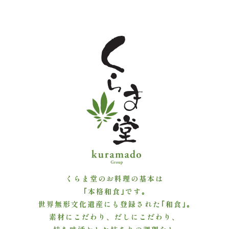
よ
く
あ
る
質
問
お
問
くらま堂のお料理の基本は
い
｢本格和食｣です｡
世界無形文化遺産にも登録された｢和食｣｡
合
素材にこだわり、だしにこだわり、
わ