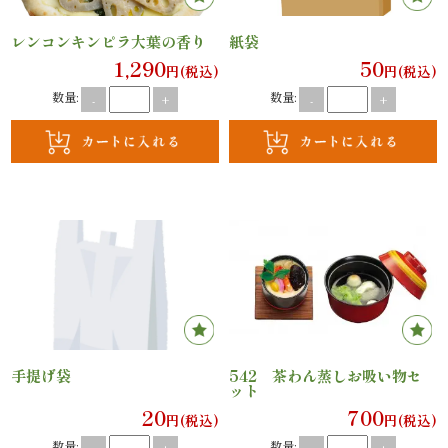
内
レンコンキンピラ大葉の香り
紙袋
弁
1,290
50
円(税込)
円(税込)
当
数量:
数量:
-
+
-
+
折
詰
弁
当
会
席
手提げ袋
542 茶わん蒸しお吸い物セ
ット
料
20
700
円(税込)
円(税込)
数量:
数量: