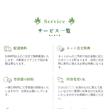
ケ・
イ
Service
サービス一覧
ベ
ン
配達無料
ネット注文特典
ト
5,000円以上のご注文で無料配達いた
ネットからのご予約で合計金額に応じ
します。※配達エリアごとで合計金
たポイントが貯まります。次回ご注文
接
額は異なります。
時に割引に使えるお得な特典になりま
す。
待・
空容器の回収
内容変更OK
お
一律1,500円にて空容器の回収をいた
1つだけ〇〇〇を別のものに変えて欲
しますので、分別をお願いしていま
しいなどのご要望に出来るだけお応え
も
す。
いたしますのでお気軽のご相談くださ
い。
て