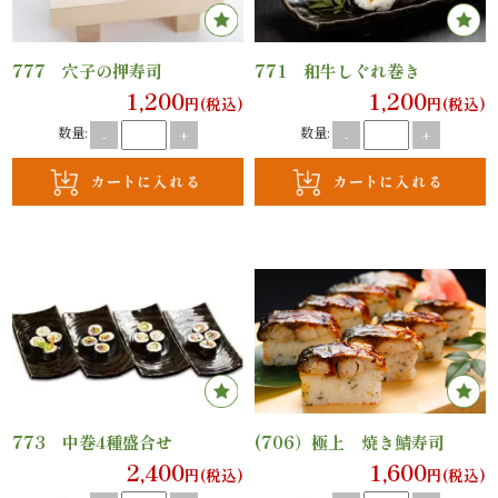
ン
777 穴子の押寿司
771 和牛しぐれ巻き
1,200
1,200
鰻・
円(税込)
円(税込)
数量:
数量:
-
+
-
+
海
鮮
メ
イ
ン
近
江
773 中巻4種盛合せ
(706）極上 焼き鯖寿司
2,400
1,600
円(税込)
円(税込)
米