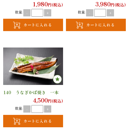
議・
1,980
3,980
円(税込)
円(税込)
数量:
数量:
研
-
+
-
+
修
ラ
ン
チ
会・
慰
140 うなぎかば焼き 一本
4,500
労
円(税込)
数量:
-
+
会
ロ