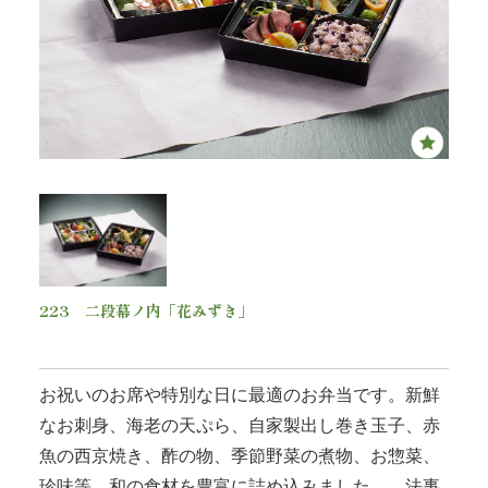
内
弁
当
折
詰
弁
223 二段幕ノ内「花みずき」
当
5,400
円(税込)
会
お祝いのお席や特別な日に最適のお弁当です。新鮮
席
なお刺身、海老の天ぷら、自家製出し巻き玉子、赤
魚の西京焼き、酢の物、季節野菜の煮物、お惣菜、
料
珍味等 和の食材を豊富に詰め込みました。 法事