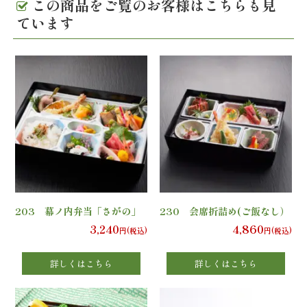
この商品をご覧のお客様はこちらも見
の
ています
こ
だ
わ
り
注
文
203 幕ノ内弁当「さがの」
230 会席折詰め(ご飯なし）
方
3,240
4,860
円(税込)
円(税込)
法・
詳しくはこちら
詳しくはこちら
配
達