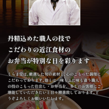
ま
り
地
丹精込めた職人の技で
域
こだわりの
近江食材の
の
集
お弁当が特別な日を彩ります
ま
くらま堂は､厳選した旬の素材と､心のこもった調理に
り
こだわっております｡他とは一味もふた味も違う職人
の技のこもった仕出し・お弁当を、多くのお客様にご
価
堪能していただきたいと日々精進致しております｡ど
うぞよろしくお願いいたします｡
格