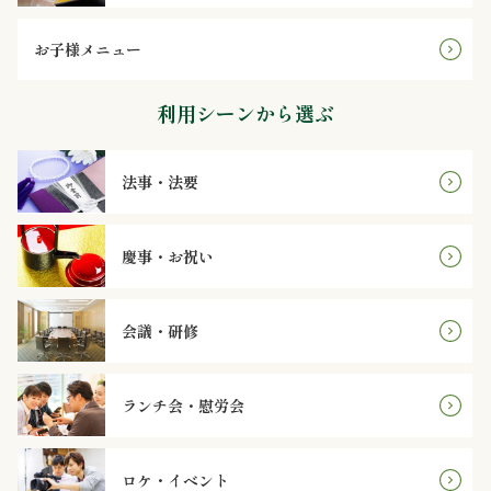
～
お子様メニュー
4,999
円
利用シーンから選ぶ
5,000
法事・法要
～
7,999
慶事・お祝い
円
会議・研修
8,000
円
ランチ会・慰労会
～
ロケ・イベント