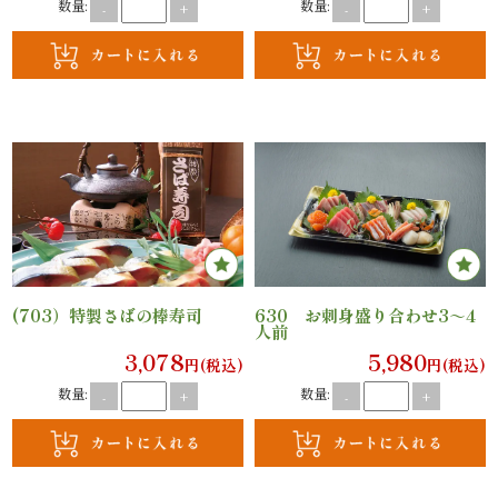
数量:
数量:
-
+
-
+
と
野
菜
お
子
様
(703）特製さばの棒寿司
630 お刺身盛り合わせ3～4
メ
人前
3,078
5,980
円(税込)
円(税込)
ニ
数量:
数量:
-
+
-
+
ュ
ー