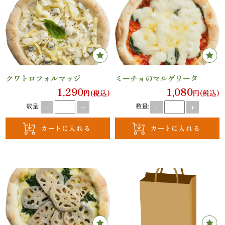
案
内
種
クワトロフォルマッジ
ミーチョのマルゲリータ
類
1,290
1,080
円(税込)
円(税込)
か
数量:
数量:
-
+
-
+
ら
選
ぶ
幕
の