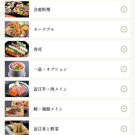
円
会席料理
2,000
オードブル
～
2,999
寿司
円
一品・オプション
3,000
～
近江牛・肉メイン
3,999
鰻・海鮮メイン
円
4,000
近江米と野菜