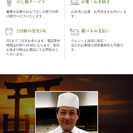
のし紙サービス
お箸・お手拭き
な
慶事や法事やおもてなしの席での掛
お弁当にお箸、お手拭きをお付けしま
け紙サービスいたします。
す。
し
2日前の注文OK
選べるお支払い
行
2日までご注文を承ります。電話受付
クレジット決済に対応！
時間は9:00〜19:00となります。前日
法人のお客様の請求書対応も可能で
楽・
お急ぎの時はお電話にてお問合せく
す。
ださいませ。
観
光
家
族
の
集