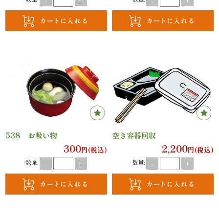
-
+
-
+
理
オ
ー
ド
ブ
ル
538 お吸い物
空き容器回収
寿
300
2,200
円(税込)
円(税込)
司
数量:
数量:
-
+
-
+
一
品・