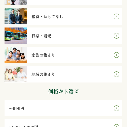
鮨
接待・おもてなし
八
遊
行楽・観光
膳
家族の集まり
シ
リ
地域の集まり
ー
価格から選ぶ
ズ
お
～999円
客