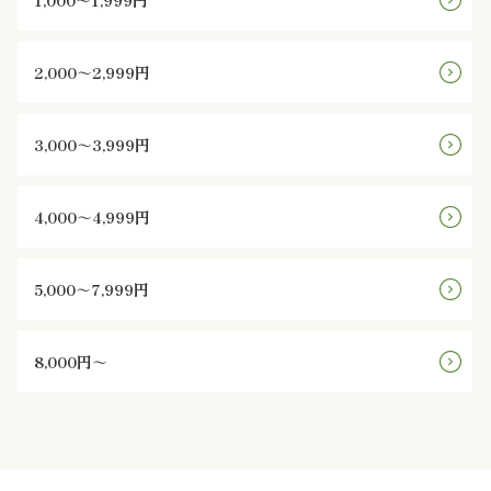
1,000～1,999円
様
の
2,000～2,999円
声
3,000～3,999円
お
知
4,000～4,999円
ら
5,000～7,999円
せ
ブ
8,000円～
ロ
グ