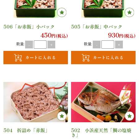
法
事・
506「お赤飯」小パック
505「お赤飯」中パック
法
450
930
円(税込)
円(税込)
要
数量:
数量:
-
+
-
+
慶
事・
お
祝
い
会
504 折詰め「赤飯」
502 小浜産天然「鯛の塩焼
き」