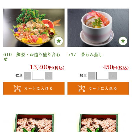
ご
利
用
シ
610 鯛姿・お造り盛り合わ
537 茶わん蒸し
ー
せ
13,200
450
円(税込)
円(税込)
ン
数量:
数量:
-
+
-
+
か
ら
選
ぶ