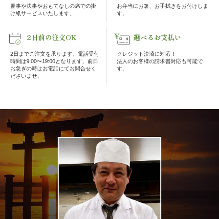
慶事や法事やおもてなしの席での掛
お弁当にお箸、お手拭きをお付けしま
な
け紙サービスいたします。
す。
し
2日前の注文OK
選べるお支払い
2日までご注文を承ります。電話受付
クレジット決済に対応！
行
時間は9:00〜19:00となります。前日
法人のお客様の請求書対応も可能で
お急ぎの時はお電話にてお問合せく
す。
ださいませ。
楽・
観
光
家
族
の
集