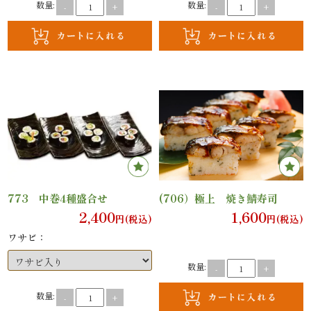
数量:
数量:
-
+
-
+
ン
鰻・
海
鮮
メ
イ
773 中巻4種盛合せ
(706）極上 焼き鯖寿司
ン
2,400
1,600
円(税込)
円(税込)
ワサビ：
近
数量:
-
+
江
数量:
-
+
米