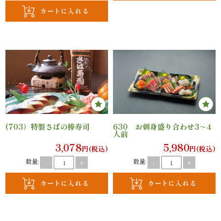
と
野
菜
お
子
様
(703）特製さばの棒寿司
630 お刺身盛り合わせ3～4
人前
メ
3,078
5,980
円(税込)
円(税込)
数量:
数量:
-
+
-
+
ニ
ュ
ー