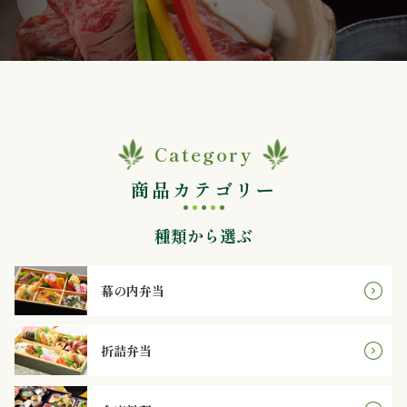
か
ら
選
ぶ
Category
～
商品カテゴリー
999
種類から選ぶ
円
幕の内弁当
1,000
～
折詰弁当
1,999