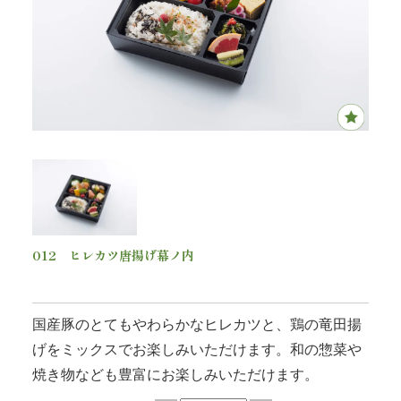
内
弁
当
折
詰
弁
012 ヒレカツ唐揚げ幕ノ内
当
1,500
円(税込)
会
国産豚のとてもやわらかなヒレカツと、鶏の竜田揚
席
げをミックスでお楽しみいただけます。和の惣菜や
焼き物なども豊富にお楽しみいただけます。
料