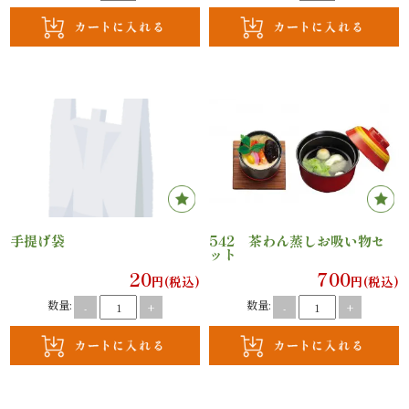
内
弁
当
折
詰
弁
手提げ袋
542 茶わん蒸しお吸い物セ
当
ット
20
700
円(税込)
円(税込)
会
数量:
数量:
-
+
-
+
席
料