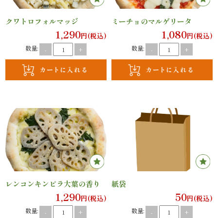
案
クワトロフォルマッジ
ミーチョのマルゲリータ
内
1,290
1,080
円(税込)
円(税込)
数量:
数量:
-
+
-
+
種
類
か
ら
選
ぶ
幕
レンコンキンピラ大葉の香り
紙袋
1,290
50
円(税込)
円(税込)
の
数量:
数量:
-
+
-
+