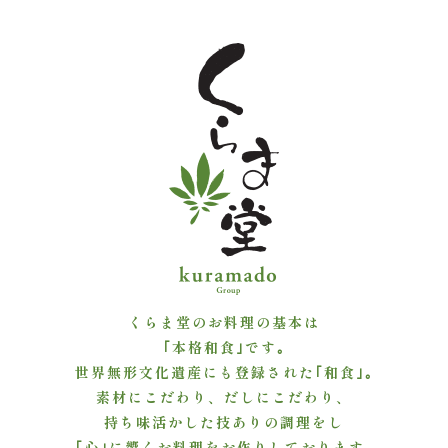
よ
く
あ
る
質
問
お
問
くらま堂のお料理の基本は
｢本格和食｣です｡
い
世界無形文化遺産にも登録された｢和食｣｡
素材にこだわり、だしにこだわり、
合
持ち味活かした技ありの調理をし
わ
｢心｣に響くお料理をお作りしております｡