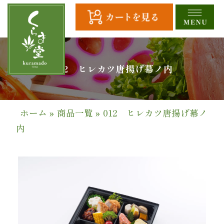
コ
ン
テ
ン
ツ
HOME
012 ヒレカツ唐揚げ幕ノ内
へ
ス
全
キ
商
ッ
ホーム
»
商品一覧
»
012 ヒレカツ唐揚げ幕ノ
プ
品
内
一
覧
幕
の