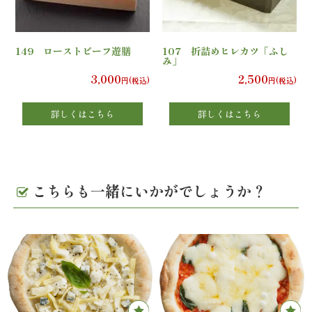
エ
149 ローストビーフ遊膳
107 折詰めヒレカツ「ふし
リ
み」
3,000
2,500
円(税込)
円(税込)
ア
詳しくはこちら
詳しくはこちら
お
座
敷
こちらも一緒にいかがでしょうか？
利
用・
店
舗