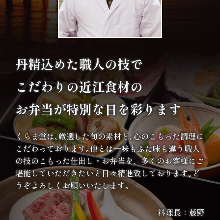
ま
り
地
丹精込めた職人の技で
域
こだわりの
近江食材の
の
お弁当が特別な日を彩ります
集
くらま堂は､厳選した旬の素材と､心のこもった調理に
ま
こだわっております｡他とは一味もふた味も違う職人
り
の技のこもった仕出し・お弁当を、多くのお客様にご
堪能していただきたいと日々精進致しております｡ど
うぞよろしくお願いいたします｡
価
格
料理長：藤野