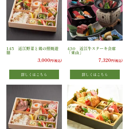
の
こ
だ
わ
145 近江野菜と鶏の照焼遊
430 近江牛ステーキ会席
り
膳
「東山」
3,000
7,320
円(税込)
円(税込)
注
詳しくはこちら
詳しくはこちら
文
方
法・
配
達