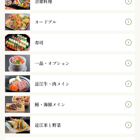
会席料理
円
2,000
オードブル
～
寿司
2,999
円
一品・オプション
3,000
近江牛・肉メイン
～
3,999
鰻・海鮮メイン
円
近江米と野菜
4,000