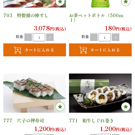
オ
703 特製鯖の棒すし
お茶ペットボトル（500ｍ
プ
ｌ）
3,078
180
円(税込)
円(税込)
シ
数量:
数量:
-
+
-
+
ョ
ン
近
江
牛・
肉
777 穴子の押寿司
771 和牛しぐれ巻き
メ
1,200
1,200
円(税込)
円(税込)
イ