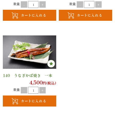
議・
数量:
数量:
-
+
-
+
研
修
ラ
ン
チ
会・
140 うなぎかば焼き 一本
慰
4,500
円(税込)
労
数量:
-
+
会
ロ