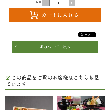
数量:
-
+
理
オ
ー
ド
前のページに戻る
ブ
ル
く
この商品をご覧のお客様はこちらも見
ら
ています
ま
堂