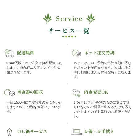
ケ・
Service
イ
サービス一覧
ベ
ン
配達無料
ネット注文特典
ト
5,000円以上のご注文で無料配達いた
ネットからのご予約で合計金額に応じ
します。※配達エリアごとで合計金
たポイントが貯まります。次回ご注文
額は異なります。
時に割引に使えるお得な特典になりま
す。
接
空容器の回収
内容変更OK
待・
一律1,500円にて空容器の回収をいた
1つだけ〇〇〇を別のものに変えて欲
お
しますので、分別をお願いしていま
しいなどのご要望に出来るだけお応え
す。
いたしますのでお気軽のご相談くださ
い。
も
のし紙サービス
お箸・お手拭き
て