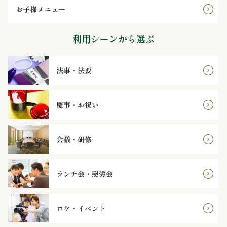
～
お子様メニュー
4,999
利用シーンから選ぶ
円
法事・法要
5,000
～
慶事・お祝い
7,999
円
会議・研修
8,000
ランチ会・慰労会
円
～
ロケ・イベント