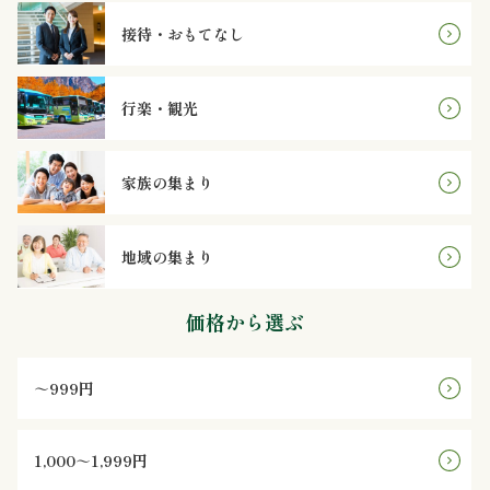
鮨
接待・おもてなし
八
行楽・観光
遊
膳
家族の集まり
シ
地域の集まり
リ
ー
価格から選ぶ
ズ
～999円
お
客
1,000～1,999円