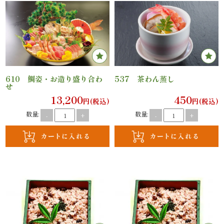
ご
利
用
シ
610 鯛姿・お造り盛り合わ
537 茶わん蒸し
せ
ー
13,200
450
円(税込)
円(税込)
数量:
数量:
-
+
-
+
ン
か
ら
選
ぶ