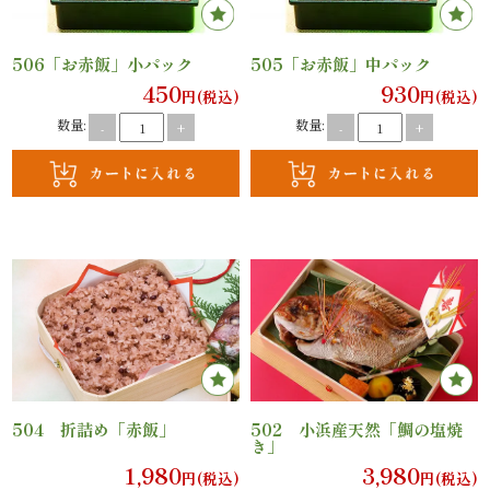
法
事・
506「お赤飯」小パック
505「お赤飯」中パック
450
930
円(税込)
円(税込)
法
数量:
数量:
-
+
-
+
要
慶
事・
お
祝
い
504 折詰め「赤飯」
502 小浜産天然「鯛の塩焼
き」
会
1,980
3,980
円(税込)
円(税込)