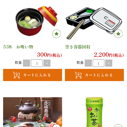
理
オ
ー
ド
538 お吸い物
空き容器回収
ブ
300
2,200
円(税込)
円(税込)
数量:
数量:
-
+
-
+
ル
寿
司
一
品・