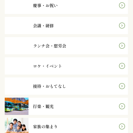
鮨
慶事・お祝い
八
会議・研修
遊
膳
ランチ会・慰労会
シ
ロケ・イベント
リ
ー
接待・おもてなし
ズ
行楽・観光
お
客
家族の集まり