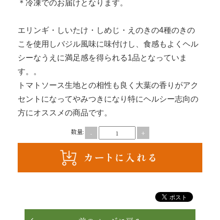
＊冷凍でのお届けとなります。
理
エリンギ・しいたけ・しめじ・えのきの4種のきの
オ
こを使用しバジル風味に味付けし、食感もよくヘル
ー
シーなうえに満足感を得られる1品となっていま
す。。
ド
トマトソース生地との相性も良く大葉の香りがアク
ブ
セントになってやみつきになり特にヘルシー志向の
方にオススメの商品です。
ル
数量:
-
+
く
ら
ま
堂