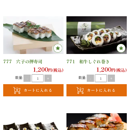
ン
鰻・
海
鮮
777 穴子の押寿司
771 和牛しぐれ巻き
メ
1,200
1,200
円(税込)
円(税込)
イ
数量:
数量:
-
+
-
+
ン
近
江
米