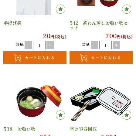
理
オ
手提げ袋
542 茶わん蒸しお吸い物セ
ット
ー
20
700
円(税込)
円(税込)
ド
数量:
数量:
-
+
-
+
ブ
ル
寿
司
一
品・
538 お吸い物
空き容器回収