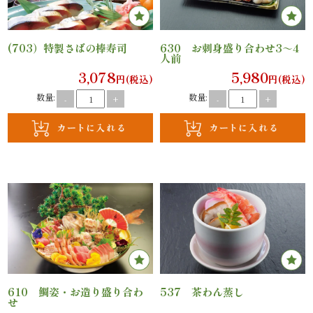
ご
(703）特製さばの棒寿司
630 お刺身盛り合わせ3～4
利
人前
3,078
5,980
用
円(税込)
円(税込)
数量:
数量:
-
+
-
+
シ
ー
ン
か
ら
選
ぶ
610 鯛姿・お造り盛り合わ
537 茶わん蒸し
せ