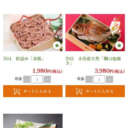
議・
研
修
ラ
ン
504 折詰め「赤飯」
502 小浜産天然「鯛の塩焼
き」
チ
1,980
3,980
円(税込)
円(税込)
会・
数量:
数量:
-
+
-
+
慰
労
会
ロ