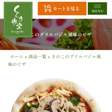
コ
ン
テ
ン
ツ
HOME
きのこのグリルバジル風味のピザ
へ
ス
全
キ
商
ッ
ホーム
»
商品一覧
»
きのこのグリルバジル風
プ
品
味のピザ
一
覧
幕
の