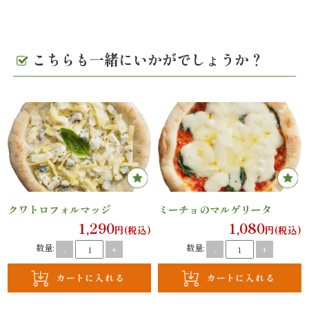
案
内
こちらも一緒にいかがでしょうか？
種
類
か
ら
選
クワトロフォルマッジ
ミーチョのマルゲリータ
ぶ
1,290
1,080
円(税込)
円(税込)
数量:
数量:
-
+
-
+
幕
の