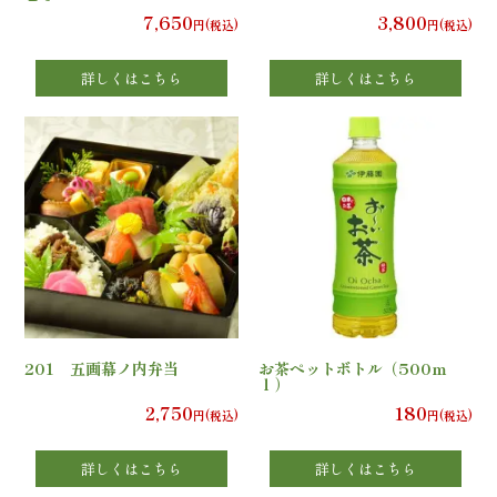
7,650
3,800
円(税込)
円(税込)
エ
詳しくはこちら
詳しくはこちら
リ
ア
お
座
敷
利
201 五画幕ノ内弁当
お茶ペットボトル（500ｍ
用・
ｌ）
2,750
180
円(税込)
円(税込)
店
詳しくはこちら
詳しくはこちら
舗