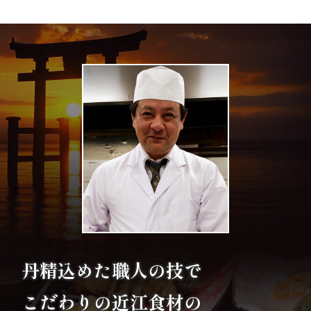
ま
り
地
域
の
集
ま
り
価
丹精込めた職人の技で
格
こだわりの
近江食材の