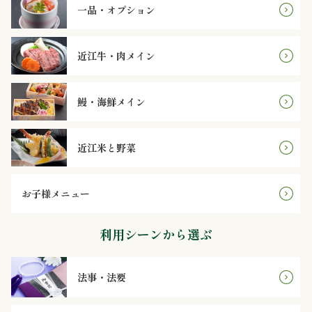
～
一品・オプション
4,999
近江牛・肉メイン
円
鰻・海鮮メイン
5,000
～
近江米と野菜
7,999
円
お子様メニュー
8,000
利用シーンから選ぶ
円
法事・法要
～