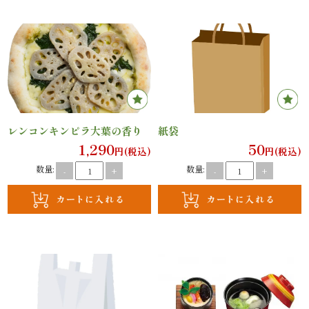
内
弁
当
折
レンコンキンピラ大葉の香り
紙袋
詰
1,290
50
円(税込)
円(税込)
弁
数量:
数量:
-
+
-
+
当
会
席
料