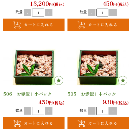
13,200
450
法
円(税込)
円(税込)
数量:
数量:
-
+
-
+
事・
法
要
慶
事・
お
祝
506「お赤飯」小パック
505「お赤飯」中パック
450
930
円(税込)
円(税込)
い
数量:
数量:
-
+
-
+
会