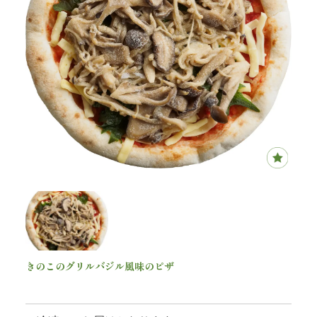
内
弁
当
折
詰
弁
当
会
きのこのグリルバジル風味のピザ
席
1,290
円(税込)
料