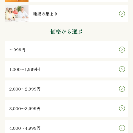
様
地域の集まり
の
声
価格から選ぶ
お
～999円
知
ら
1,000～1,999円
せ
2,000～2,999円
ブ
3,000～3,999円
ロ
グ
4,000～4,999円