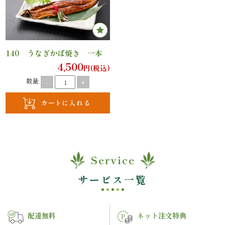
ケ・
イ
140 うなぎかば焼き 一本
ベ
4,500
円(税込)
数量:
-
+
ン
ト
接
待・
Service
お
サービス一覧
も
て
配達無料
ネット注文特典