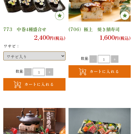
と
野
773 中巻4種盛合せ
(706）極上 焼き鯖寿司
菜
2,400
1,600
円(税込)
円(税込)
ワサビ：
お
数量:
-
+
子
数量:
-
+
様
メ
ニ
ュ
ー