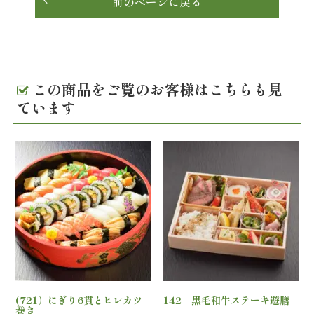
前のページに戻る
の
こ
だ
この商品をご覧のお客様はこちらも見
わ
ています
り
注
文
方
法・
配
(721）にぎり6貫とヒレカツ
142 黒毛和牛ステーキ遊膳
達
巻き