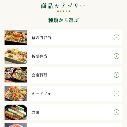
円
商品カテゴリー
2,000
種類から選ぶ
～
幕の内弁当
2,999
円
折詰弁当
3,000
会席料理
～
3,999
オードブル
円
寿司
4,000