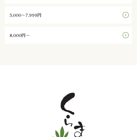
よ
5,000～7,999円
く
あ
8,000円～
る
質
問
お
問
い
合
わ