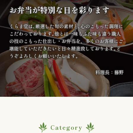
か
お弁当が特別な日を彩ります
ら
くらま堂は､厳選した旬の素材と､心のこもった調理に
選
こだわっております｡他とは一味もふた味も違う職人
の技のこもった仕出し・お弁当を、多くのお客様にご
ぶ
堪能していただきたいと日々精進致しております｡ど
うぞよろしくお願いいたします｡
～
999
料理長：藤野
円
1,000
～
1,999
Category