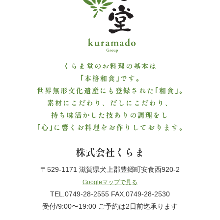
せ
会
くらま堂のお料理の基本は
社
｢本格和食｣です｡
概
世界無形文化遺産にも登録された｢和食｣｡
素材にこだわり、だしにこだわり、
要
持ち味活かした技ありの調理をし
｢心｣に響くお料理をお作りしております｡
お
株式会社くらま
気
〒529-1171 滋賀県犬上郡豊郷町安食西920-2
に
Googleマップで見る
TEL.0749-28-2555 FAX.0749-28-2530
入
受付/9:00〜19:00 ご予約は2日前迄承ります
り