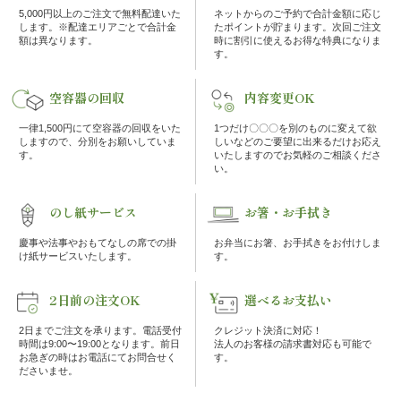
5,000円以上のご注文で無料配達いた
ネットからのご予約で合計金額に応じ
な
します。※配達エリアごとで合計金
たポイントが貯まります。次回ご注文
額は異なります。
時に割引に使えるお得な特典になりま
し
す。
空容器の回収
内容変更OK
行
一律1,500円にて空容器の回収をいた
1つだけ〇〇〇を別のものに変えて欲
楽・
しますので、分別をお願いしていま
しいなどのご要望に出来るだけお応え
す。
いたしますのでお気軽のご相談くださ
い。
観
のし紙サービス
お箸・お手拭き
光
慶事や法事やおもてなしの席での掛
お弁当にお箸、お手拭きをお付けしま
け紙サービスいたします。
す。
家
2日前の注文OK
選べるお支払い
族
2日までご注文を承ります。電話受付
クレジット決済に対応！
の
時間は9:00〜19:00となります。前日
法人のお客様の請求書対応も可能で
お急ぎの時はお電話にてお問合せく
す。
ださいませ。
集