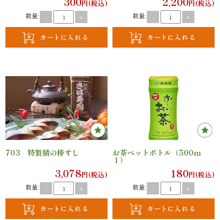
300
2,200
円(税込)
円(税込)
オ
数量:
数量:
-
+
-
+
プ
シ
ョ
ン
近
江
703 特製鯖の棒すし
お茶ペットボトル（500ｍ
牛・
ｌ）
3,078
180
円(税込)
円(税込)
肉
数量:
数量:
-
+
-
+
メ
イ