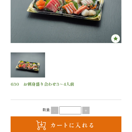
内
弁
当
折
詰
弁
630 お刺身盛り合わせ3～4人前
当
5,980
円(税込)
会
数量:
-
+
席
料