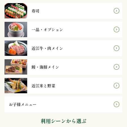
円
寿司
2,000
～
一品・オプション
2,999
近江牛・肉メイン
円
鰻・海鮮メイン
3,000
～
近江米と野菜
3,999
円
お子様メニュー
4,000
利用シーンから選ぶ