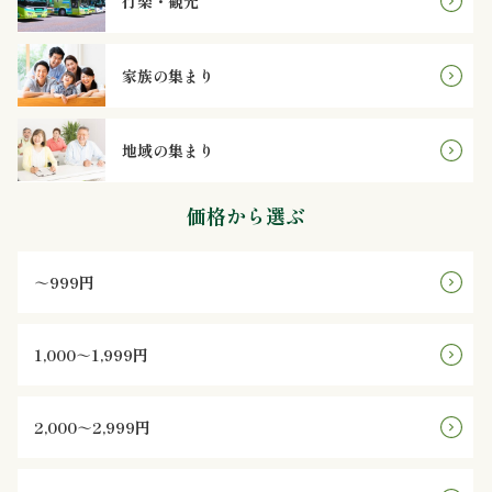
行楽・観光
鮨
八
家族の集まり
遊
地域の集まり
膳
価格から選ぶ
シ
リ
～999円
ー
ズ
1,000～1,999円
お
2,000～2,999円
客