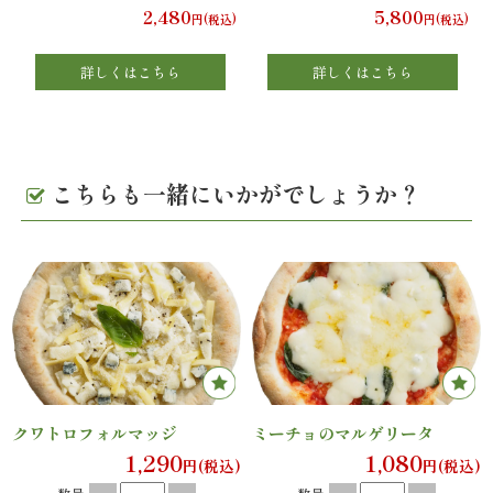
2,480
5,800
円(税込)
円(税込)
エ
詳しくはこちら
詳しくはこちら
リ
ア
こちらも一緒にいかがでしょうか？
お
座
敷
利
用・
店
クワトロフォルマッジ
ミーチョのマルゲリータ
1,290
1,080
円(税込)
円(税込)
舗