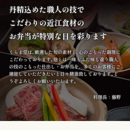
ま
丹精込めた職人の技で
り
こだわりの
近江食材の
地
お弁当が特別な日を彩ります
域
くらま堂は､厳選した旬の素材と､心のこもった調理に
の
こだわっております｡他とは一味もふた味も違う職人
の技のこもった仕出し・お弁当を、多くのお客様にご
集
堪能していただきたいと日々精進致しております｡ど
うぞよろしくお願いいたします｡
ま
り
料理長：藤野
価
格