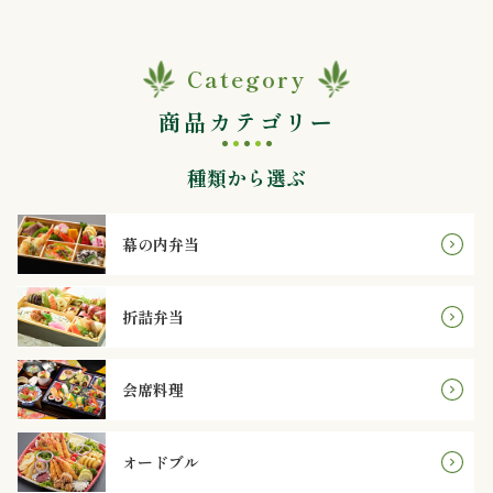
か
ら
Category
選
商品カテゴリー
ぶ
種類から選ぶ
～
幕の内弁当
999
円
折詰弁当
1,000
会席料理
～
1,999
オードブル