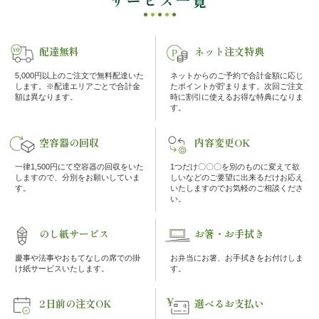
サービス一覧
ケ・
配達無料
ネット注文特典
イ
5,000円以上のご注文で無料配達いた
ネットからのご予約で合計金額に応じ
ベ
します。※配達エリアごとで合計金
たポイントが貯まります。次回ご注文
額は異なります。
時に割引に使えるお得な特典になりま
す。
ン
空容器の回収
内容変更OK
ト
一律1,500円にて空容器の回収をいた
1つだけ〇〇〇を別のものに変えて欲
しますので、分別をお願いしていま
しいなどのご要望に出来るだけお応え
接
す。
いたしますのでお気軽のご相談くださ
い。
待・
のし紙サービス
お箸・お手拭き
お
慶事や法事やおもてなしの席での掛
お弁当にお箸、お手拭きをお付けしま
け紙サービスいたします。
す。
も
2日前の注文OK
選べるお支払い
て