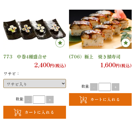
ン
鰻・
海
鮮
773 中巻4種盛合せ
(706）極上 焼き鯖寿司
2,400
1,600
メ
円(税込)
円(税込)
ワサビ：
イ
数量:
-
+
ン
数量:
-
+
近
江
米