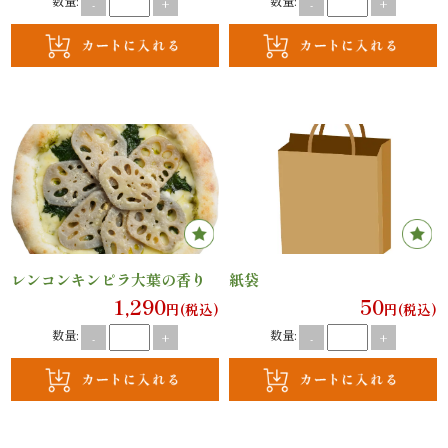
数量:
数量:
-
+
-
+
案
内
種
類
か
ら
レンコンキンピラ大葉の香り
紙袋
選
1,290
50
円(税込)
円(税込)
ぶ
数量:
数量:
-
+
-
+
幕
の