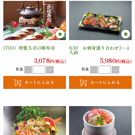
と
野
菜
(703）特製さばの棒寿司
630 お刺身盛り合わせ3～4
お
人前
3,078
5,980
円(税込)
円(税込)
子
数量:
数量:
-
+
-
+
様
メ
ニ
ュ
ー