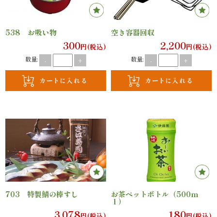
理
オ
538 お吸い物
空き容器回収
300
2,200
円(税込)
円(税込)
ー
数量:
数量:
-
+
-
+
ド
ブ
ル
寿
司
一
703 特製鯖の棒すし
お茶ペットボトル（500ｍ
ｌ）
品・
3,078
180
円(税込)
円(税込)