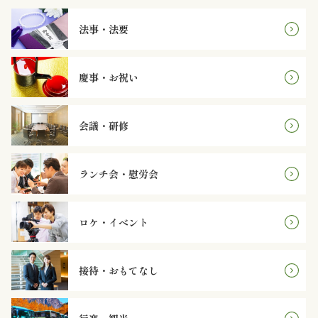
～
法事・法要
4,999
円
慶事・お祝い
5,000
会議・研修
～
7,999
ランチ会・慰労会
円
ロケ・イベント
8,000
円
接待・おもてなし
～