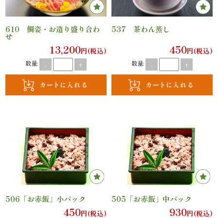
ご
610 鯛姿・お造り盛り合わ
537 茶わん蒸し
利
せ
13,200
450
円(税込)
円(税込)
用
数量:
数量:
-
+
-
+
シ
ー
ン
か
ら
選
ぶ
506「お赤飯」小パック
505「お赤飯」中パック
450
930
円(税込)
円(税込)