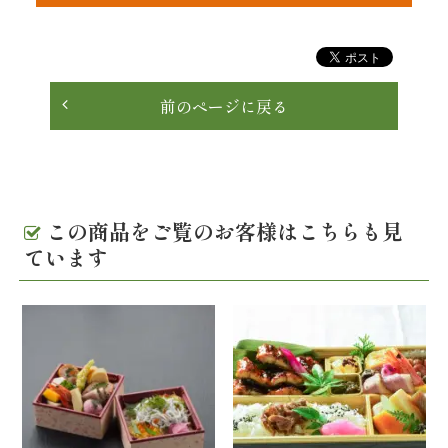
理
オ
前のページに戻る
ー
ド
ブ
この商品をご覧のお客様はこちらも見
ル
ています
く
ら
ま
堂