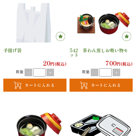
内
弁
当
折
手提げ袋
542 茶わん蒸しお吸い物セ
ット
詰
20
700
円(税込)
円(税込)
弁
数量:
数量:
-
+
-
+
当
会
席
料