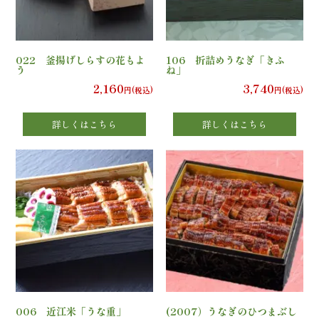
の
こ
022 釜揚げしらすの花もよ
106 折詰めうなぎ「きふ
だ
う
ね」
2,160
3,740
円(税込)
円(税込)
わ
詳しくはこちら
詳しくはこちら
り
注
文
方
法・
配
006 近江米「うな重」
(2007）うなぎのひつまぶし
達