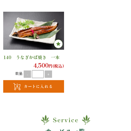
議・
研
修
ラ
ン
140 うなぎかば焼き 一本
4,500
チ
円(税込)
数量:
-
+
会・
慰
労
会
Service
ロ