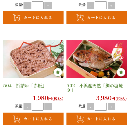
法
数量:
数量:
-
+
-
+
事・
法
要
慶
事・
お
504 折詰め「赤飯」
502 小浜産天然「鯛の塩焼
き」
祝
1,980
3,980
円(税込)
円(税込)
い
数量:
数量:
-
+
-
+
会