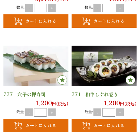
オ
数量:
数量:
-
+
-
+
プ
シ
ョ
ン
近
江
777 穴子の押寿司
771 和牛しぐれ巻き
牛・
1,200
1,200
円(税込)
円(税込)
数量:
数量:
肉
-
+
-
+
メ
イ