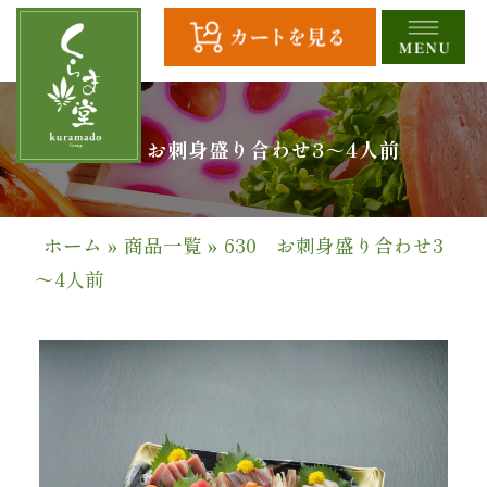
コ
ン
テ
ン
ツ
HOME
630 お刺身盛り合わせ3～4人前
へ
ス
全
キ
商
ッ
ホーム
»
商品一覧
»
630 お刺身盛り合わせ3
プ
品
～4人前
一
覧
幕
の