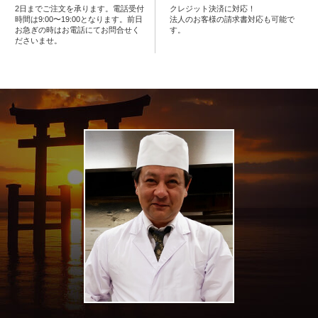
2日までご注文を承ります。電話受付
クレジット決済に対応！
な
時間は9:00〜19:00となります。前日
法人のお客様の請求書対応も可能で
お急ぎの時はお電話にてお問合せく
す。
ださいませ。
し
行
楽・
観
光
家
族
の
集