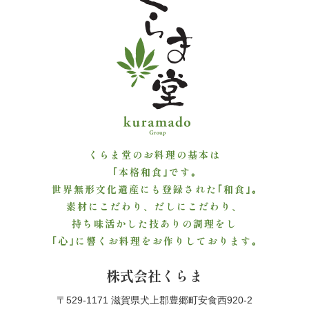
よ
く
あ
る
質
くらま堂のお料理の基本は
問
｢本格和食｣です｡
世界無形文化遺産にも登録された｢和食｣｡
お
素材にこだわり、だしにこだわり、
問
持ち味活かした技ありの調理をし
｢心｣に響くお料理をお作りしております｡
い
株式会社くらま
合
〒529-1171 滋賀県犬上郡豊郷町安食西920-2
わ