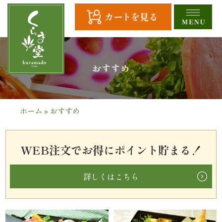
コ
ン
テ
ン
ツ
HOME
おすすめ
へ
ス
全
キ
商
ッ
ホーム
»
おすすめ
プ
品
一
WEB注文でお得にポイント貯まる！
覧
詳しくはこちら
幕
の