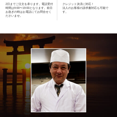
内
2日までご注文を承ります。電話受付
クレジット決済に対応！
時間は9:00〜19:00となります。前日
法人のお客様の請求書対応も可能で
お急ぎの時はお電話にてお問合せく
す。
弁
ださいませ。
当
折
詰
弁
当
会
席
料