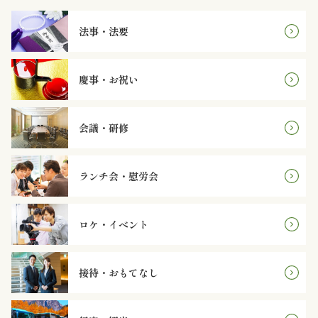
と
法事・法要
野
慶事・お祝い
菜
お
会議・研修
子
ランチ会・慰労会
様
メ
ロケ・イベント
ニ
ュ
接待・おもてなし
ー