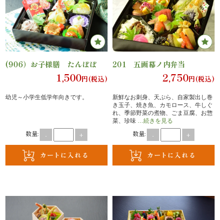
内
弁
当
(906）お子様膳 たんぽぽ
201 五画幕ノ内弁当
1,500
2,750
折
円(税込)
円(税込)
幼児～小学生低学年向きです。
新鮮なお刺身、天ぷら、自家製出し巻
詰
き玉子、焼き魚、カモロース、牛しぐ
れ、季節野菜の煮物、ごま豆腐、お惣
弁
×
閉じる
菜、珍味
…続きを見る
数量:
数量:
-
+
-
+
当
1
会
席
料