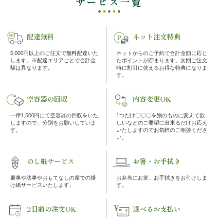
サービス一覧
案
内
配達無料
ネット注文特典
5,000円以上のご注文で無料配達いた
ネットからのご予約で合計金額に応じ
種
します。※配達エリアごとで合計金
たポイントが貯まります。次回ご注文
額は異なります。
時に割引に使えるお得な特典になりま
類
す。
か
空容器の回収
内容変更OK
ら
一律1,500円にて空容器の回収をいた
1つだけ〇〇〇を別のものに変えて欲
しますので、分別をお願いしていま
しいなどのご要望に出来るだけお応え
す。
いたしますのでお気軽のご相談くださ
選
い。
ぶ
のし紙サービス
お箸・お手拭き
慶事や法事やおもてなしの席での掛
お弁当にお箸、お手拭きをお付けしま
幕
け紙サービスいたします。
す。
の
2日前の注文OK
選べるお支払い