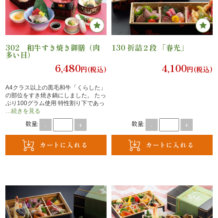
※貯まったポイントは、1ポイント1円とし
の
て次回注文金額からお値引き可能です。
※ポイントのご利用には会員登録が必要で
こ
す。
だ
302 和牛すき焼き御膳（肉
130 折詰２段 「春光」
多い目）
6,480
4,100
わ
円(税込)
円(税込)
り
A4クラス以上の黒毛和牛「くらした」
の部位をすき焼き鍋にしました。 たっ
ぷり100グラム使用 特性割り下であっ
…続きを見る
注
数量:
数量:
-
+
-
+
文
方
法・
配
達