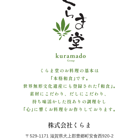
議・
研
修
ラ
ン
チ
くらま堂のお料理の基本は
｢本格和食｣です｡
会・
世界無形文化遺産にも登録された｢和食｣｡
素材にこだわり、だしにこだわり、
慰
持ち味活かした技ありの調理をし
労
｢心｣に響くお料理をお作りしております｡
会
株式会社くらま
〒529-1171 滋賀県犬上郡豊郷町安食西920-2
ロ