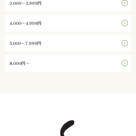
法
3,000～3,999円
事・
4,000～4,999円
法
要
5,000～7,999円
慶
8,000円～
事・
お
祝
い
会