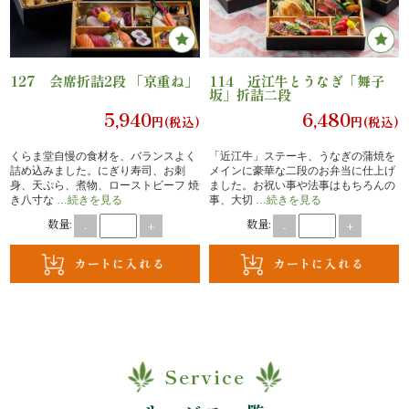
エ
リ
127 会席折詰2段 「京重ね」
114 近江牛とうなぎ「舞子
坂」折詰二段
ア
5,940
6,480
円(税込)
円(税込)
お
くらま堂自慢の食材を、バランスよく
「近江牛」ステーキ、うなぎの蒲焼を
詰め込みました。にぎり寿司、お刺
メインに豪華な二段のお弁当に仕上げ
身、天ぷら、煮物、ローストビーフ 焼
ました。お祝い事や法事はもちろんの
座
き八寸な
…続きを見る
事、大切
…続きを見る
数量:
数量:
-
+
-
+
敷
利
用・
店
Service
舗