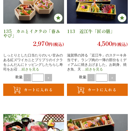
理
オ
2
135 カニとイクラの「春み
113 近江牛「匠の膳」
ー
やび」
2,970
4,500
円(税込)
円(税込)
ド
しっとりとした口当たりのいい甘みの
滋賀県の誇る「近江牛」のステーキ弁
ブ
ある紅ズワイカニとプリプリのイクラ
当です。ランプ肉の一簿の部分をミデ
をふんだんにトッピングしたちらし寿
ィアムに焼き上げました。お刺身、焼
ル
司をお召
…続きを見る
き魚、天
…続きを見る
数量:
数量:
-
+
-
+
く
ら
ま
堂
※ポイントはご購入商品の合計額に応じて
付与されます。