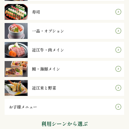
ン
寿司
鰻・
一品・オプション
海
近江牛・肉メイン
鮮
メ
鰻・海鮮メイン
イ
ン
近江米と野菜
近
お子様メニュー
江
利用シーンから選ぶ
米