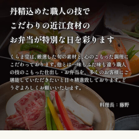
理
丹精込めた職人の技で
オ
こだわりの
近江食材の
ー
お弁当が特別な日を彩ります
ド
くらま堂は､厳選した旬の素材と､心のこもった調理に
ブ
こだわっております｡他とは一味もふた味も違う職人
ル
の技のこもった仕出し・お弁当を、多くのお客様にご
堪能していただきたいと日々精進致しております｡ど
うぞよろしくお願いいたします｡
寿
司
料理長：藤野
一
品・