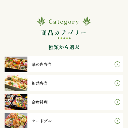
オ
プ
Category
シ
商品カテゴリー
ョ
種類から選ぶ
ン
幕の内弁当
近
江
折詰弁当
牛・
会席料理
肉
メ
オードブル
イ