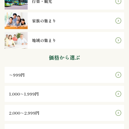
行楽・観光
ご
利
家族の集まり
用
地域の集まり
シ
ー
価格から選ぶ
ン
～999円
か
ら
1,000～1,999円
選
2,000～2,999円
ぶ