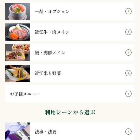
オ
一品・オプション
プ
シ
近江牛・肉メイン
ョ
鰻・海鮮メイン
ン
近
近江米と野菜
江
お子様メニュー
牛・
利用シーンから選ぶ
肉
メ
法事・法要
イ