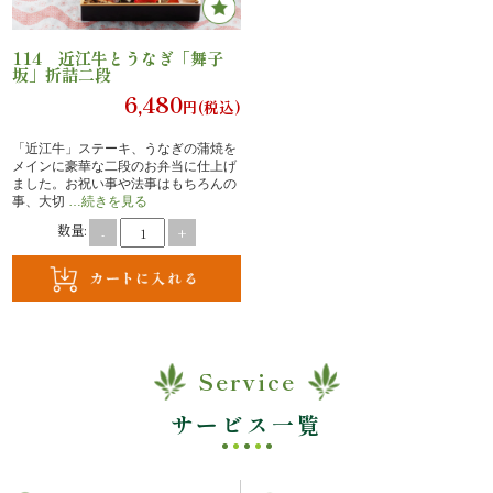
の
114 近江牛とうなぎ「舞子
こ
坂」折詰二段
6,480
だ
円(税込)
わ
「近江牛」ステーキ、うなぎの蒲焼を
メインに豪華な二段のお弁当に仕上げ
ました。お祝い事や法事はもちろんの
り
事、大切
…続きを見る
数量:
-
+
注
文
方
Service
法・
サービス一覧
配
達