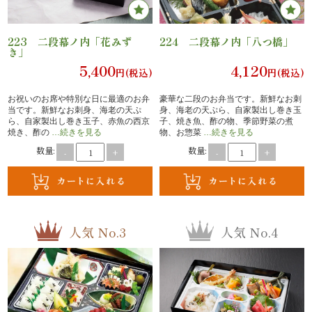
内
223 二段幕ノ内「花みず
224 二段幕ノ内「八つ橋」
弁
き」
5,400
4,120
円(税込)
円(税込)
当
お祝いのお席や特別な日に最適のお弁
豪華な二段のお弁当です。新鮮なお刺
折
当です。新鮮なお刺身、海老の天ぷ
身、海老の天ぷら、自家製出し巻き玉
ら、自家製出し巻き玉子、赤魚の西京
子、焼き魚、酢の物、季節野菜の煮
焼き、酢の
…続きを見る
物、お惣菜
…続きを見る
詰
数量:
数量:
-
+
-
+
弁
当
人気 No.3
人気 No.4
会
席
料