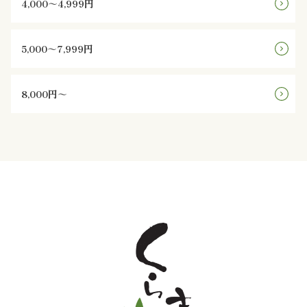
4,000～4,999円
ご
利
5,000～7,999円
用
8,000円～
シ
ー
ン
か
ら
選
ぶ