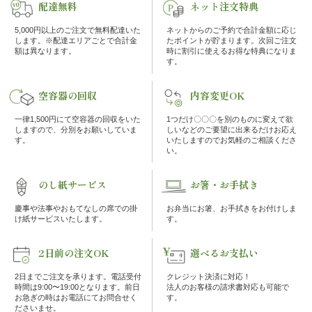
配達無料
ネット注文特典
エ
5,000円以上のご注文で無料配達いた
ネットからのご予約で合計金額に応じ
します。※配達エリアごとで合計金
たポイントが貯まります。次回ご注文
額は異なります。
時に割引に使えるお得な特典になりま
リ
す。
ア
空容器の回収
内容変更OK
お
一律1,500円にて空容器の回収をいた
1つだけ〇〇〇を別のものに変えて欲
しますので、分別をお願いしていま
しいなどのご要望に出来るだけお応え
す。
いたしますのでお気軽のご相談くださ
座
い。
敷
のし紙サービス
お箸・お手拭き
利
慶事や法事やおもてなしの席での掛
お弁当にお箸、お手拭きをお付けしま
け紙サービスいたします。
す。
用・
2日前の注文OK
選べるお支払い
店
2日までご注文を承ります。電話受付
クレジット決済に対応！
時間は9:00〜19:00となります。前日
法人のお客様の請求書対応も可能で
舗
お急ぎの時はお電話にてお問合せく
す。
ださいませ。