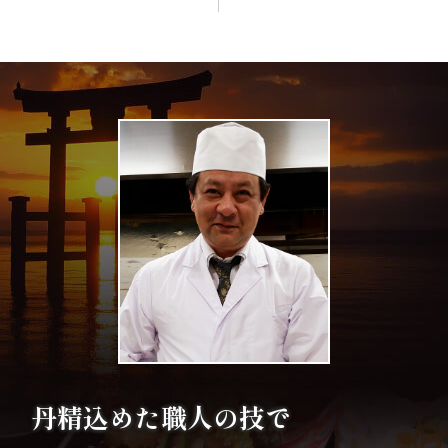
案
内
種
類
か
ら
選
ぶ
幕
丹精込めた職人の技で
の