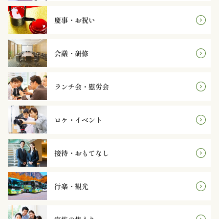
ン
慶事・お祝い
鰻・
会議・研修
海
鮮
ランチ会・慰労会
メ
ロケ・イベント
イ
ン
接待・おもてなし
近
行楽・観光
江
米