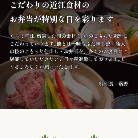
こだわりの
近江食材の
内
お弁当が特別な日を彩ります
弁
当
くらま堂は､厳選した旬の素材と､心のこもった調理に
こだわっております｡他とは一味もふた味も違う職人
折
の技のこもった仕出し・お弁当を、多くのお客様にご
堪能していただきたいと日々精進致しております｡ど
詰
うぞよろしくお願いいたします｡
弁
料理長：藤野
当
会
席
料