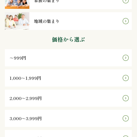
家族の集まり
と
地域の集まり
野
菜
価格から選ぶ
お
～999円
子
様
1,000～1,999円
メ
2,000～2,999円
ニ
ュ
3,000～3,999円
ー