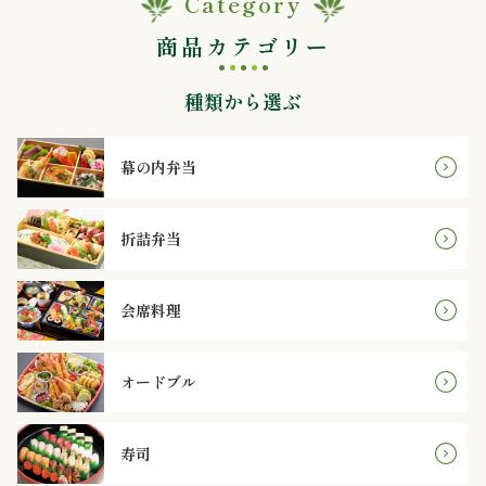
Category
理
商品カテゴリー
オ
種類から選ぶ
ー
ド
幕の内弁当
ブ
折詰弁当
ル
寿
会席料理
司
オードブル
一
品・
寿司