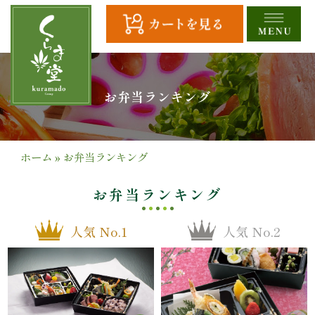
コ
ン
テ
ン
ツ
HOME
お弁当ランキング
へ
ス
全
キ
商
ッ
ホーム
»
お弁当ランキング
プ
品
お弁当ランキング
一
人気 No.1
人気 No.2
覧
幕
の