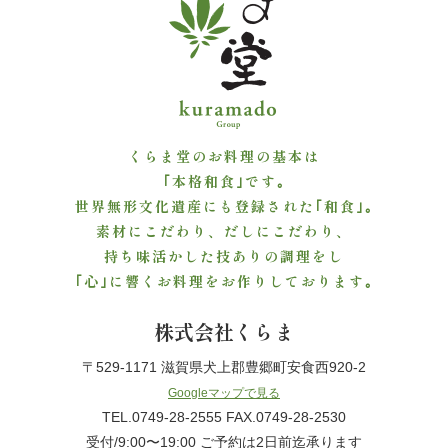
法
事・
法
要
くらま堂のお料理の基本は
｢本格和食｣です｡
慶
世界無形文化遺産にも登録された｢和食｣｡
事・
素材にこだわり、だしにこだわり、
持ち味活かした技ありの調理をし
お
｢心｣に響くお料理をお作りしております｡
祝
株式会社くらま
い
〒529-1171 滋賀県犬上郡豊郷町安食西920-2
Googleマップで見る
会
TEL.0749-28-2555 FAX.0749-28-2530
受付/9:00〜19:00 ご予約は2日前迄承ります