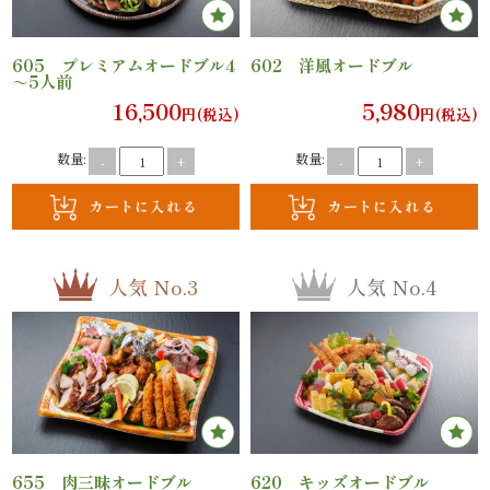
内
605 プレミアムオードブル4
602 洋風オードブル
弁
～5人前
16,500
5,980
円(税込)
円(税込)
当
数量:
数量:
-
+
-
+
折
詰
弁
人気 No.3
人気 No.4
当
会
席
料
655 肉三昧オードブル
620 キッズオードブル