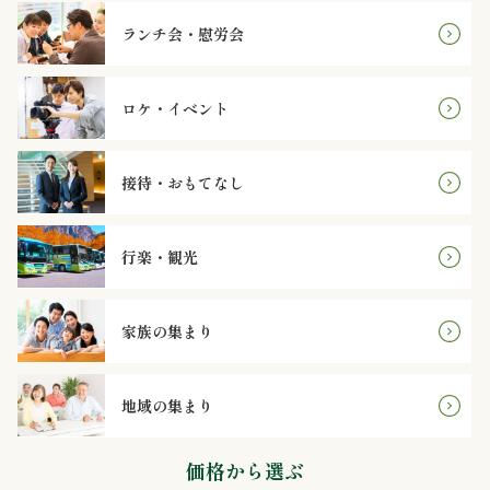
オ
ランチ会・慰労会
プ
シ
ロケ・イベント
ョ
接待・おもてなし
ン
近
行楽・観光
江
家族の集まり
牛・
肉
地域の集まり
メ
価格から選ぶ
イ