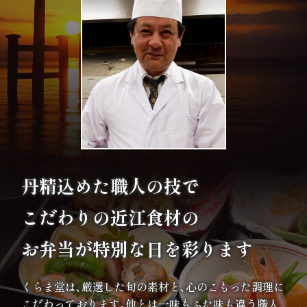
エ
リ
ア
お
座
敷
丹精込めた職人の技で
利
こだわりの
近江食材の
用・
お弁当が特別な日を彩ります
店
くらま堂は､厳選した旬の素材と､心のこもった調理に
舗
こだわっております｡他とは一味もふた味も違う職人