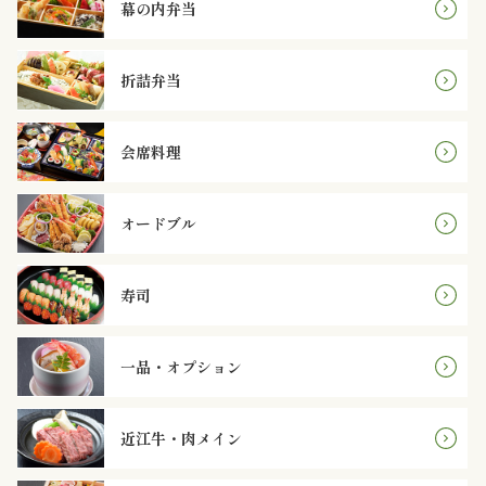
幕の内弁当
内
弁
折詰弁当
当
会席料理
折
詰
オードブル
弁
寿司
当
会
一品・オプション
席
近江牛・肉メイン
料