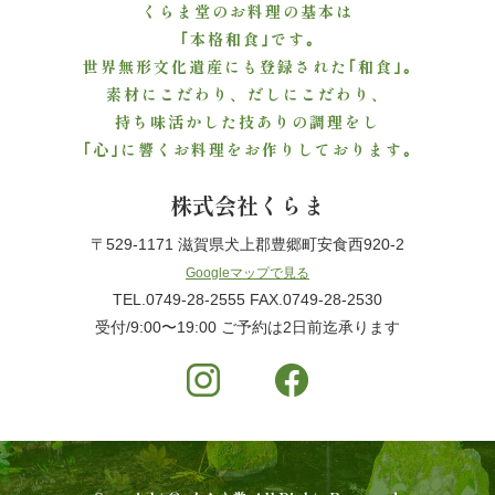
くらま堂のお料理の基本は
ご
｢本格和食｣です｡
世界無形文化遺産にも登録された｢和食｣｡
利
素材にこだわり、だしにこだわり、
用
持ち味活かした技ありの調理をし
｢心｣に響くお料理をお作りしております｡
シ
株式会社くらま
ー
〒529-1171 滋賀県犬上郡豊郷町安食西920-2
ン
Googleマップで見る
TEL.0749-28-2555 FAX.0749-28-2530
か
受付/9:00〜19:00 ご予約は2日前迄承ります
ら
選
ぶ