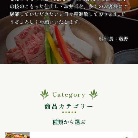
の技のこもった仕出し・お弁当を、多くのお客様にご
案
堪能していただきたいと日々精進致しております｡ど
内
うぞよろしくお願いいたします｡
種
料理長：藤野
類
か
ら
選
Category
ぶ
商品カテゴリー
幕
種類から選ぶ
の