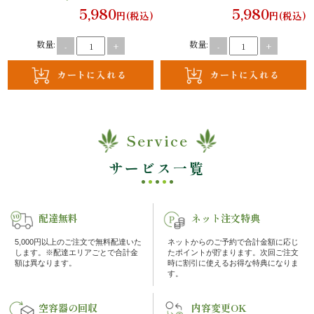
5,980
5,980
理
円(税込)
円(税込)
数量:
数量:
-
+
-
+
オ
ー
ド
ブ
Service
サービス一覧
ル
く
配達無料
ネット注文特典
ら
5,000円以上のご注文で無料配達いた
ネットからのご予約で合計金額に応じ
します。※配達エリアごとで合計金
たポイントが貯まります。次回ご注文
ま
額は異なります。
時に割引に使えるお得な特典になりま
す。
堂
空容器の回収
内容変更OK