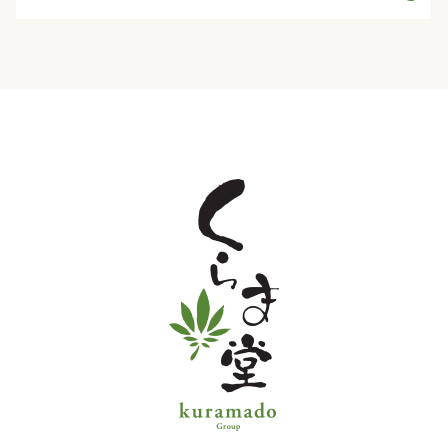
と
野
菜
お
子
様
メ
ニ
ュ
ー