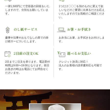
の
一律1,500円にて空容器の回収をいた
1つだけ〇〇〇を別のものに変えて欲
しますので、分別をお願いしていま
しいなどのご要望に出来るだけお応え
こ
す。
いたしますのでお気軽のご相談くださ
い。
だ
のし紙サービス
お箸・お手拭き
わ
慶事や法事やおもてなしの席での掛
お弁当にお箸、お手拭きをお付けしま
け紙サービスいたします。
す。
り
2日前の注文OK
選べるお支払い
注
2日までご注文を承ります。電話受付
クレジット決済に対応！
時間は9:00〜19:00となります。前日
法人のお客様の請求書対応も可能で
文
お急ぎの時はお電話にてお問合せく
す。
ださいませ。
方
法・
配
達