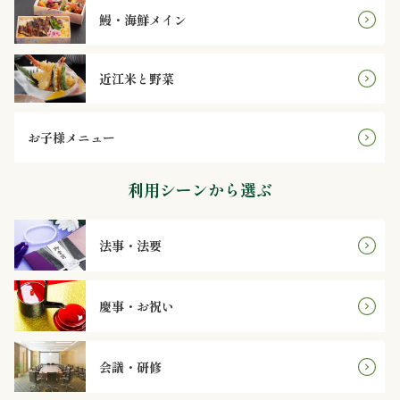
理
鰻・海鮮メイン
オ
近江米と野菜
ー
ド
お子様メニュー
ブ
利用シーンから選ぶ
ル
法事・法要
寿
司
慶事・お祝い
一
会議・研修
品・