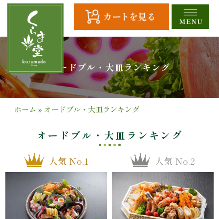
コ
ン
テ
ン
ツ
HOME
オードブル・大皿ランキング
へ
ス
全
キ
商
ッ
ホーム
»
オードブル・大皿ランキング
プ
品
オードブル・大皿ランキング
一
人気 No.1
人気 No.2
覧
幕
の