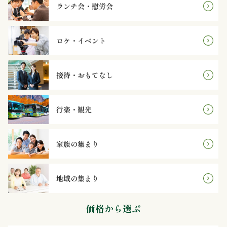
理
ランチ会・慰労会
オ
ロケ・イベント
ー
ド
接待・おもてなし
ブ
行楽・観光
ル
寿
家族の集まり
司
地域の集まり
一
価格から選ぶ
品・