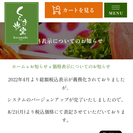
コ
ン
テ
ン
ツ
HOME
価格表示についてのお知らせ
へ
ス
全
キ
商
ッ
ホーム
»
お知らせ
»
価格表示についてのお知らせ
プ
品
2022年4月より総額税込表示が義務化されておりました
一
が、
覧
システムのバージョンアップが完了いたしましたので、
8/21(月)より税込価格にて表記させていただいておりま
幕
す。
の