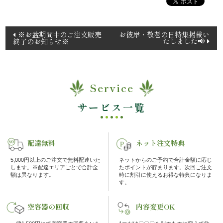
内
投
弁
※お盆期間中のご注文販売
お彼岸・敬老の日特集掲載い
たしました📢
終了のお知らせ※
稿
当
ナ
ビ
折
ゲ
Service
ー
詰
サービス一覧
シ
弁
ョ
ン
当
配達無料
ネット注文特典
5,000円以上のご注文で無料配達いた
ネットからのご予約で合計金額に応じ
会
します。※配達エリアごとで合計金
たポイントが貯まります。次回ご注文
額は異なります。
時に割引に使えるお得な特典になりま
す。
席
空容器の回収
内容変更OK
料