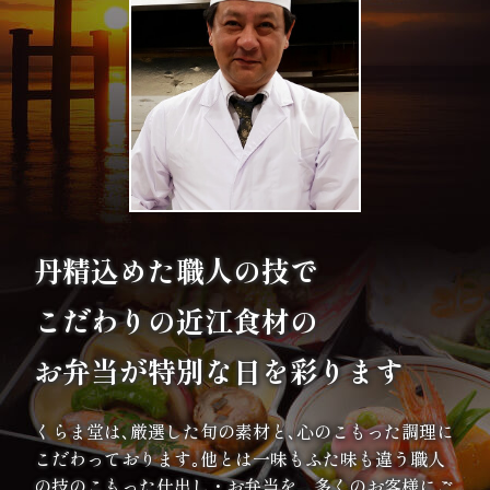
の
こ
だ
わ
り
注
丹精込めた職人の技で
文
こだわりの
近江食材の
方
お弁当が特別な日を彩ります
法・
くらま堂は､厳選した旬の素材と､心のこもった調理に
配
こだわっております｡他とは一味もふた味も違う職人
達
の技のこもった仕出し・お弁当を、多くのお客様にご