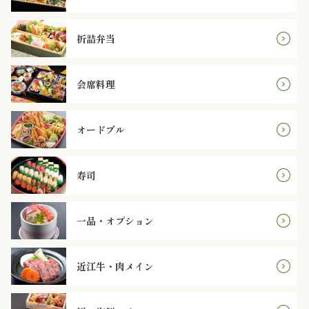
案
折詰弁当
内
種
会席料理
類
オードブル
か
ら
寿司
選
一品・オプション
ぶ
幕
近江牛・肉メイン
の