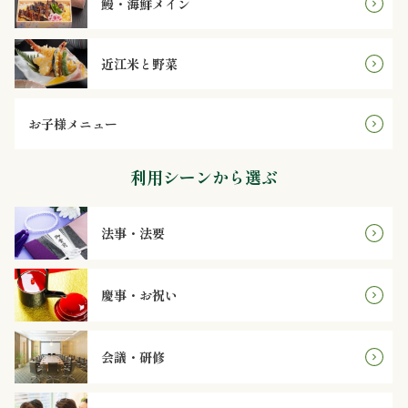
鰻・海鮮メイン
内
弁
近江米と野菜
当
お子様メニュー
折
利用シーンから選ぶ
詰
弁
法事・法要
当
慶事・お祝い
会
席
会議・研修
料