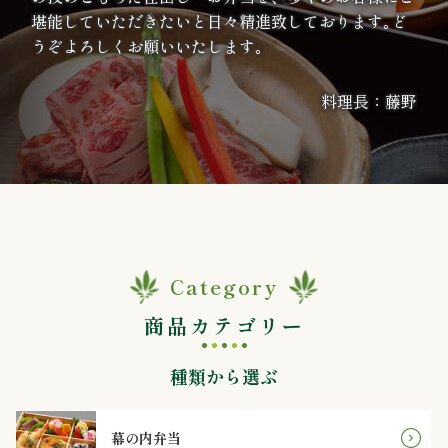
堪能していただきたいと日々精進致しております｡ど
エ
うぞよろしくお願いいたします｡
リ
料理長：藤野
ア
お
座
敷
Category
利
商品カテゴリー
用・
種類から選ぶ
店
舗
幕の内弁当