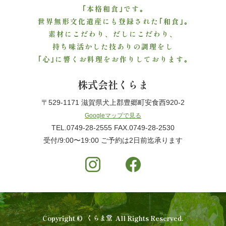
｢本格和食｣です｡
と
世界無形文化遺産にも登録された｢和食｣｡
素材にこだわり、だしにこだわり、
野
持ち味活かした技ありの調理をし
菜
｢心｣に響くお料理をお作りしております｡
株式会社くらま
お
〒529-1171 滋賀県犬上郡豊郷町安食西920-2
子
Googleマップで見る
様
TEL.0749-28-2555 FAX.0749-28-2530
受付/9:00〜19:00 ご予約は2日前迄承ります
メ
ニ
ュ
ー
Copyright ©
くらま堂
All Rights Reserved.