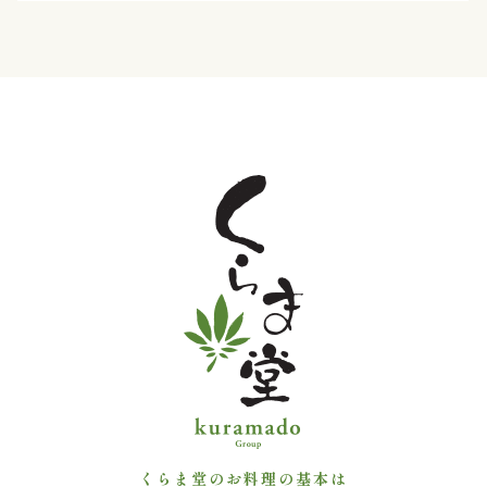
ン
鰻・
海
鮮
メ
イ
ン
近
江
米
くらま堂のお料理の基本は