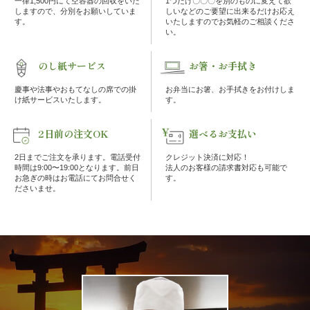
一律1,500円にて空容器の回収をいた
1つだけ〇〇〇を別のものに変えて欲
理
しますので、分別をお願いしていま
しいなどのご要望に出来るだけお応え
す。
いたしますのでお気軽のご相談くださ
い。
オ
のし紙サービス
お箸・お手拭き
ー
慶事や法事やおもてなしの席での掛
お弁当にお箸、お手拭きをお付けしま
け紙サービスいたします。
す。
ド
2日前の注文OK
選べるお支払い
ブ
2日までご注文を承ります。電話受付
クレジット決済に対応！
ル
時間は9:00〜19:00となります。前日
法人のお客様の請求書対応も可能で
お急ぎの時はお電話にてお問合せく
す。
ださいませ。
く
ら
ま
堂