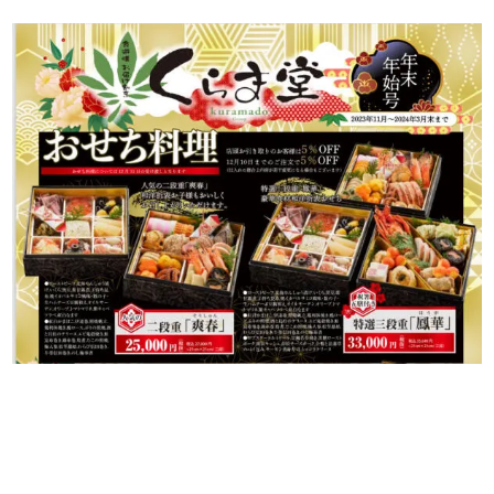
の
こ
だ
わ
り
注
文
方
法・
配
達