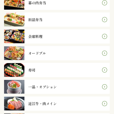
幕の内弁当
オ
プ
折詰弁当
シ
ョ
会席料理
ン
オードブル
近
寿司
江
牛・
一品・オプション
肉
メ
近江牛・肉メイン
イ