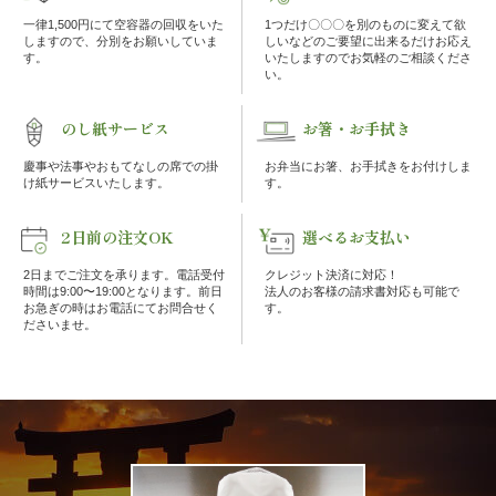
案
一律1,500円にて空容器の回収をいた
1つだけ〇〇〇を別のものに変えて欲
しますので、分別をお願いしていま
しいなどのご要望に出来るだけお応え
す。
いたしますのでお気軽のご相談くださ
内
い。
種
のし紙サービス
お箸・お手拭き
慶事や法事やおもてなしの席での掛
お弁当にお箸、お手拭きをお付けしま
類
け紙サービスいたします。
す。
か
2日前の注文OK
選べるお支払い
ら
2日までご注文を承ります。電話受付
クレジット決済に対応！
時間は9:00〜19:00となります。前日
法人のお客様の請求書対応も可能で
選
お急ぎの時はお電話にてお問合せく
す。
ださいませ。
ぶ
幕
の