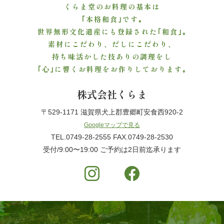
議・
くらま堂のお料理の基本は
｢本格和食｣です｡
研
世界無形文化遺産にも登録された｢和食｣｡
修
素材にこだわり、だしにこだわり、
持ち味活かした技ありの調理をし
｢心｣に響くお料理をお作りしております｡
ラ
ン
株式会社くらま
チ
〒529-1171 滋賀県犬上郡豊郷町安食西920-2
Googleマップで見る
会・
TEL.0749-28-2555 FAX.0749-28-2530
受付/9:00〜19:00 ご予約は2日前迄承ります
慰
労
会
ロ