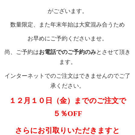
内
がございます。
弁
数量限定、また年末年始は大変混み合うため
当
お早めにご予約くださいませ。
折
尚、ご予約は
お電話でのご予約のみ
とさせて頂き
詰
ます。
弁
インターネットでのご注文はできませんのでご了
承ください。
当
１２月１０日（金）までのご注文で
会
５％OFF
席
料
さらにお引取りいただきますと