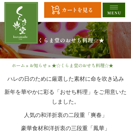
コ
ン
テ
ン
ツ
HOME
★☆くらま堂のおせち料理☆★
へ
ス
全
キ
商
ッ
ホーム
»
お知らせ
»
★☆くらま堂のおせち料理☆★
プ
品
ハレの日のために厳選した素材に命を吹き込み
一
新年を華やかに彩る「おせち料理」をご用意いた
覧
しました。
幕
人気の和洋折衷の二段重「爽春」
の
豪華食材和洋折衷の三段重「鳳華」