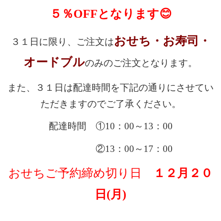
理
５％OFFとなります😊
オ
おせち・お寿司・
３１日に限り、ご注文は
ー
オードブル
のみのご注文となります。
ド
また、３１日は配達時間を下記の通りにさせてい
ブ
ただきますのでご了承ください。
ル
配達時間 ①10：00～13：00
く
②13：00～17：00
ら
おせちご予約締め切り日
１２月２０
ま
日(月)
堂