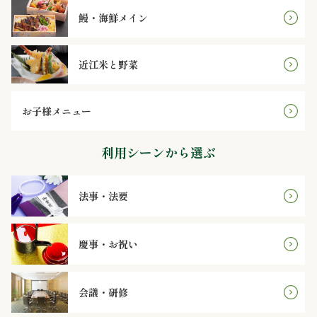
鰻・海鮮メイン
ン
鰻・
近江米と野菜
海
お子様メニュー
鮮
利用シーンから選ぶ
メ
イ
法事・法要
ン
慶事・お祝い
近
江
会議・研修
米