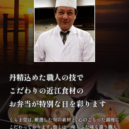
内
弁
当
折
詰
弁
丹精込めた職人の技で
当
こだわりの
近江食材の
会
お弁当が特別な日を彩ります
席
料
くらま堂は､厳選した旬の素材と､心のこもった調理に
こだわっております｡他とは一味もふた味も違う職人