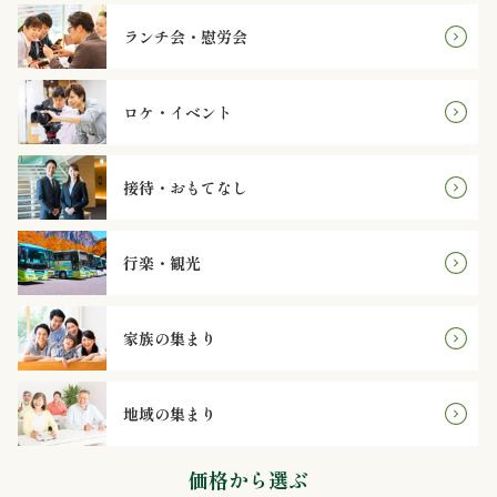
と
ランチ会・慰労会
野
ロケ・イベント
菜
お
接待・おもてなし
子
行楽・観光
様
メ
家族の集まり
ニ
地域の集まり
ュ
ー
価格から選ぶ