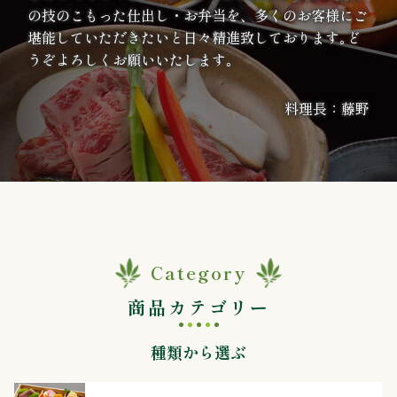
理
の技のこもった仕出し・お弁当を、多くのお客様にご
堪能していただきたいと日々精進致しております｡ど
オ
うぞよろしくお願いいたします｡
ー
料理長：藤野
ド
ブ
ル
寿
Category
司
商品カテゴリー
一
種類から選ぶ
品・