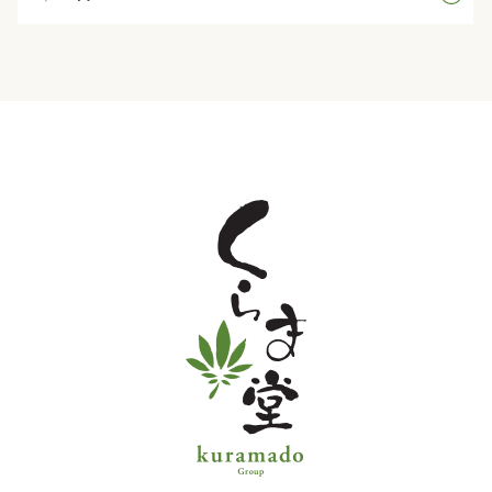
法
事・
法
要
慶
事・
お
祝
い
会