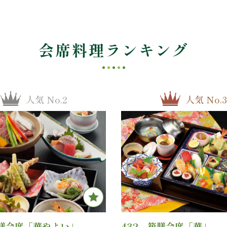
会席料理ランキング
人気 No.2
人気 No.3
箱膳会席「華やよい」
432 箱膳会席「華」