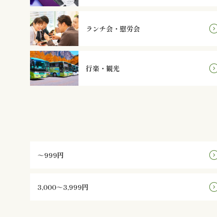
ランチ会・慰労会
行楽・観光
～999円
3,000～3,999円