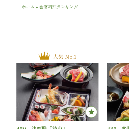
ホーム
»
会席料理ランキング
人気 No.1
450 法要膳「徳山」
435 