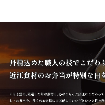
丹精込めた職人の技で
こだわ
近江食材の
お弁当が特別な日
くらま堂は､厳選した旬の素材と､心のこもった調理にこだわっ
し・お弁当を、多くのお客様にご堪能していただきたいと日々精