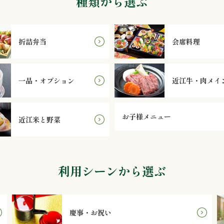
種類から選ぶ
折詰弁当
会席料理
一品・オプション
近江牛・肉メイ
お子様メニュー
近江米と野菜
利用シーンから選ぶ
慶事・お祝い