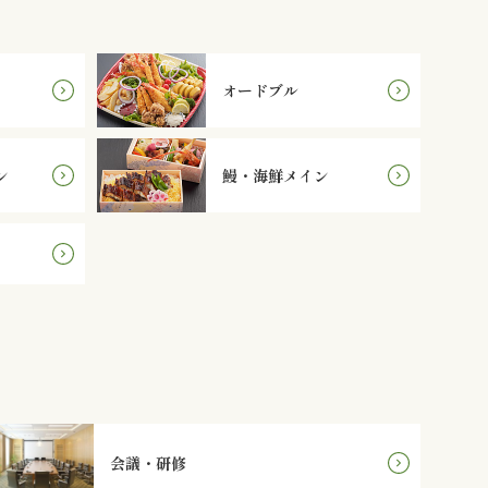
オードブル
ン
鰻・海鮮メイン
会議・研修