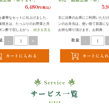
6,480
5,
円(税込)
を豪華なセットに仕上げました。
主に法事のお席にご利用いただけ
板焼きは、たっぷりのお野菜と共
ンのお弁当は、使い捨て容器に
ポン酢で召し上がっ
…続きを見る
お持ち帰り頂けます。お刺身、
量:
数量:
-
+
-
Service
サービス一覧