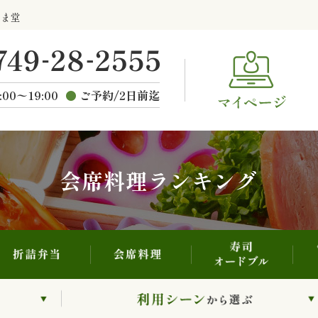
寿司・オードブル
折詰弁当
会席料理
らま堂
ご
種類から選ぶ
:00〜19:00
ご予約/2日前迄
会席料理ランキング