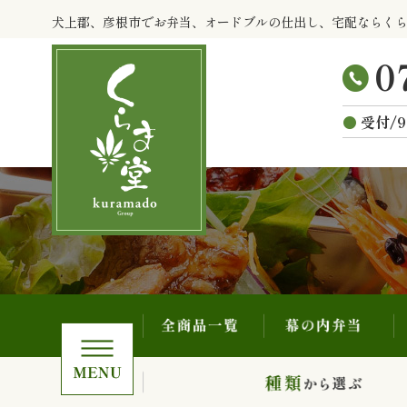
全商品一覧
幕の内弁当
コ
犬上郡、彦根市でお弁当、オードブルの仕出し、宅配ならく
ン
テ
ン
ツ
受付/9
へ
ス
キ
ッ
プ