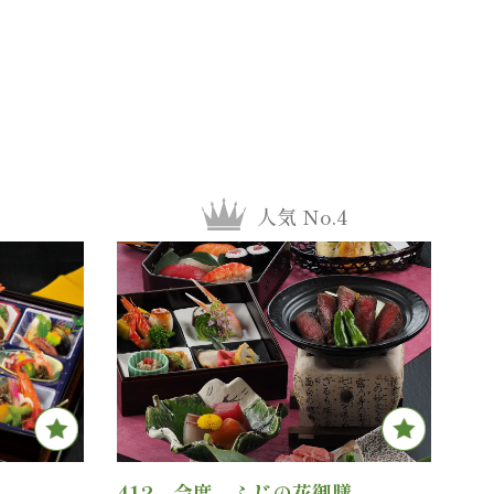
人気 No.4
Favor
412 会席 ふじの花御膳