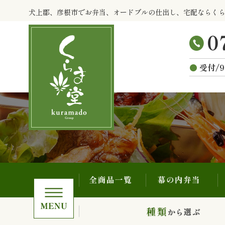
全商品一覧
幕の内弁当
コ
犬上郡、彦根市でお弁当、オードブルの仕出し、宅配ならく
ン
テ
ン
ツ
受付/9
へ
ス
キ
ッ
プ