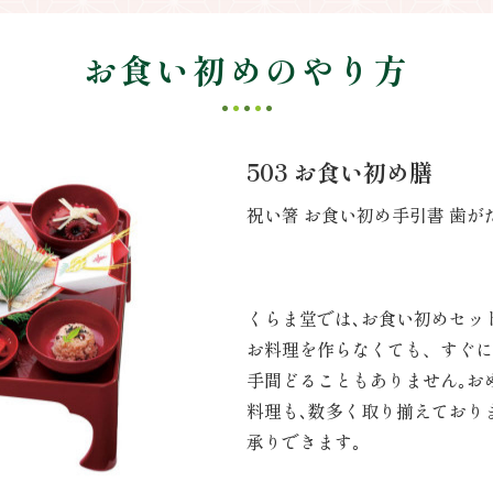
お食い初めのやり方
503 お食い初め膳
祝い箸 お食い初め手引書 歯が
くらま堂では､お食い初めセッ
お料理を作らなくても、すぐに
手間どることもありません｡お
料理も､数多く取り揃えており
承りできます｡