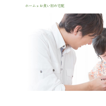
ホーム
»
お食い初め宅配
1
※ポイントは
※貯まったポ