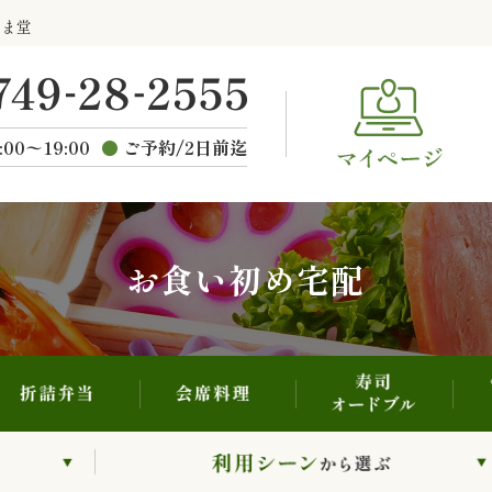
寿司・オードブル
折詰弁当
会席料理
らま堂
ご
種類から選ぶ
:00〜19:00
ご予約/2日前迄
お食い初め宅配