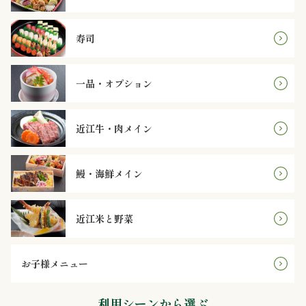
理
寿司
オ
ー
一品・オプション
ド
ブ
近江牛・肉メイン
ル
鰻・海鮮メイン
寿
近江米と野菜
司
一
お子様メニュー
品・
利用シーンから選ぶ