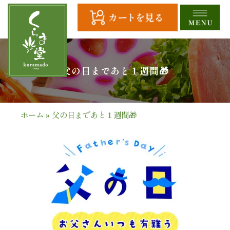
コ
ン
テ
ン
ツ
HOME
父の日まであと１週間🎁
へ
ス
全
キ
商
ッ
ホーム
»
父の日まであと１週間🎁
プ
品
一
覧
幕
の