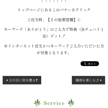
理
トップページにあるこのバナーをクリック
オ
ご注文時、【その他要望欄】に
ー
キーワード「ありがとう」のご入力で特典（缶チュハイ１
缶）ゲット！
ド
※インターネット注文かつキーワードご入力いただいた方
ブ
が対象となります。
ル
く
投
ら
父の日に何を贈る❓
梅雨を楽しむ♪
稿
ま
ナ
ビ
堂
Service
ゲ