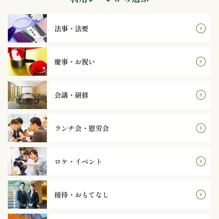
オ
プ
法事・法要
シ
慶事・お祝い
ョ
ン
会議・研修
近
ランチ会・慰労会
江
牛・
ロケ・イベント
肉
接待・おもてなし
メ
イ