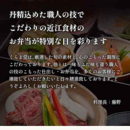
案
丹精込めた職人の技で
内
こだわりの
近江食材の
種
お弁当が特別な日を彩ります
類
くらま堂は､厳選した旬の素材と､心のこもった調理に
か
こだわっております｡他とは一味もふた味も違う職人
ら
の技のこもった仕出し・お弁当を、多くのお客様にご
堪能していただきたいと日々精進致しております｡ど
選
うぞよろしくお願いいたします｡
ぶ
料理長：藤野
幕
の