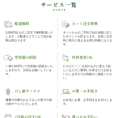
の
ー
サービス一覧
シ
こ
ョ
配達無料
ネット注文特典
だ
ン
5,000円以上のご注文で無料配達いた
ネットからのご予約で合計金額に応じ
わ
します。※配達エリアごとで合計金
たポイントが貯まります。次回ご注文
額は異なります。
時に割引に使えるお得な特典になりま
す。
り
空容器の回収
内容変更OK
注
一律1,500円にて空容器の回収をいた
1つだけ〇〇〇を別のものに変えて欲
しますので、分別をお願いしていま
しいなどのご要望に出来るだけお応え
文
す。
いたしますのでお気軽のご相談くださ
い。
方
のし紙サービス
お箸・お手拭き
法・
慶事や法事やおもてなしの席での掛
お弁当にお箸、お手拭きをお付けしま
け紙サービスいたします。
す。
配
達
2日前の注文OK
選べるお支払い