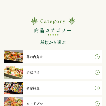
内
弁
Category
当
商品カテゴリー
折
種類から選ぶ
詰
弁
幕の内弁当
当
折詰弁当
会
席
会席料理
料
オードブル