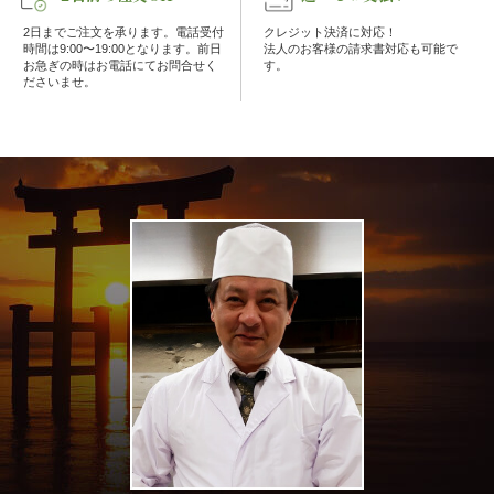
2日までご注文を承ります。電話受付
クレジット決済に対応！
エ
時間は9:00〜19:00となります。前日
法人のお客様の請求書対応も可能で
お急ぎの時はお電話にてお問合せく
す。
リ
ださいませ。
ア
お
座
敷
利
用・
店
舗