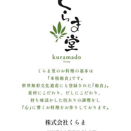
ご
利
用
シ
ー
ン
くらま堂のお料理の基本は
｢本格和食｣です｡
か
世界無形文化遺産にも登録された｢和食｣｡
素材にこだわり、だしにこだわり、
ら
持ち味活かした技ありの調理をし
選
｢心｣に響くお料理をお作りしております｡
ぶ
株式会社くらま