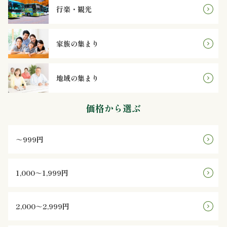
行楽・観光
ン
家族の集まり
鰻・
海
地域の集まり
鮮
価格から選ぶ
メ
イ
～999円
ン
1,000～1,999円
近
江
2,000～2,999円
米