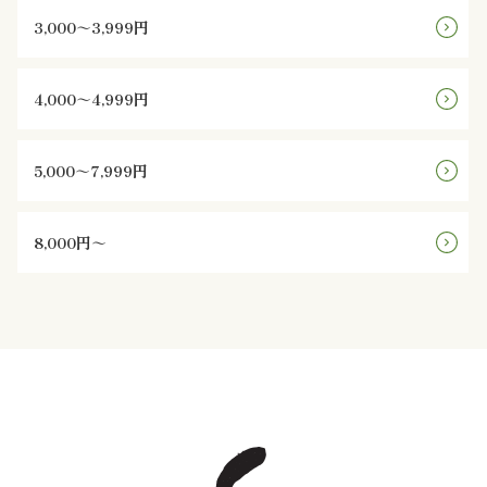
3,000～3,999円
と
野
4,000～4,999円
菜
5,000～7,999円
お
子
8,000円～
様
メ
ニ
ュ
ー