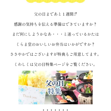
内
父の日まであと１週間‼
弁
感謝の気持ちを伝える準備はできていますか？
当
まだ何にしようかなあ・・・と迷っているかたは
折
くらま堂のおいしいお弁当はいかがですか？
詰
ささやかではございますが特典もご用意してます。
弁
くわしくは父の日特集ページをご覧ください。
当
会
席
料
↑↑↑↑↑↑↑