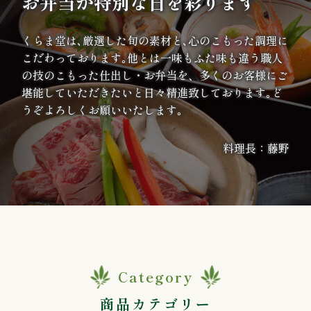
お弁当が特別な日を彩ります
案
くらま堂は､厳選した旬の素材と､心のこもった調理に
内
こだわっております｡他とは一味もふた味も違う職人
の技のこもった仕出し・お弁当を、多くのお客様にご
種
堪能していただきたいと日々精進致しております｡ど
うぞよろしくお願いいたします｡
類
か
料理長：藤野
ら
選
ぶ
幕
Category
の
商品カテゴリー