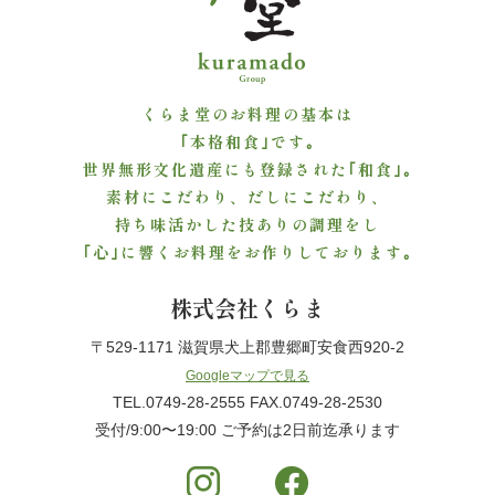
ご
利
くらま堂のお料理の基本は
用
｢本格和食｣です｡
シ
世界無形文化遺産にも登録された｢和食｣｡
素材にこだわり、だしにこだわり、
ー
持ち味活かした技ありの調理をし
｢心｣に響くお料理をお作りしております｡
ン
株式会社くらま
か
〒529-1171 滋賀県犬上郡豊郷町安食西920-2
ら
Googleマップで見る
選
TEL.0749-28-2555 FAX.0749-28-2530
受付/9:00〜19:00 ご予約は2日前迄承ります
ぶ