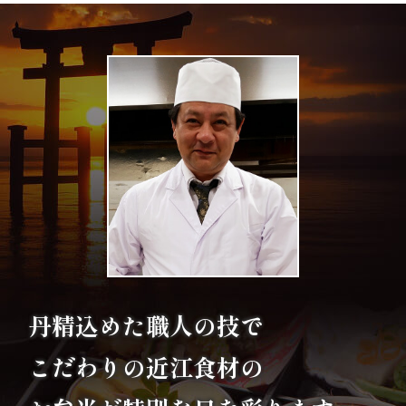
エ
リ
ア
お
座
敷
利
用・
丹精込めた職人の技で
店
こだわりの
近江食材の
舗