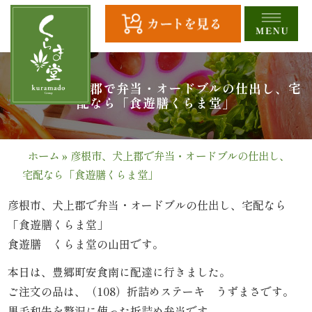
コ
ン
テ
ン
ツ
HOME
彦根市、犬上郡で弁当・オードブルの仕出し、宅
へ
配なら「食遊膳くらま堂」
ス
全
キ
商
ッ
ホーム
»
彦根市、犬上郡で弁当・オードブルの仕出し、
プ
宅配なら「食遊膳くらま堂」
品
一
彦根市、犬上郡で弁当・オードブルの仕出し、宅配なら
「食遊膳くらま堂」
覧
食遊膳 くらま堂の山田です。
幕
本日は、豊郷町安食南に配達に行きました。
ご注文の品は、（108）折詰めステーキ うずまさです。
の
黒毛和牛を贅沢に使った折詰め弁当です｡