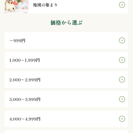
地域の集まり
ン
価格から選ぶ
鰻・
海
～999円
鮮
1,000～1,999円
メ
イ
2,000～2,999円
ン
3,000～3,999円
近
江
4,000～4,999円
米