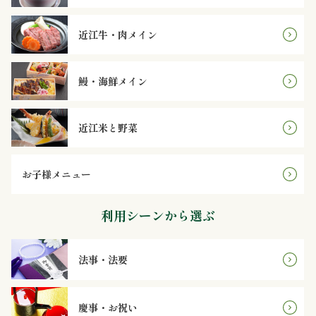
理
近江牛・肉メイン
オ
ー
鰻・海鮮メイン
ド
近江米と野菜
ブ
ル
お子様メニュー
寿
利用シーンから選ぶ
司
法事・法要
一
品・
慶事・お祝い