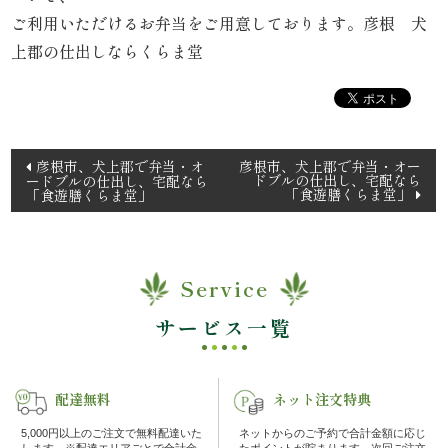
理
ご利用いただけるお弁当をご用意しております。彦根 犬
上郡の仕出しならくらま堂
オ
ー
ド
投
彦根市、犬上郡で弁当・オ
彦根市、犬上郡で弁当・オー
ドブルの仕出し、宅配なら
ードブルの仕出し、宅配なら
稿
「食遊膳くらま堂」
「食遊膳くらま堂」
ブ
ナ
ル
ビ
ゲ
Service
く
ー
シ
サービス一覧
ら
ョ
ま
ン
配達無料
ネット注文特典
堂
5,000円以上のご注文で無料配達いた
ネットからのご予約で合計金額に応じ
します。※配達エリアごとで合計金
たポイントが貯まります。次回ご注文