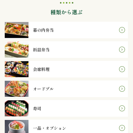
内
種類から選ぶ
弁
当
幕の内弁当
折
折詰弁当
詰
会席料理
弁
当
オードブル
会
寿司
席
料
一品・オプション