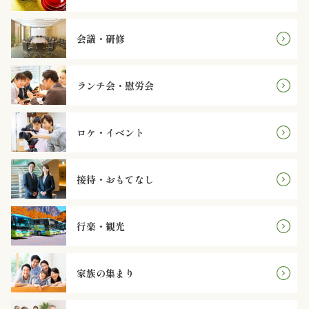
オ
プ
会議・研修
シ
ランチ会・慰労会
ョ
ン
ロケ・イベント
近
接待・おもてなし
江
牛・
行楽・観光
肉
家族の集まり
メ
イ