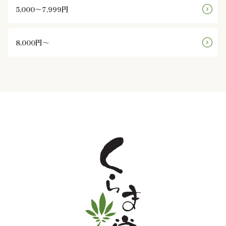
5,000～7,999円
と
野
8,000円～
菜
お
子
様
メ
ニ
ュ
ー