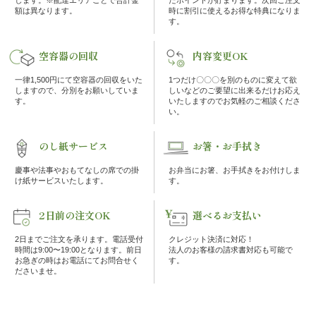
の
額は異なります。
時に割引に使えるお得な特典になりま
す。
こ
空容器の回収
内容変更OK
だ
一律1,500円にて空容器の回収をいた
1つだけ〇〇〇を別のものに変えて欲
しますので、分別をお願いしていま
しいなどのご要望に出来るだけお応え
わ
す。
いたしますのでお気軽のご相談くださ
い。
り
のし紙サービス
お箸・お手拭き
注
慶事や法事やおもてなしの席での掛
お弁当にお箸、お手拭きをお付けしま
け紙サービスいたします。
す。
文
2日前の注文OK
選べるお支払い
方
2日までご注文を承ります。電話受付
クレジット決済に対応！
法・
時間は9:00〜19:00となります。前日
法人のお客様の請求書対応も可能で
お急ぎの時はお電話にてお問合せく
す。
ださいませ。
配
達