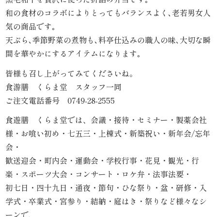
内
和の食材のコラボによりとってもバランスよく､老若男女人
気の商品です｡
弁
天ぷら､季節野菜の煮物も､料亭仕込みの職人の味､大切な瞬
当
間を華やかにするアイテムになります｡
皆様も召し上がってみてくださいね。
折
食游膳 くらま堂 スタッフ一同
詰
ご注文電話番号 0749-28-2555
弁
食遊膳 くらま堂では、会議・接待・セミナー・製薬会社
様・お喰い初め・七五三・上棟式・新築祝い・新年会/忘年
当
会・
歓送迎会・町内会・運動会・学校行事・花見・観光・行
会
楽・スポーツ大会・コンサート・ロケ弁・法事法要・
席
初七日・四十九日・通夜・節句・ひな祭り・盆・研修・入
学式・卒業式・宮参り・結納・庭はき・祭りなど様々なシ
料
ーンで、