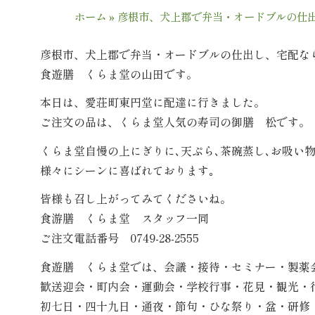
ホーム
»
彦根市、犬上郡で弁当・オードブルの仕
彦根市、犬上郡で弁当・オードブルの仕出し、宅配な
食遊膳 くらま堂の山田です。
本日は、愛荘町東円堂に配達に行きました。
ご注文の品は、くらま堂人気の寿司の御膳 松です。
くらま堂自慢の上にぎりに､天ぷら､茶碗蒸し､お吸い
様々にシーンに喜ばれております｡
皆様も召し上がってみてくださいね。
食游膳 くらま堂 スタッフ一同
ご注文電話番号 0749-28-2555
食遊膳 くらま堂では、会議・接待・セミナー・製薬
歓送迎会・町内会・運動会・学校行事・花見・観光・
初七日・四十九日・通夜・節句・ひな祭り・盆・研修