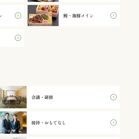
ン
鰻・海鮮メイン
会議・研修
接待・おもてなし