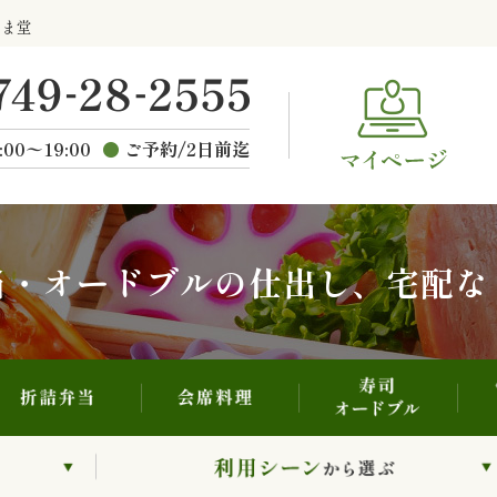
寿司・オードブル
折詰弁当
会席料理
らま堂
ご
種類から選ぶ
:00〜19:00
ご予約/2日前迄
当・オードブルの仕出し、宅配な