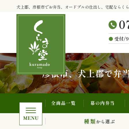
全商品一覧
幕の内弁当
コ
犬上郡、彦根市でお弁当、オードブルの仕出し、宅配ならく
ン
テ
ン
ツ
受付/9
へ
ス
キ
ッ
プ
彦根市、犬上郡で弁