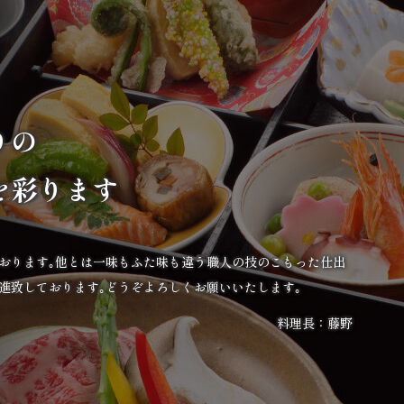
りの
を彩ります
ております｡他とは一味もふた味も違う職人の技のこもった仕出
進致しております｡どうぞよろしくお願いいたします｡
料理長：藤野