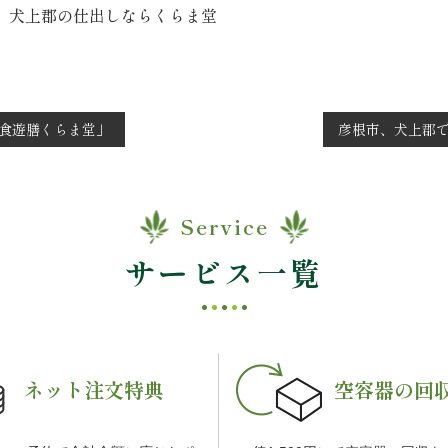
 犬上郡の仕出しならくらま堂
食遊膳くらま堂」
彦根市、犬上郡
Service
サービス一覧
ネット注文特典
空容器の回