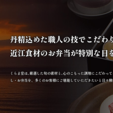
丹精込めた職人の技で
こだわ
近江食材の
お弁当が特別な日
くらま堂は､厳選した旬の素材と､心のこもった調理にこだわっ
し・お弁当を、多くのお客様にご堪能していただきたいと日々精