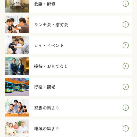
オ
会議・研修
プ
ランチ会・慰労会
シ
ョ
ロケ・イベント
ン
接待・おもてなし
近
江
行楽・観光
牛・
家族の集まり
肉
メ
地域の集まり
イ