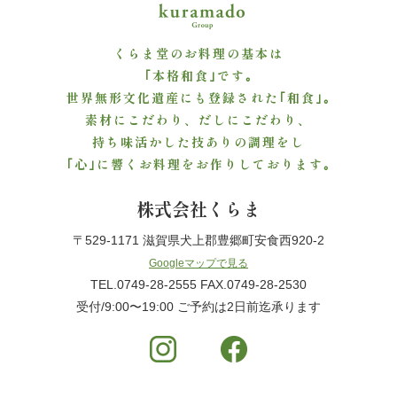
ご
くらま堂のお料理の基本は
利
｢本格和食｣です｡
世界無形文化遺産にも登録された｢和食｣｡
用
素材にこだわり、だしにこだわり、
シ
持ち味活かした技ありの調理をし
｢心｣に響くお料理をお作りしております｡
ー
株式会社くらま
ン
〒529-1171 滋賀県犬上郡豊郷町安食西920-2
か
Googleマップで見る
ら
TEL.0749-28-2555 FAX.0749-28-2530
受付/9:00〜19:00 ご予約は2日前迄承ります
選
ぶ