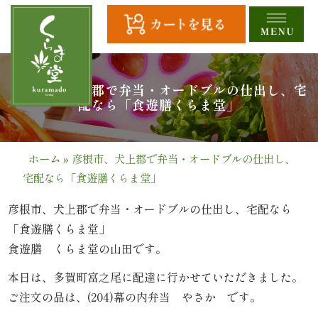
コ
ン
テ
ン
ツ
HOME
彦根市、犬上郡で弁当・オードブルの仕出し、宅
へ
配なら「食遊膳くらま堂」
ス
全
キ
商
ッ
ホーム
»
彦根市、犬上郡で弁当・オードブルの仕出し、
プ
宅配なら「食遊膳くらま堂」
品
一
彦根市、犬上郡で弁当・オードブルの仕出し、宅配なら
「食遊膳くらま堂」
覧
食遊膳 くらま堂の山田です。
幕
本日は、多賀町富之尾に配達に行かせていただきました。
ご注文の品は、(204)幕の内弁当 やさか です。
の