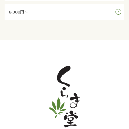
と
8,000円～
野
菜
お
子
様
メ
ニ
ュ
ー