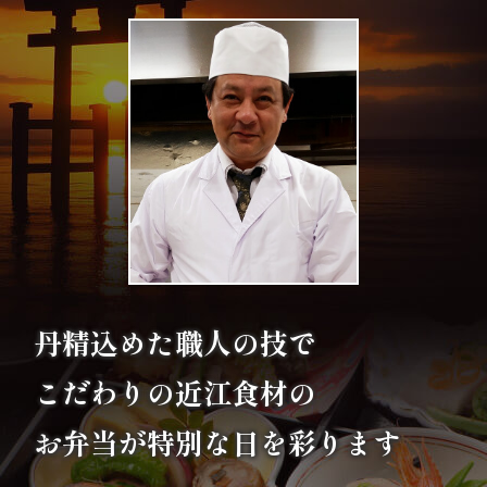
エ
リ
ア
お
座
敷
利
丹精込めた職人の技で
用・
こだわりの
近江食材の
店
お弁当が特別な日を彩ります
舗