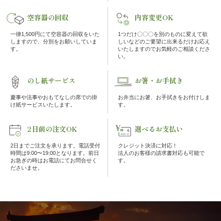
の
空容器の回収
内容変更OK
こ
一律1,500円にて空容器の回収をいた
1つだけ〇〇〇を別のものに変えて欲
しますので、分別をお願いしていま
しいなどのご要望に出来るだけお応え
だ
す。
いたしますのでお気軽のご相談くださ
い。
わ
のし紙サービス
お箸・お手拭き
り
慶事や法事やおもてなしの席での掛
お弁当にお箸、お手拭きをお付けしま
け紙サービスいたします。
す。
注
2日前の注文OK
選べるお支払い
文
2日までご注文を承ります。電話受付
クレジット決済に対応！
時間は9:00〜19:00となります。前日
法人のお客様の請求書対応も可能で
方
お急ぎの時はお電話にてお問合せく
す。
ださいませ。
法・
配
達