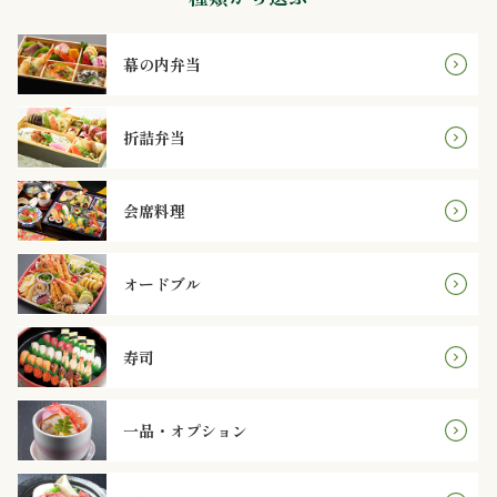
内
弁
幕の内弁当
当
折詰弁当
折
会席料理
詰
弁
オードブル
当
寿司
会
席
一品・オプション
料