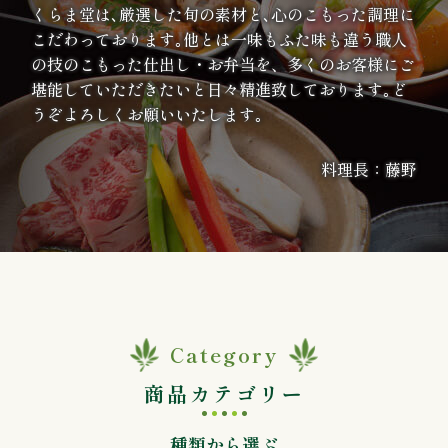
くらま堂は､厳選した旬の素材と､心のこもった調理に
案
こだわっております｡他とは一味もふた味も違う職人
内
の技のこもった仕出し・お弁当を、多くのお客様にご
堪能していただきたいと日々精進致しております｡ど
うぞよろしくお願いいたします｡
種
類
料理長：藤野
か
ら
選
ぶ
Category
幕
商品カテゴリー
の
種類から選ぶ