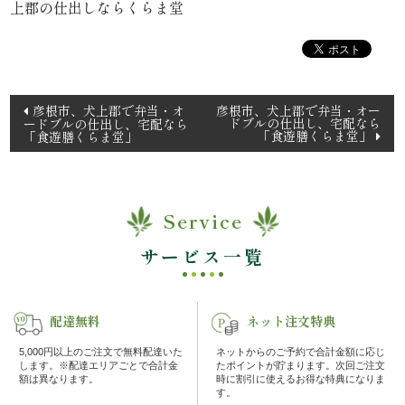
上郡の仕出しならくらま堂
理
オ
投
ー
彦根市、犬上郡で弁当・オ
彦根市、犬上郡で弁当・オー
ドブルの仕出し、宅配なら
ードブルの仕出し、宅配なら
稿
「食遊膳くらま堂」
「食遊膳くらま堂」
ド
ナ
ビ
ブ
ゲ
ル
Service
ー
シ
サービス一覧
く
ョ
ら
ン
配達無料
ネット注文特典
ま
5,000円以上のご注文で無料配達いた
ネットからのご予約で合計金額に応じ
します。※配達エリアごとで合計金
たポイントが貯まります。次回ご注文
堂
額は異なります。
時に割引に使えるお得な特典になりま
す。