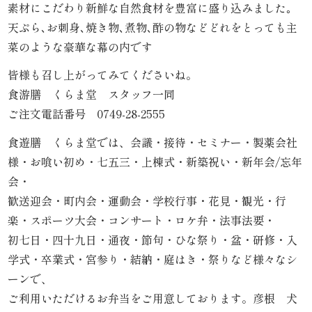
素材にこだわり新鮮な自然食材を豊富に盛り込みました｡
内
天ぷら､お刺身､焼き物､煮物､酢の物などどれをとっても主
弁
菜のような豪華な幕の内です
皆様も召し上がってみてくださいね。
当
食游膳 くらま堂 スタッフ一同
折
ご注文電話番号 0749-28-2555
詰
食遊膳 くらま堂では、会議・接待・セミナー・製薬会社
様・お喰い初め・七五三・上棟式・新築祝い・新年会/忘年
弁
会・
当
歓送迎会・町内会・運動会・学校行事・花見・観光・行
楽・スポーツ大会・コンサート・ロケ弁・法事法要・
会
初七日・四十九日・通夜・節句・ひな祭り・盆・研修・入
学式・卒業式・宮参り・結納・庭はき・祭りなど様々なシ
席
ーンで、
料
ご利用いただけるお弁当をご用意しております。彦根 犬