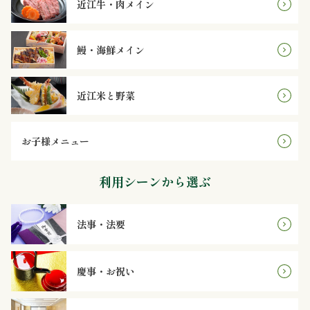
近江牛・肉メイン
理
オ
鰻・海鮮メイン
ー
近江米と野菜
ド
ブ
お子様メニュー
ル
利用シーンから選ぶ
寿
司
法事・法要
一
慶事・お祝い
品・