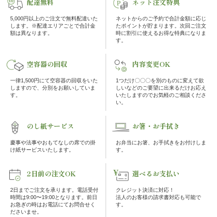
配達無料
ネット注文特典
の
5,000円以上のご注文で無料配達いた
ネットからのご予約で合計金額に応じ
こ
します。※配達エリアごとで合計金
たポイントが貯まります。次回ご注文
額は異なります。
時に割引に使えるお得な特典になりま
す。
だ
空容器の回収
内容変更OK
わ
一律1,500円にて空容器の回収をいた
1つだけ〇〇〇を別のものに変えて欲
り
しますので、分別をお願いしていま
しいなどのご要望に出来るだけお応え
す。
いたしますのでお気軽のご相談くださ
い。
注
のし紙サービス
お箸・お手拭き
文
慶事や法事やおもてなしの席での掛
お弁当にお箸、お手拭きをお付けしま
け紙サービスいたします。
す。
方
法・
2日前の注文OK
選べるお支払い
2日までご注文を承ります。電話受付
クレジット決済に対応！
配
時間は9:00〜19:00となります。前日
法人のお客様の請求書対応も可能で
お急ぎの時はお電話にてお問合せく
す。
ださいませ。
達