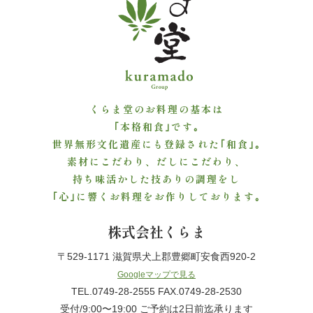
ご
利
用
シ
くらま堂のお料理の基本は
｢本格和食｣です｡
ー
世界無形文化遺産にも登録された｢和食｣｡
素材にこだわり、だしにこだわり、
ン
持ち味活かした技ありの調理をし
か
｢心｣に響くお料理をお作りしております｡
ら
株式会社くらま
選
〒529-1171 滋賀県犬上郡豊郷町安食西920-2
Googleマップで見る
ぶ
TEL.0749-28-2555 FAX.0749-28-2530
受付/9:00〜19:00 ご予約は2日前迄承ります