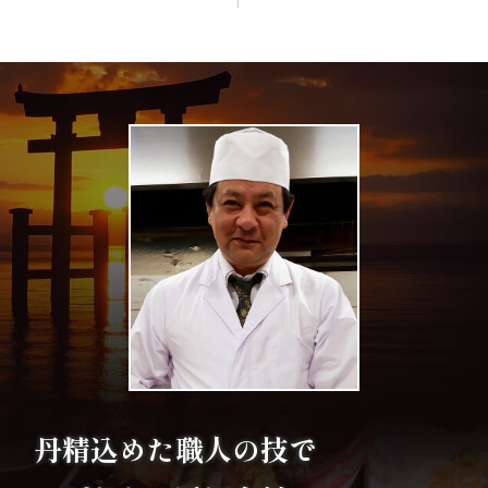
エ
リ
ア
お
座
敷
利
用・
店
丹精込めた職人の技で
舗