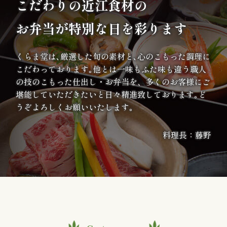
こだわりの
近江食材の
案
お弁当が特別な日を彩ります
内
くらま堂は､厳選した旬の素材と､心のこもった調理に
種
こだわっております｡他とは一味もふた味も違う職人
類
の技のこもった仕出し・お弁当を、多くのお客様にご
堪能していただきたいと日々精進致しております｡ど
か
うぞよろしくお願いいたします｡
ら
料理長：藤野
選
ぶ
幕
の