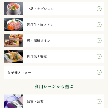
理
一品・オプション
オ
ー
近江牛・肉メイン
ド
鰻・海鮮メイン
ブ
ル
近江米と野菜
寿
お子様メニュー
司
利用シーンから選ぶ
一
品・
法事・法要