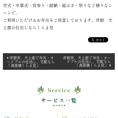
理
学式・卒業式・宮参り・結納・庭はき・祭りなど様々なシ
ーンで、
オ
ご利用いただけるお弁当をご用意しております。彦根 犬
上郡の仕出しならくらま堂
ー
ド
ブ
投
彦根市、犬上郡で弁当・オ
彦根市、犬上郡で弁当・オー
ドブルの仕出し、宅配なら
ードブルの仕出し、宅配なら
稿
ル
「食遊膳くらま堂」
「食遊膳くらま堂」
ナ
く
ビ
ゲ
ら
Service
ー
ま
シ
サービス一覧
ョ
堂
ン