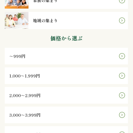
家族の集まり
ン
地域の集まり
鰻・
価格から選ぶ
海
鮮
～999円
メ
1,000～1,999円
イ
ン
2,000～2,999円
近
3,000～3,999円
江
米