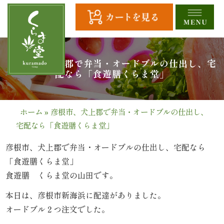
コ
ン
テ
ン
ツ
HOME
彦根市、犬上郡で弁当・オードブルの仕出し、宅
へ
配なら「食遊膳くらま堂」
ス
全
キ
商
ッ
ホーム
»
彦根市、犬上郡で弁当・オードブルの仕出し、
プ
宅配なら「食遊膳くらま堂」
品
一
彦根市、犬上郡で弁当・オードブルの仕出し、宅配なら
「食遊膳くらま堂」
覧
食遊膳 くらま堂の山田です。
幕
本日は、彦根市新海浜に配達がありました。
オードブル２つ注文でした。
の