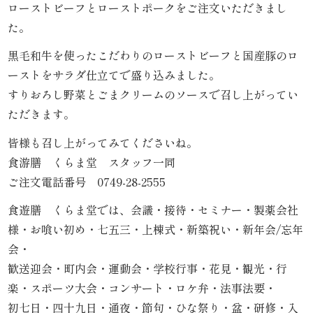
ローストビーフとローストポークをご注文いただきまし
内
た。
弁
黒毛和牛を使ったこだわりのローストビーフと国産豚のロ
ーストをサラダ仕立てで盛り込みました。
当
すりおろし野菜とごまクリームのソースで召し上がってい
折
ただきます。
詰
皆様も召し上がってみてくださいね。
食游膳 くらま堂 スタッフ一同
弁
ご注文電話番号 0749-28-2555
当
食遊膳 くらま堂では、会議・接待・セミナー・製薬会社
様・お喰い初め・七五三・上棟式・新築祝い・新年会/忘年
会
会・
席
歓送迎会・町内会・運動会・学校行事・花見・観光・行
楽・スポーツ大会・コンサート・ロケ弁・法事法要・
料
初七日・四十九日・通夜・節句・ひな祭り・盆・研修・入