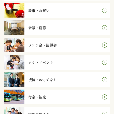
オ
慶事・お祝い
プ
シ
会議・研修
ョ
ランチ会・慰労会
ン
近
ロケ・イベント
江
接待・おもてなし
牛・
肉
行楽・観光
メ
イ