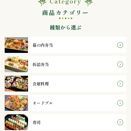
Category
内
商品カテゴリー
弁
種類から選ぶ
当
折
幕の内弁当
詰
折詰弁当
弁
当
会席料理
会
オードブル
席
料
寿司