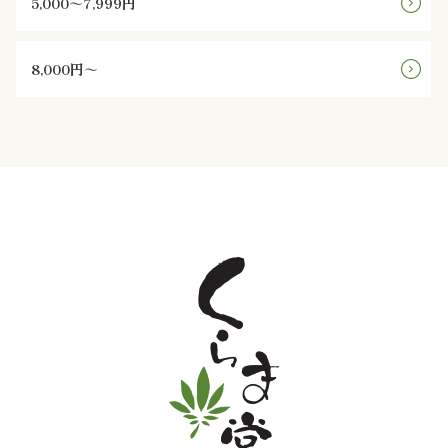
5,000～7,999円
と
8,000円～
野
菜
お
子
様
メ
ニ
ュ
ー