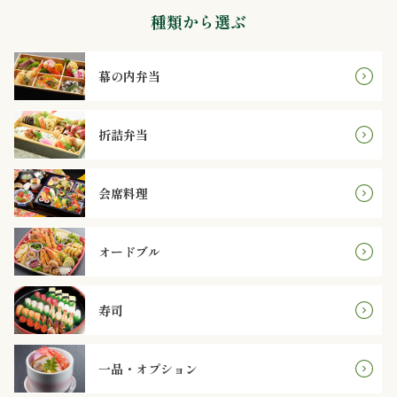
内
種類から選ぶ
弁
幕の内弁当
当
折
折詰弁当
詰
会席料理
弁
当
オードブル
会
寿司
席
料
一品・オプション