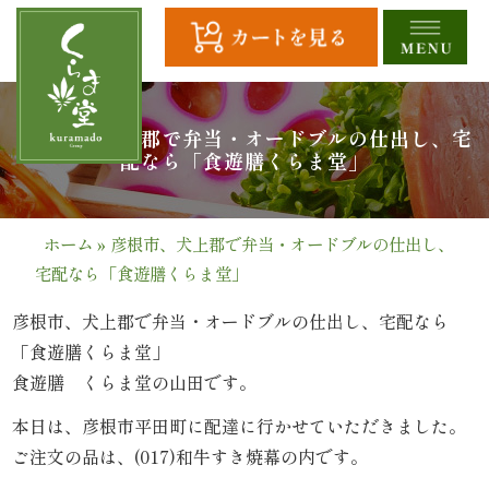
コ
ン
テ
ン
ツ
HOME
彦根市、犬上郡で弁当・オードブルの仕出し、宅
へ
配なら「食遊膳くらま堂」
ス
全
キ
商
ッ
ホーム
»
彦根市、犬上郡で弁当・オードブルの仕出し、
プ
宅配なら「食遊膳くらま堂」
品
一
彦根市、犬上郡で弁当・オードブルの仕出し、宅配なら
「食遊膳くらま堂」
覧
食遊膳 くらま堂の山田です。
幕
本日は、彦根市平田町に配達に行かせていただきました。
ご注文の品は、(017)和牛すき焼幕の内です。
の