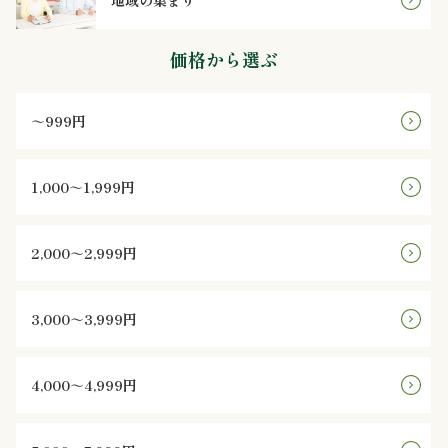
地域の集まり
ン
価格から選ぶ
鰻・
～999円
海
鮮
1,000～1,999円
メ
2,000～2,999円
イ
ン
3,000～3,999円
近
4,000～4,999円
江
米