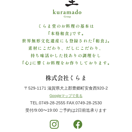
ご
利
くらま堂のお料理の基本は
用
｢本格和食｣です｡
世界無形文化遺産にも登録された｢和食｣｡
シ
素材にこだわり、だしにこだわり、
持ち味活かした技ありの調理をし
ー
｢心｣に響くお料理をお作りしております｡
ン
株式会社くらま
か
〒529-1171 滋賀県犬上郡豊郷町安食西920-2
ら
Googleマップで見る
TEL.0749-28-2555 FAX.0749-28-2530
選
受付/9:00〜19:00 ご予約は2日前迄承ります
ぶ