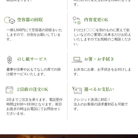
の
す。
こ
空容器の回収
内容変更OK
だ
一律1,500円にて空容器の回収をいた
1つだけ〇〇〇を別のものに変えて欲
しますので、分別をお願いしていま
しいなどのご要望に出来るだけお応え
す。
いたしますのでお気軽のご相談くださ
わ
い。
り
のし紙サービス
お箸・お手拭き
慶事や法事やおもてなしの席での掛
お弁当にお箸、お手拭きをお付けしま
注
け紙サービスいたします。
す。
文
2日前の注文OK
選べるお支払い
方
2日までご注文を承ります。電話受付
クレジット決済に対応！
時間は9:00〜19:00となります。前日
法人のお客様の請求書対応も可能で
法・
お急ぎの時はお電話にてお問合せく
す。
ださいませ。
配
達