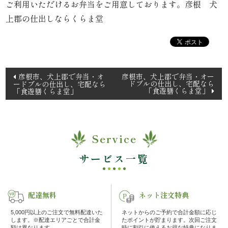
ご利用いただけるお弁当をご用意しております。彦根 犬
理
上郡の仕出しならくらま堂
オ
ー
投
彦根市、犬上郡で弁当・オ
彦根市、犬上郡で弁当・オー
ド
ドブルの仕出し、宅配なら
ードブルの仕出し、宅配なら
稿
「食遊膳くらま堂」
「食遊膳くらま堂」
ナ
ブ
ビ
ル
ゲ
Service
ー
く
シ
サービス一覧
ら
ョ
ン
ま
配達無料
ネット注文特典
堂
5,000円以上のご注文で無料配達いた
ネットからのご予約で合計金額に応じ
します。※配達エリアごとで合計金
たポイントが貯まります。次回ご注文
額は異なります。
時に割引に使えるお得な特典になりま