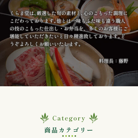
案
くらま堂は､厳選した旬の素材と､心のこもった調理に
内
こだわっております｡他とは一味もふた味も違う職人
の技のこもった仕出し・お弁当を、多くのお客様にご
種
堪能していただきたいと日々精進致しております｡ど
うぞよろしくお願いいたします｡
類
料理長：藤野
か
ら
選
ぶ
幕
Category
商品カテゴリー
の