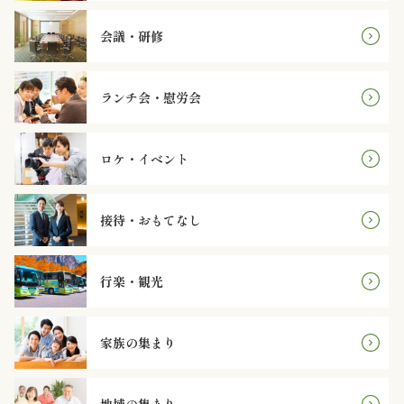
オ
会議・研修
プ
シ
ランチ会・慰労会
ョ
ロケ・イベント
ン
近
接待・おもてなし
江
行楽・観光
牛・
肉
家族の集まり
メ
イ