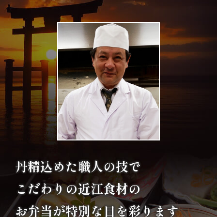
エ
リ
ア
お
座
敷
利
丹精込めた職人の技で
用・
こだわりの
近江食材の
店
舗
お弁当が特別な日を彩ります