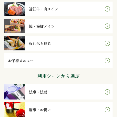
理
近江牛・肉メイン
オ
鰻・海鮮メイン
ー
ド
近江米と野菜
ブ
ル
お子様メニュー
寿
利用シーンから選ぶ
司
法事・法要
一
品・
慶事・お祝い