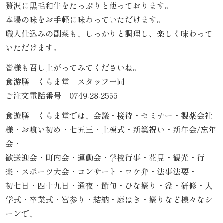
贅沢に黒毛和牛をたっぷりと使っております。
内
本場の味をお手軽に味わっていただけます。
弁
職人仕込みの副菜も、しっかりと調理し、楽しく味わって
いただけます。
当
皆様も召し上がってみてくださいね。
折
食游膳 くらま堂 スタッフ一同
ご注文電話番号 0749-28-2555
詰
食遊膳 くらま堂では、会議・接待・セミナー・製薬会社
弁
様・お喰い初め・七五三・上棟式・新築祝い・新年会/忘年
当
会・
歓送迎会・町内会・運動会・学校行事・花見・観光・行
会
楽・スポーツ大会・コンサート・ロケ弁・法事法要・
初七日・四十九日・通夜・節句・ひな祭り・盆・研修・入
席
学式・卒業式・宮参り・結納・庭はき・祭りなど様々なシ
料
ーンで、