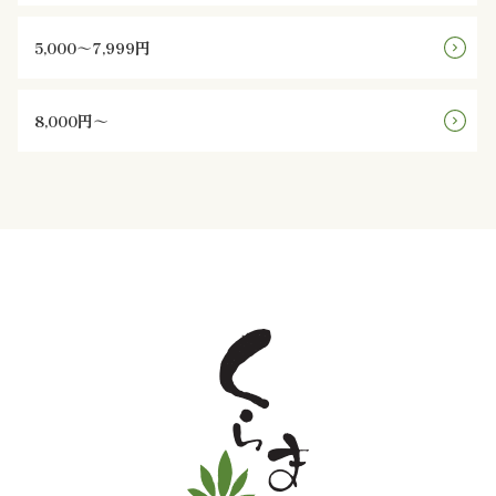
と
5,000～7,999円
野
8,000円～
菜
お
子
様
メ
ニ
ュ
ー