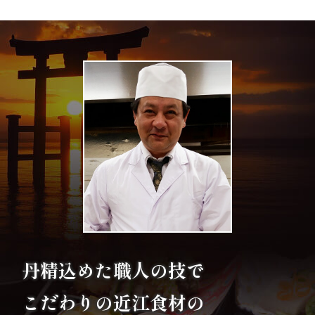
エ
リ
ア
お
座
敷
利
用・
丹精込めた職人の技で
店
こだわりの
近江食材の
舗