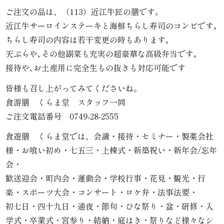
ご注文の品は、（113）近江牛匠の膳です。
内
近江牛サーロインステーキと海鮮ちらし寿司のコンビです｡
弁
ちらし寿司の内容は若干変更の時もあります｡
天ぷらや､その他副菜も充実の超豪華な高級弁当です｡
当
接待や､お土産用に完全生もの抜きも対応可能です
折
皆様も召し上がってみてくださいね。
詰
食游膳 くらま堂 スタッフ一同
ご注文電話番号 0749-28-2555
弁
食遊膳 くらま堂では、会議・接待・セミナー・製薬会社
当
様・お喰い初め・七五三・上棟式・新築祝い・新年会/忘年
会・
会
歓送迎会・町内会・運動会・学校行事・花見・観光・行
席
楽・スポーツ大会・コンサート・ロケ弁・法事法要・
初七日・四十九日・通夜・節句・ひな祭り・盆・研修・入
料
学式・卒業式・宮参り・結納・庭はき・祭りなど様々なシ