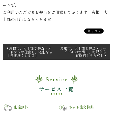
理
ーンで、
ご利用いただけるお弁当をご用意しております。彦根 犬
オ
上郡の仕出しならくらま堂
ー
ド
投
彦根市、犬上郡で弁当・オ
彦根市、犬上郡で弁当・オー
ブ
ドブルの仕出し、宅配なら
ードブルの仕出し、宅配なら
稿
「食遊膳くらま堂」
「食遊膳くらま堂」
ナ
ル
ビ
く
ゲ
Service
ー
ら
シ
サービス一覧
ま
ョ
ン
堂
配達無料
ネット注文特典