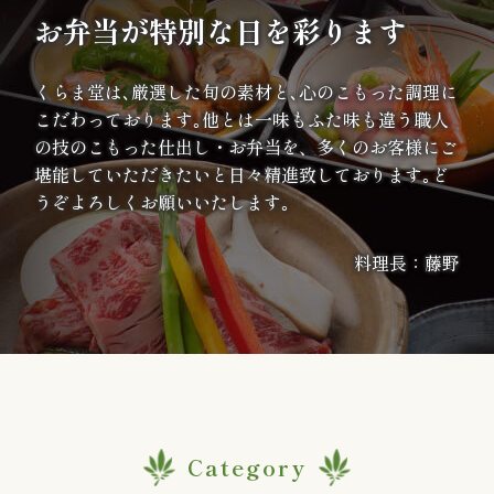
案
お弁当が特別な日を彩ります
内
くらま堂は､厳選した旬の素材と､心のこもった調理に
こだわっております｡他とは一味もふた味も違う職人
種
の技のこもった仕出し・お弁当を、多くのお客様にご
堪能していただきたいと日々精進致しております｡ど
類
うぞよろしくお願いいたします｡
か
料理長：藤野
ら
選
ぶ
幕
Category
の