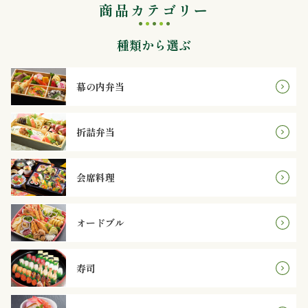
商品カテゴリー
内
弁
種類から選ぶ
当
幕の内弁当
折
詰
折詰弁当
弁
会席料理
当
オードブル
会
席
寿司
料