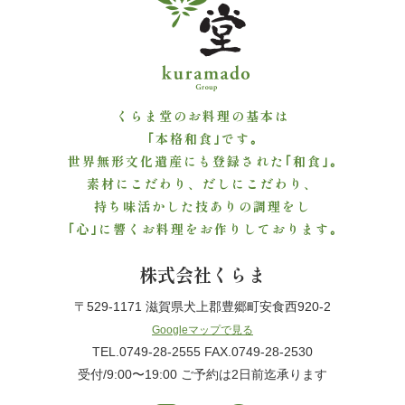
ご
利
用
くらま堂のお料理の基本は
シ
｢本格和食｣です｡
世界無形文化遺産にも登録された｢和食｣｡
ー
素材にこだわり、だしにこだわり、
持ち味活かした技ありの調理をし
ン
｢心｣に響くお料理をお作りしております｡
か
株式会社くらま
ら
〒529-1171 滋賀県犬上郡豊郷町安食西920-2
選
Googleマップで見る
TEL.0749-28-2555 FAX.0749-28-2530
ぶ
受付/9:00〜19:00 ご予約は2日前迄承ります