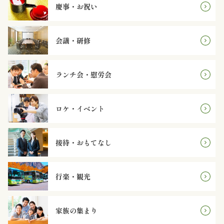
オ
慶事・お祝い
プ
会議・研修
シ
ョ
ランチ会・慰労会
ン
ロケ・イベント
近
江
接待・おもてなし
牛・
行楽・観光
肉
メ
家族の集まり
イ