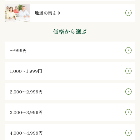
ン
地域の集まり
鰻・
価格から選ぶ
海
～999円
鮮
メ
1,000～1,999円
イ
2,000～2,999円
ン
近
3,000～3,999円
江
4,000～4,999円
米