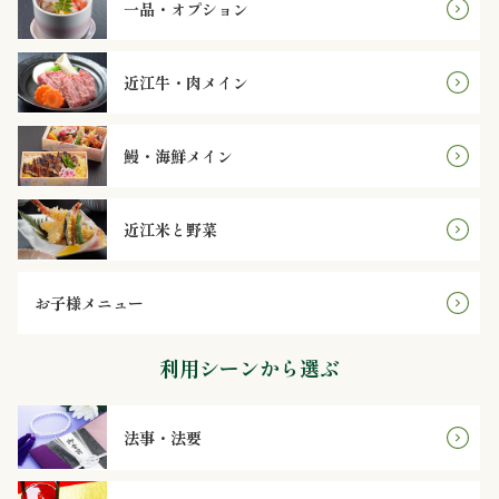
理
一品・オプション
オ
近江牛・肉メイン
ー
鰻・海鮮メイン
ド
ブ
近江米と野菜
ル
お子様メニュー
寿
司
利用シーンから選ぶ
一
法事・法要
品・