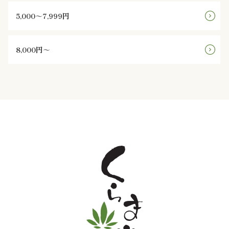
5,000～7,999円
と
野
8,000円～
菜
お
子
様
メ
ニ
ュ
ー