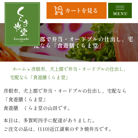
コ
ン
テ
ン
ツ
HOME
彦根市、犬上郡で弁当・オードブルの仕出し、宅
へ
配なら「食遊膳くらま堂」
ス
全
キ
商
ッ
ホーム
»
彦根市、犬上郡で弁当・オードブルの仕出し、
プ
宅配なら「食遊膳くらま堂」
品
一
彦根市、犬上郡で弁当・オードブルの仕出し、宅配なら
「食遊膳くらま堂」
覧
食遊膳 くらま堂の山田です。
幕
本日は、多賀町四手に配達がありました。
ご注文の品は、(110)近江湖東のすき焼弁当です。
の