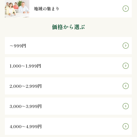
地域の集まり
ン
価格から選ぶ
鰻・
海
～999円
鮮
1,000～1,999円
メ
イ
2,000～2,999円
ン
3,000～3,999円
近
江
4,000～4,999円
米