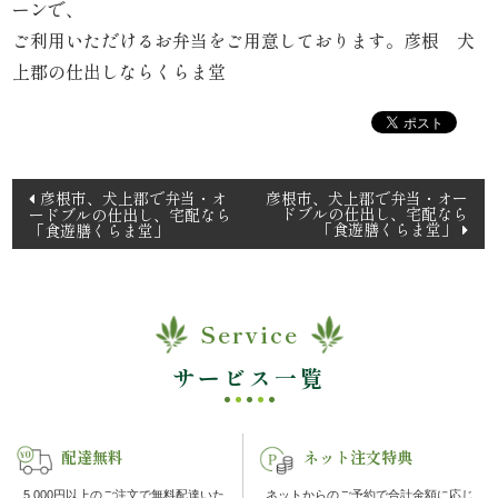
ーンで、
理
ご利用いただけるお弁当をご用意しております。彦根 犬
上郡の仕出しならくらま堂
オ
ー
ド
投
彦根市、犬上郡で弁当・オ
彦根市、犬上郡で弁当・オー
ドブルの仕出し、宅配なら
ードブルの仕出し、宅配なら
稿
ブ
「食遊膳くらま堂」
「食遊膳くらま堂」
ナ
ル
ビ
ゲ
く
Service
ー
ら
シ
サービス一覧
ョ
ま
ン
配達無料
ネット注文特典
堂
5,000円以上のご注文で無料配達いた
ネットからのご予約で合計金額に応じ