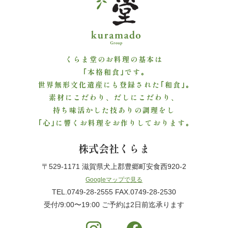
ご
利
用
くらま堂のお料理の基本は
｢本格和食｣です｡
シ
世界無形文化遺産にも登録された｢和食｣｡
素材にこだわり、だしにこだわり、
ー
持ち味活かした技ありの調理をし
ン
｢心｣に響くお料理をお作りしております｡
か
株式会社くらま
ら
〒529-1171 滋賀県犬上郡豊郷町安食西920-2
Googleマップで見る
選
TEL.0749-28-2555 FAX.0749-28-2530
受付/9:00〜19:00 ご予約は2日前迄承ります
ぶ