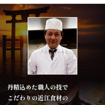
エ
リ
ア
お
座
敷
利
用・
丹精込めた職人の技で
店
こだわりの
近江食材の
舗