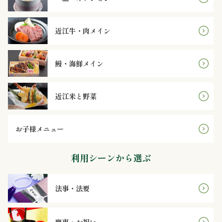
理
オ
近江牛・肉メイン
ー
鰻・海鮮メイン
ド
ブ
近江米と野菜
ル
お子様メニュー
寿
利用シーンから選ぶ
司
一
法事・法要
品・