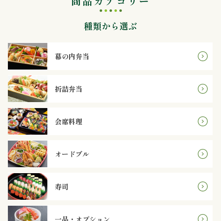
商品カテゴリー
内
種類から選ぶ
弁
当
幕の内弁当
折
折詰弁当
詰
弁
会席料理
当
オードブル
会
席
寿司
料
一品・オプション