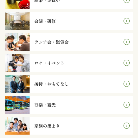
慶事・お祝い
オ
プ
会議・研修
シ
ランチ会・慰労会
ョ
ン
ロケ・イベント
近
接待・おもてなし
江
牛・
行楽・観光
肉
メ
家族の集まり
イ