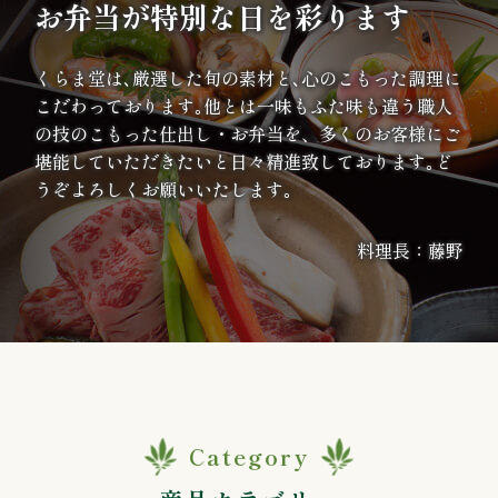
お弁当が特別な日を彩ります
案
内
くらま堂は､厳選した旬の素材と､心のこもった調理に
こだわっております｡他とは一味もふた味も違う職人
種
の技のこもった仕出し・お弁当を、多くのお客様にご
堪能していただきたいと日々精進致しております｡ど
類
うぞよろしくお願いいたします｡
か
料理長：藤野
ら
選
ぶ
幕
Category
の