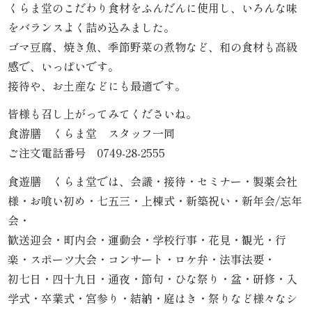
くらま堂のこだわり食材をふんだんに使用し、いろんな味
内
をバランスよく詰め込みました。
弁
ゴマ豆腐、焼き魚、季節野菜の煮物など、和の食材も高級
感で、いっぱいです。
当
接待や、お土産などにも最適です。
折
皆様も召し上がってみてくださいね。
食游膳 くらま堂 スタッフ一同
詰
ご注文電話番号 0749-28-2555
弁
食遊膳 くらま堂では、会議・接待・セミナー・製薬会社
当
様・お喰い初め・七五三・上棟式・新築祝い・新年会/忘年
会・
会
歓送迎会・町内会・運動会・学校行事・花見・観光・行
楽・スポーツ大会・コンサート・ロケ弁・法事法要・
席
初七日・四十九日・通夜・節句・ひな祭り・盆・研修・入
料
学式・卒業式・宮参り・結納・庭はき・祭りなど様々なシ