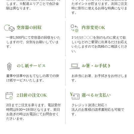
の
します。※配達エリアごとで合計金
たポイントが貯まります。次回ご注文
額は異なります。
時に割引に使えるお得な特典になりま
す。
こ
空容器の回収
内容変更OK
だ
一律1,500円にて空容器の回収をいた
1つだけ〇〇〇を別のものに変えて欲
わ
しますので、分別をお願いしていま
しいなどのご要望に出来るだけお応え
す。
いたしますのでお気軽のご相談くださ
い。
り
のし紙サービス
お箸・お手拭き
注
慶事や法事やおもてなしの席での掛
お弁当にお箸、お手拭きをお付けしま
け紙サービスいたします。
す。
文
方
2日前の注文OK
選べるお支払い
2日までご注文を承ります。電話受付
クレジット決済に対応！
法・
時間は9:00〜19:00となります。前日
法人のお客様の請求書対応も可能で
お急ぎの時はお電話にてお問合せく
す。
配
ださいませ。
達