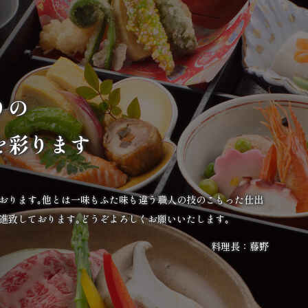
りの
を彩ります
ております｡他とは一味もふた味も違う職人の技のこもった仕出
進致しております｡どうぞよろしくお願いいたします｡
料理長：藤野