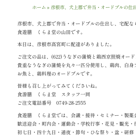
ホーム
»
彦根市、犬上郡で弁当・オードブルの仕
彦根市、犬上郡で弁当・オードブルの仕出し、宅配な
食遊膳 くらま堂の山田です。
本日は、彦根市高宮町に配達がありました。
ご注文の品は、(622)うなぎの蒲焼と鶏西京照焼オー
貴重なうなぎの蒲焼を丸々一匹分使用し、鶏肉、白身
お魚と、鶏料理のオードブルです。
皆様も召し上がってみてくださいね。
食游膳 くらま堂 スタッフ一同
ご注文電話番号 0749-28-2555
食遊膳 くらま堂では、会議・接待・セミナー・製薬
歓送迎会・町内会・運動会・学校行事・花見・観光・
初七日・四十九日・通夜・節句・ひな祭り・盆・研修