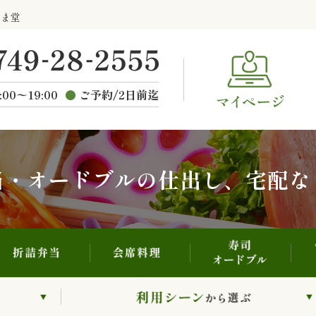
寿司・オードブル
折詰弁当
会席料理
らま堂
ご
種類から選ぶ
:00〜19:00
ご予約/2日前迄
当・オードブルの仕出し、宅配な