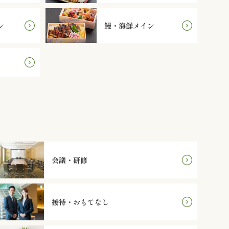
ン
鰻・海鮮メイン
会議・研修
接待・おもてなし