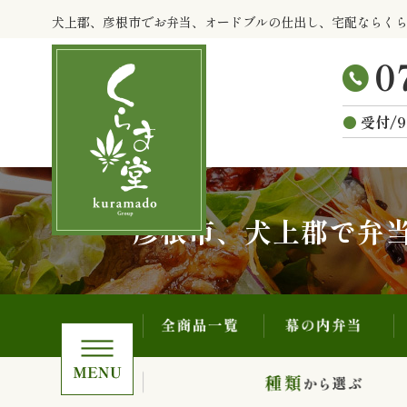
全商品一覧
幕の内弁当
コ
犬上郡、彦根市でお弁当、オードブルの仕出し、宅配ならく
ン
テ
ン
ツ
受付/9
へ
ス
キ
ッ
プ
彦根市、犬上郡で弁