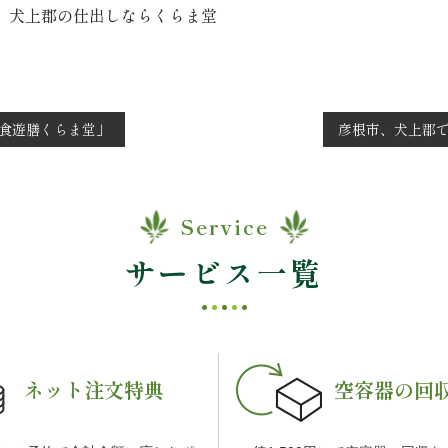
 犬上郡の仕出しならくらま堂
食遊膳くらま堂」
彦根市、犬上郡
Service
サービス一覧
ネット注文特典
空容器の回