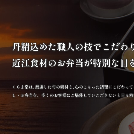
丹精込めた職人の技で
こだわ
近江食材の
お弁当が特別な日
くらま堂は､厳選した旬の素材と､心のこもった調理にこだわっ
し・お弁当を、多くのお客様にご堪能していただきたいと日々精