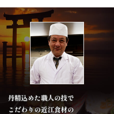
エ
リ
ア
お
座
敷
利
用・
丹精込めた職人の技で
店
こだわりの
近江食材の
舗