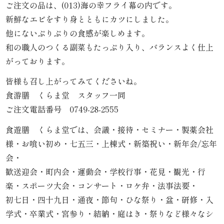
ご注文の品は、(013)海の幸フライ幕の内です。
内
新鮮なエビをすり身とともにカツにしました。
他にないぷりぷりの食感が楽しめます。
弁
和の職人のつくる副菜もたっぷり入り、バランスよく仕上
当
がっております。
折
皆様も召し上がってみてくださいね。
食游膳 くらま堂 スタッフ一同
詰
ご注文電話番号 0749-28-2555
弁
食遊膳 くらま堂では、会議・接待・セミナー・製薬会社
様・お喰い初め・七五三・上棟式・新築祝い・新年会/忘年
当
会・
会
歓送迎会・町内会・運動会・学校行事・花見・観光・行
楽・スポーツ大会・コンサート・ロケ弁・法事法要・
席
初七日・四十九日・通夜・節句・ひな祭り・盆・研修・入
料
学式・卒業式・宮参り・結納・庭はき・祭りなど様々なシ