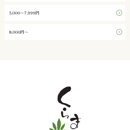
と
5,000～7,999円
野
8,000円～
菜
お
子
様
メ
ニ
ュ
ー