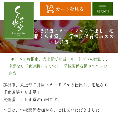
コ
ン
テ
ン
ツ
HOME
彦根市、犬上郡で弁当・オードブルの仕出し、宅
配なら「食遊膳くらま堂」 学校関係者様おスス
へ
メお弁当
ス
全
キ
商
ッ
ホーム
»
彦根市、犬上郡で弁当・オードブルの仕出し、
プ
宅配なら「食遊膳くらま堂」 学校関係者様おススメお
品
弁当
一
彦根市、犬上郡で弁当・オードブルの仕出し、宅配なら
覧
「食遊膳くらま堂」
食遊膳 くらま堂の山田です。
幕
本日は、学校関係者様から、ご注文いただきました。
の