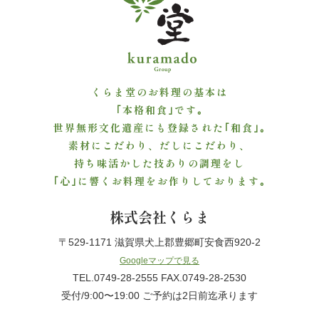
ご
利
用
くらま堂のお料理の基本は
シ
｢本格和食｣です｡
世界無形文化遺産にも登録された｢和食｣｡
ー
素材にこだわり、だしにこだわり、
持ち味活かした技ありの調理をし
ン
｢心｣に響くお料理をお作りしております｡
か
株式会社くらま
ら
〒529-1171 滋賀県犬上郡豊郷町安食西920-2
選
Googleマップで見る
TEL.0749-28-2555 FAX.0749-28-2530
ぶ
受付/9:00〜19:00 ご予約は2日前迄承ります