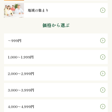
ン
地域の集まり
鰻・
価格から選ぶ
海
～999円
鮮
メ
1,000～1,999円
イ
2,000～2,999円
ン
近
3,000～3,999円
江
4,000～4,999円
米