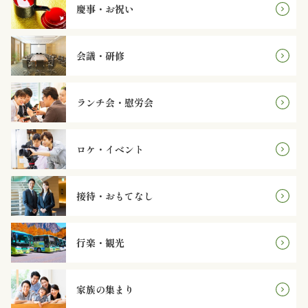
オ
慶事・お祝い
プ
会議・研修
シ
ョ
ランチ会・慰労会
ン
ロケ・イベント
近
江
接待・おもてなし
牛・
行楽・観光
肉
メ
家族の集まり
イ