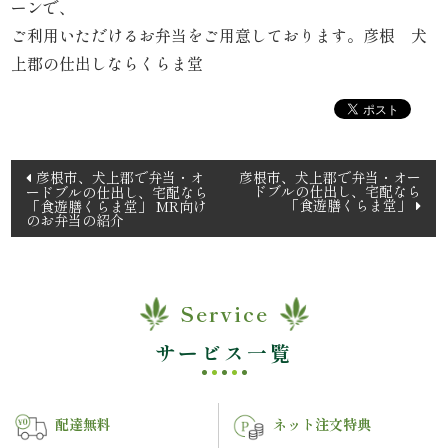
ーンで、
理
ご利用いただけるお弁当をご用意しております。彦根 犬
上郡の仕出しならくらま堂
オ
ー
ド
投
彦根市、犬上郡で弁当・オ
彦根市、犬上郡で弁当・オー
ドブルの仕出し、宅配なら
ードブルの仕出し、宅配なら
稿
ブ
「食遊膳くらま堂」
「食遊膳くらま堂」 MR向け
のお弁当の紹介
ナ
ル
ビ
ゲ
く
ー
Service
ら
シ
サービス一覧
ョ
ま
ン
堂
配達無料
ネット注文特典