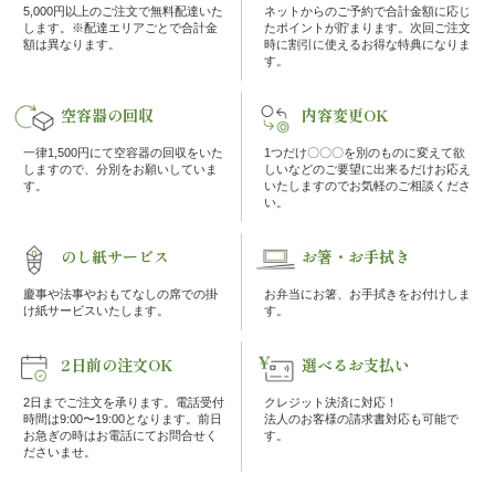
の
5,000円以上のご注文で無料配達いた
ネットからのご予約で合計金額に応じ
します。※配達エリアごとで合計金
たポイントが貯まります。次回ご注文
額は異なります。
時に割引に使えるお得な特典になりま
こ
す。
だ
空容器の回収
内容変更OK
わ
一律1,500円にて空容器の回収をいた
1つだけ〇〇〇を別のものに変えて欲
しますので、分別をお願いしていま
しいなどのご要望に出来るだけお応え
す。
いたしますのでお気軽のご相談くださ
り
い。
注
のし紙サービス
お箸・お手拭き
慶事や法事やおもてなしの席での掛
お弁当にお箸、お手拭きをお付けしま
文
け紙サービスいたします。
す。
方
2日前の注文OK
選べるお支払い
法・
2日までご注文を承ります。電話受付
クレジット決済に対応！
時間は9:00〜19:00となります。前日
法人のお客様の請求書対応も可能で
お急ぎの時はお電話にてお問合せく
す。
配
ださいませ。
達