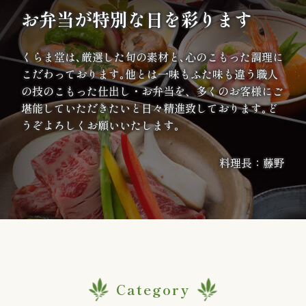
案
お弁当が特別な日を彩ります
内
くらま堂は､厳選した旬の素材と､心のこもった調理に
こだわっております｡他とは一味もふた味も違う職人
種
の技のこもった仕出し・お弁当を、多くのお客様にご
類
堪能していただきたいと日々精進致しております｡ど
うぞよろしくお願いいたします｡
か
料理長：藤野
ら
選
ぶ
幕
の
Category