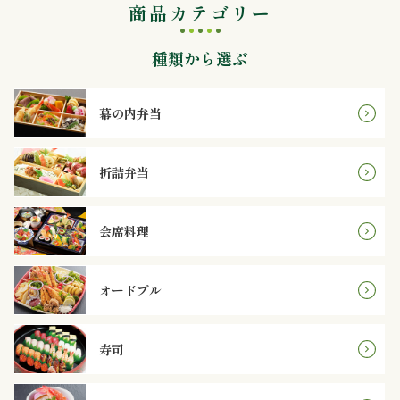
商品カテゴリー
内
弁
種類から選ぶ
当
幕の内弁当
折
詰
折詰弁当
弁
会席料理
当
オードブル
会
席
寿司
料