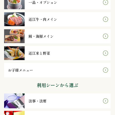
理
一品・オプション
オ
近江牛・肉メイン
ー
鰻・海鮮メイン
ド
ブ
近江米と野菜
ル
お子様メニュー
寿
司
利用シーンから選ぶ
一
法事・法要
品・