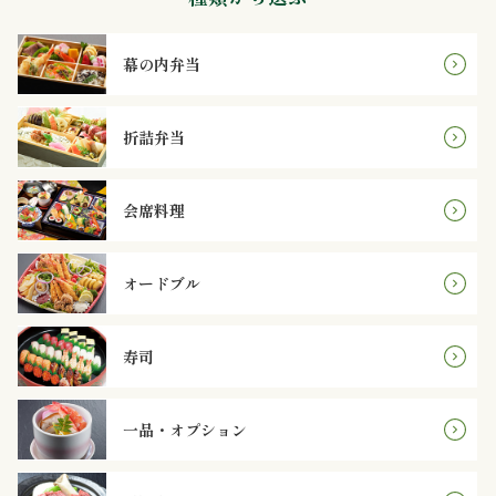
内
弁
幕の内弁当
当
折詰弁当
折
会席料理
詰
弁
オードブル
当
寿司
会
席
一品・オプション
料