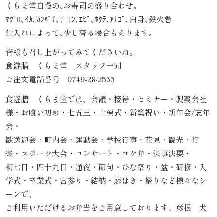
くらま堂自慢の､お寿司の盛り合わせ｡
内
ﾏｸﾞﾛ､ｲｶ､ｶﾝﾊﾟﾁ､ｻｰﾓﾝ､ｴﾋﾞ､ﾎﾀﾃ､ｱﾅｺﾞ､白身､鉄火巻
弁
仕入れによって､少し替る場合もあります｡
皆様も召し上がってみてくださいね。
当
食游膳 くらま堂 スタッフ一同
折
ご注文電話番号 0749-28-2555
詰
食遊膳 くらま堂では、会議・接待・セミナー・製薬会社
様・お喰い初め・七五三・上棟式・新築祝い・新年会/忘年
弁
会・
当
歓送迎会・町内会・運動会・学校行事・花見・観光・行
楽・スポーツ大会・コンサート・ロケ弁・法事法要・
会
初七日・四十九日・通夜・節句・ひな祭り・盆・研修・入
学式・卒業式・宮参り・結納・庭はき・祭りなど様々なシ
席
ーンで、
料
ご利用いただけるお弁当をご用意しております。彦根 犬