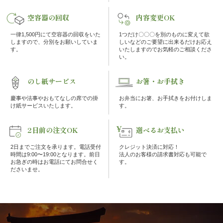
の
空容器の回収
内容変更OK
こ
一律1,500円にて空容器の回収をいた
1つだけ〇〇〇を別のものに変えて欲
しますので、分別をお願いしていま
しいなどのご要望に出来るだけお応え
だ
す。
いたしますのでお気軽のご相談くださ
い。
わ
のし紙サービス
お箸・お手拭き
り
慶事や法事やおもてなしの席での掛
お弁当にお箸、お手拭きをお付けしま
け紙サービスいたします。
す。
注
2日前の注文OK
選べるお支払い
文
2日までご注文を承ります。電話受付
クレジット決済に対応！
時間は9:00〜19:00となります。前日
法人のお客様の請求書対応も可能で
方
お急ぎの時はお電話にてお問合せく
す。
ださいませ。
法・
配
達