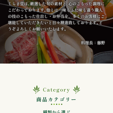
くらま堂は､厳選した旬の素材と､心のこもった調理に
案
こだわっております｡他とは一味もふた味も違う職人
内
の技のこもった仕出し・お弁当を、多くのお客様にご
堪能していただきたいと日々精進致しております｡ど
うぞよろしくお願いいたします｡
種
類
料理長：藤野
か
ら
選
ぶ
Category
幕
商品カテゴリー
の
種類から選ぶ