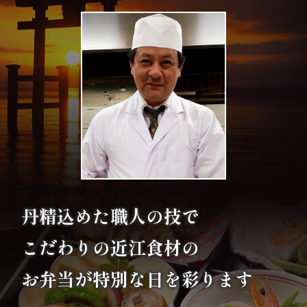
エ
リ
ア
お
座
敷
利
丹精込めた職人の技で
用・
こだわりの
近江食材の
店
お弁当が特別な日を彩ります
舗