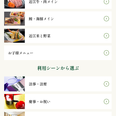
近江牛・肉メイン
理
オ
鰻・海鮮メイン
ー
近江米と野菜
ド
ブ
お子様メニュー
ル
利用シーンから選ぶ
寿
司
法事・法要
一
慶事・お祝い
品・