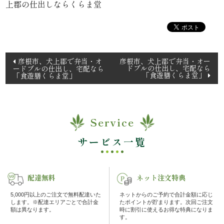
上郡の仕出しならくらま堂
理
オ
投
ー
彦根市、犬上郡で弁当・オ
彦根市、犬上郡で弁当・オー
ドブルの仕出し、宅配なら
ードブルの仕出し、宅配なら
稿
「食遊膳くらま堂」
「食遊膳くらま堂」
ド
ナ
ビ
ブ
ゲ
ル
Service
ー
シ
サービス一覧
く
ョ
ら
ン
配達無料
ネット注文特典
ま
5,000円以上のご注文で無料配達いた
ネットからのご予約で合計金額に応じ
します。※配達エリアごとで合計金
たポイントが貯まります。次回ご注文
堂
額は異なります。
時に割引に使えるお得な特典になりま
す。