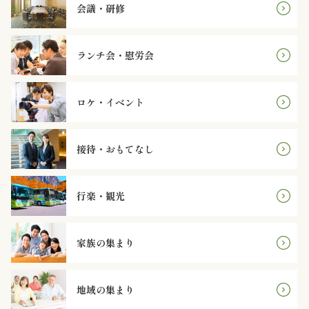
オ
会議・研修
プ
ランチ会・慰労会
シ
ョ
ロケ・イベント
ン
接待・おもてなし
近
江
行楽・観光
牛・
家族の集まり
肉
メ
地域の集まり
イ