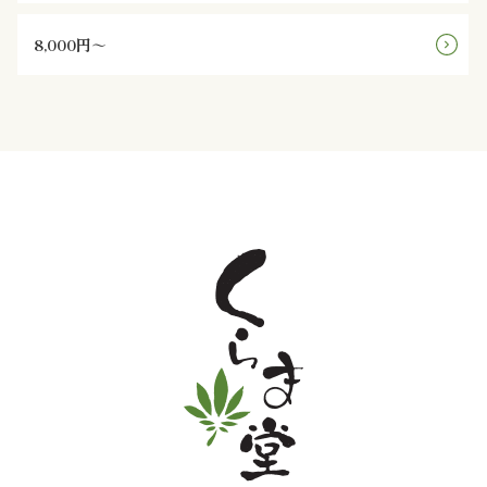
と
8,000円～
野
菜
お
子
様
メ
ニ
ュ
ー