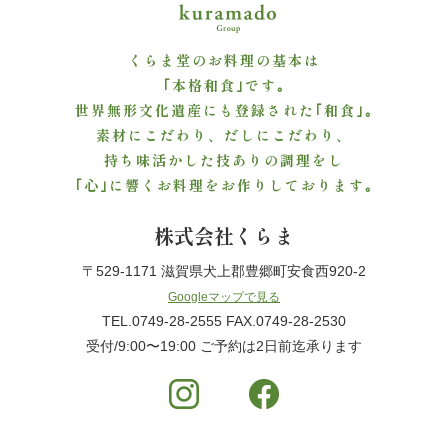
ご
くらま堂のお料理の基本は
利
｢本格和食｣です｡
世界無形文化遺産にも登録された｢和食｣｡
用
素材にこだわり、だしにこだわり、
シ
持ち味活かした技ありの調理をし
｢心｣に響くお料理をお作りしております｡
ー
株式会社くらま
ン
〒529-1171 滋賀県犬上郡豊郷町安食西920-2
か
Googleマップで見る
ら
TEL.0749-28-2555 FAX.0749-28-2530
受付/9:00〜19:00 ご予約は2日前迄承ります
選
ぶ