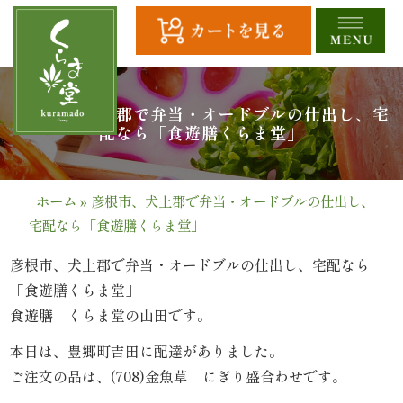
コ
ン
テ
ン
ツ
HOME
彦根市、犬上郡で弁当・オードブルの仕出し、宅
へ
配なら「食遊膳くらま堂」
ス
全
キ
商
ッ
ホーム
»
彦根市、犬上郡で弁当・オードブルの仕出し、
プ
宅配なら「食遊膳くらま堂」
品
一
彦根市、犬上郡で弁当・オードブルの仕出し、宅配なら
「食遊膳くらま堂」
覧
食遊膳 くらま堂の山田です。
幕
本日は、豊郷町吉田に配達がありました。
ご注文の品は、(708)金魚草 にぎり盛合わせです。
の