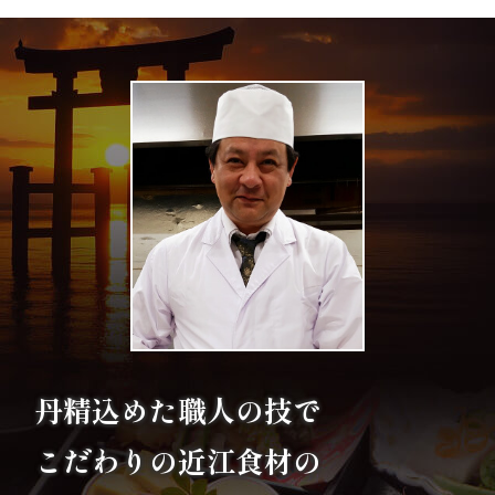
エ
リ
ア
お
座
敷
利
用・
丹精込めた職人の技で
店
こだわりの
近江食材の
舗