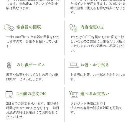
の
します。※配達エリアごとで合計金
たポイントが貯まります。次回ご注文
額は異なります。
時に割引に使えるお得な特典になりま
す。
こ
空容器の回収
内容変更OK
だ
一律1,500円にて空容器の回収をいた
1つだけ〇〇〇を別のものに変えて欲
わ
しますので、分別をお願いしていま
しいなどのご要望に出来るだけお応え
す。
いたしますのでお気軽のご相談くださ
い。
り
のし紙サービス
お箸・お手拭き
注
慶事や法事やおもてなしの席での掛
お弁当にお箸、お手拭きをお付けしま
け紙サービスいたします。
す。
文
方
2日前の注文OK
選べるお支払い
2日までご注文を承ります。電話受付
クレジット決済に対応！
法・
時間は9:00〜19:00となります。前日
法人のお客様の請求書対応も可能で
お急ぎの時はお電話にてお問合せく
す。
配
ださいませ。
達