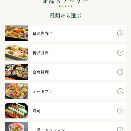
商品カテゴリー
内
種類から選ぶ
弁
当
幕の内弁当
折
折詰弁当
詰
弁
会席料理
当
オードブル
会
席
寿司
料
一品・オプション