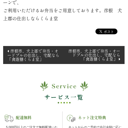
ーンで、
理
ご利用いただけるお弁当をご用意しております。彦根 犬
上郡の仕出しならくらま堂
オ
ー
ド
投
彦根市、犬上郡で弁当・オ
彦根市、犬上郡で弁当・オー
ドブルの仕出し、宅配なら
ードブルの仕出し、宅配なら
稿
ブ
「食遊膳くらま堂」
「食遊膳くらま堂」
ナ
ル
ビ
ゲ
く
Service
ー
ら
シ
サービス一覧
ョ
ま
ン
配達無料
ネット注文特典
堂
5,000円以上のご注文で無料配達いた
ネットからのご予約で合計金額に応じ