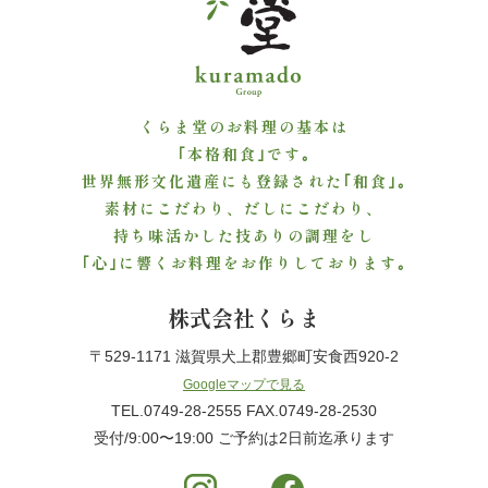
ご
利
用
くらま堂のお料理の基本は
｢本格和食｣です｡
シ
世界無形文化遺産にも登録された｢和食｣｡
素材にこだわり、だしにこだわり、
ー
持ち味活かした技ありの調理をし
ン
｢心｣に響くお料理をお作りしております｡
か
株式会社くらま
ら
〒529-1171 滋賀県犬上郡豊郷町安食西920-2
Googleマップで見る
選
TEL.0749-28-2555 FAX.0749-28-2530
受付/9:00〜19:00 ご予約は2日前迄承ります
ぶ