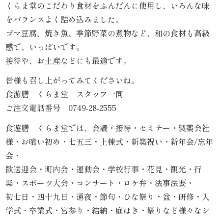
くらま堂のこだわり食材をふんだんに使用し、いろんな味
内
をバランスよく詰め込みました。
弁
ゴマ豆腐、焼き魚、季節野菜の煮物など、和の食材も高級
感で、いっぱいです。
当
接待や、お土産などにも最適です。
折
皆様も召し上がってみてくださいね。
食游膳 くらま堂 スタッフ一同
詰
ご注文電話番号 0749-28-2555
弁
食遊膳 くらま堂では、会議・接待・セミナー・製薬会社
当
様・お喰い初め・七五三・上棟式・新築祝い・新年会/忘年
会・
会
歓送迎会・町内会・運動会・学校行事・花見・観光・行
楽・スポーツ大会・コンサート・ロケ弁・法事法要・
席
初七日・四十九日・通夜・節句・ひな祭り・盆・研修・入
料
学式・卒業式・宮参り・結納・庭はき・祭りなど様々なシ