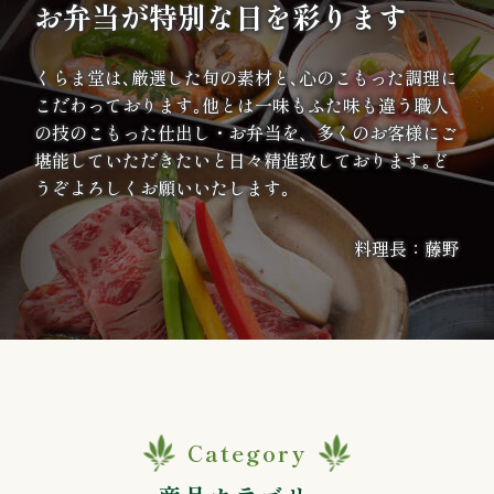
お弁当が特別な日を彩ります
案
内
くらま堂は､厳選した旬の素材と､心のこもった調理に
こだわっております｡他とは一味もふた味も違う職人
種
の技のこもった仕出し・お弁当を、多くのお客様にご
堪能していただきたいと日々精進致しております｡ど
類
うぞよろしくお願いいたします｡
か
料理長：藤野
ら
選
ぶ
幕
Category
の