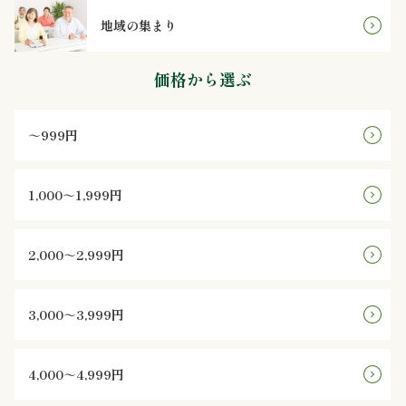
地域の集まり
ン
価格から選ぶ
鰻・
海
～999円
鮮
1,000～1,999円
メ
イ
2,000～2,999円
ン
3,000～3,999円
近
江
4,000～4,999円
米