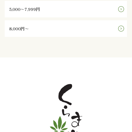
5,000～7,999円
と
野
8,000円～
菜
お
子
様
メ
ニ
ュ
ー