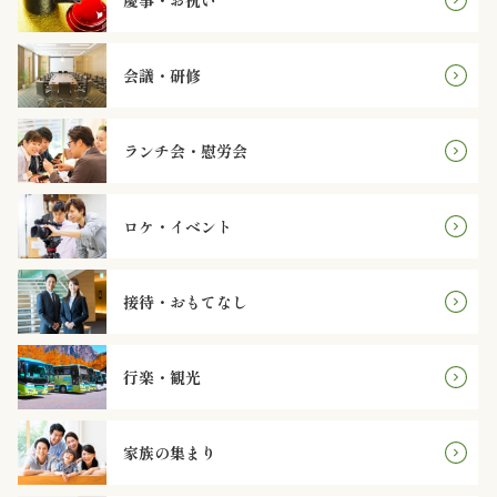
慶事・お祝い
オ
プ
会議・研修
シ
ランチ会・慰労会
ョ
ン
ロケ・イベント
近
接待・おもてなし
江
牛・
行楽・観光
肉
メ
家族の集まり
イ