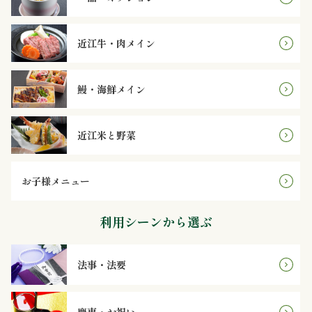
理
オ
近江牛・肉メイン
ー
鰻・海鮮メイン
ド
ブ
近江米と野菜
ル
お子様メニュー
寿
利用シーンから選ぶ
司
一
法事・法要
品・