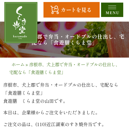
コ
ン
テ
ン
ツ
HOME
彦根市、犬上郡で弁当・オードブルの仕出し、宅
へ
配なら「食遊膳くらま堂」
ス
全
キ
商
ッ
ホーム
»
彦根市、犬上郡で弁当・オードブルの仕出し、
プ
宅配なら「食遊膳くらま堂」
品
一
彦根市、犬上郡で弁当・オードブルの仕出し、宅配なら
「食遊膳くらま堂」
覧
食遊膳 くらま堂の山田です。
幕
本日は、企業様からご注文をいただきました。
の
ご注文の品は、(110)近江湖東のすき焼弁当です。