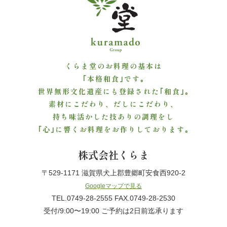
ご
利
用
くらま堂のお料理の基本は
シ
｢本格和食｣です｡
世界無形文化遺産にも登録された｢和食｣｡
ー
素材にこだわり、だしにこだわり、
持ち味活かした技ありの調理をし
ン
｢心｣に響くお料理をお作りしております｡
か
株式会社くらま
ら
〒529-1171 滋賀県犬上郡豊郷町安食西920-2
選
Googleマップで見る
TEL.0749-28-2555 FAX.0749-28-2530
ぶ
受付/9:00〜19:00 ご予約は2日前迄承ります