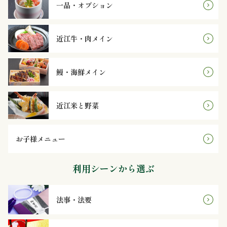
理
一品・オプション
オ
近江牛・肉メイン
ー
鰻・海鮮メイン
ド
ブ
近江米と野菜
ル
お子様メニュー
寿
司
利用シーンから選ぶ
一
法事・法要
品・