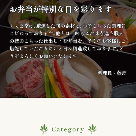
案
お弁当が特別な日を彩ります
内
くらま堂は､厳選した旬の素材と､心のこもった調理に
こだわっております｡他とは一味もふた味も違う職人
種
の技のこもった仕出し・お弁当を、多くのお客様にご
類
堪能していただきたいと日々精進致しております｡ど
うぞよろしくお願いいたします｡
か
料理長：藤野
ら
選
ぶ
幕
の
Category