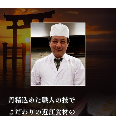
エ
リ
ア
お
座
敷
利
用・
丹精込めた職人の技で
店
こだわりの
近江食材の
舗