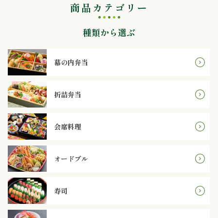
商品カテゴリー
内
弁
種類から選ぶ
当
幕の内弁当
折
詰
折詰弁当
弁
会席料理
当
オードブル
会
席
寿司
料