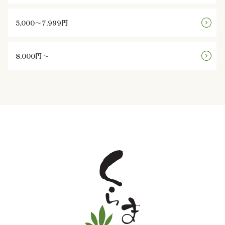
と
5,000～7,999円
野
8,000円～
菜
お
子
様
メ
ニ
ュ
ー