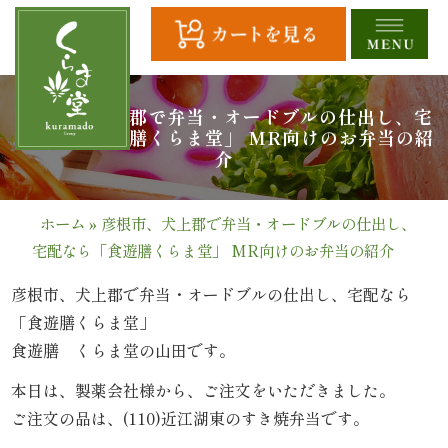
コ
ン
テ
ン
ツ
HOME
彦根市、犬上郡で弁当・オードブルの仕出し、宅
配なら「食遊膳くらま堂」 MR向けのお弁当の紹
へ
介
ス
全
キ
商
ッ
ホーム
»
彦根市、犬上郡で弁当・オードブルの仕出し、
プ
宅配なら「食遊膳くらま堂」 MR向けのお弁当の紹介
品
一
彦根市、犬上郡で弁当・オードブルの仕出し、宅配なら
「食遊膳くらま堂」
覧
食遊膳 くらま堂の山田です。
幕
本日は、製薬会社様から、ご注文をいただきました。
ご注文の品は、(110)近江湖東のすき焼弁当です。
の