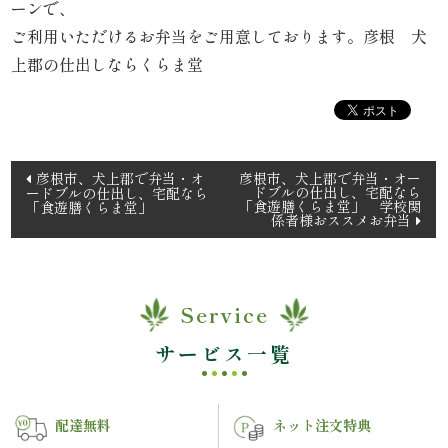
ーンで、
理
ご利用いただけるお弁当をご用意しております。彦根 犬
上郡の仕出しならくらま堂
オ
ー
ド
投
彦根市、犬上郡で弁当・オ
彦根市、犬上郡で弁当・オー
ドブルの仕出し、宅配なら
ードブルの仕出し、宅配なら
稿
ブ
「食遊膳くらま堂」 学校関
「食遊膳くらま堂」
係者様おススメお弁当
ナ
ル
ビ
ゲ
く
ー
Service
ら
シ
サービス一覧
ョ
ま
ン
堂
配達無料
ネット注文特典