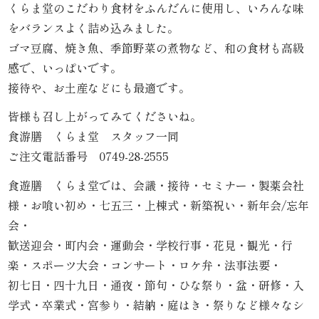
くらま堂のこだわり食材をふんだんに使用し、いろんな味
内
をバランスよく詰め込みました。
弁
ゴマ豆腐、焼き魚、季節野菜の煮物など、和の食材も高級
感で、いっぱいです。
当
接待や、お土産などにも最適です。
折
皆様も召し上がってみてくださいね。
食游膳 くらま堂 スタッフ一同
詰
ご注文電話番号 0749-28-2555
弁
食遊膳 くらま堂では、会議・接待・セミナー・製薬会社
当
様・お喰い初め・七五三・上棟式・新築祝い・新年会/忘年
会・
会
歓送迎会・町内会・運動会・学校行事・花見・観光・行
楽・スポーツ大会・コンサート・ロケ弁・法事法要・
席
初七日・四十九日・通夜・節句・ひな祭り・盆・研修・入
料
学式・卒業式・宮参り・結納・庭はき・祭りなど様々なシ