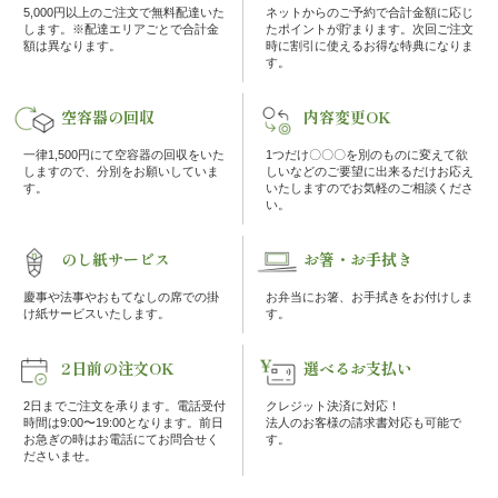
の
5,000円以上のご注文で無料配達いた
ネットからのご予約で合計金額に応じ
します。※配達エリアごとで合計金
たポイントが貯まります。次回ご注文
額は異なります。
時に割引に使えるお得な特典になりま
こ
す。
だ
空容器の回収
内容変更OK
わ
一律1,500円にて空容器の回収をいた
1つだけ〇〇〇を別のものに変えて欲
しますので、分別をお願いしていま
しいなどのご要望に出来るだけお応え
す。
いたしますのでお気軽のご相談くださ
り
い。
注
のし紙サービス
お箸・お手拭き
慶事や法事やおもてなしの席での掛
お弁当にお箸、お手拭きをお付けしま
文
け紙サービスいたします。
す。
方
2日前の注文OK
選べるお支払い
法・
2日までご注文を承ります。電話受付
クレジット決済に対応！
時間は9:00〜19:00となります。前日
法人のお客様の請求書対応も可能で
配
お急ぎの時はお電話にてお問合せく
す。
ださいませ。
達