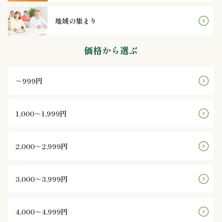
ン
地域の集まり
鰻・
価格から選ぶ
海
～999円
鮮
メ
1,000～1,999円
イ
2,000～2,999円
ン
近
3,000～3,999円
江
4,000～4,999円
米