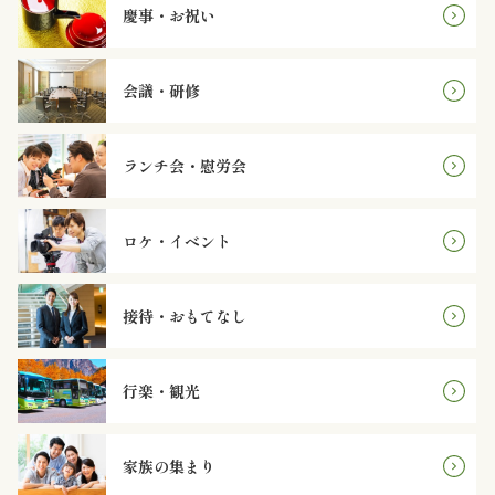
オ
慶事・お祝い
プ
会議・研修
シ
ョ
ランチ会・慰労会
ン
ロケ・イベント
近
江
接待・おもてなし
牛・
行楽・観光
肉
メ
家族の集まり
イ