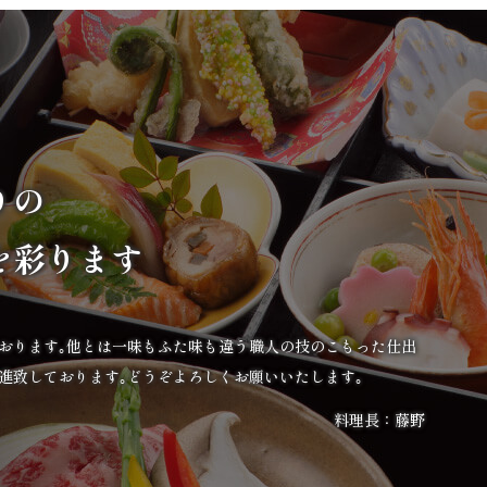
りの
を彩ります
ております｡他とは一味もふた味も違う職人の技のこもった仕出
進致しております｡どうぞよろしくお願いいたします｡
料理長：藤野