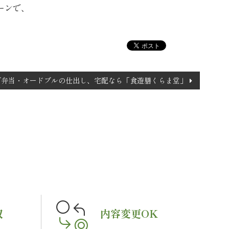
ーンで、
で弁当・オードブルの仕出し、宅配なら「食遊膳くらま堂」
収
内容変更OK