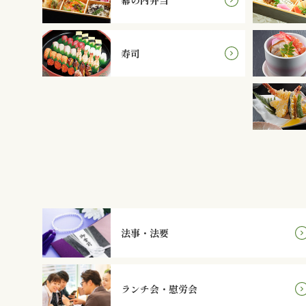
寿司
法事・法要
ランチ会・慰労会