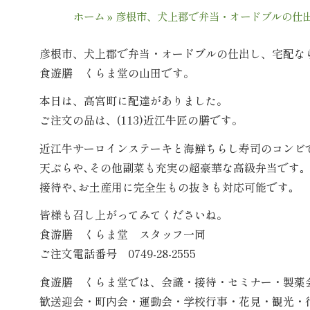
ホーム
»
彦根市、犬上郡で弁当・オードブルの仕
彦根市、犬上郡で弁当・オードブルの仕出し、宅配な
食遊膳 くらま堂の山田です。
本日は、高宮町に配達がありました。
ご注文の品は、(113)近江牛匠の膳です。
近江牛サーロインステーキと海鮮ちらし寿司のコンビ
天ぷらや､その他副菜も充実の超豪華な高級弁当です｡
接待や､お土産用に完全生もの抜きも対応可能です｡
皆様も召し上がってみてくださいね。
食游膳 くらま堂 スタッフ一同
ご注文電話番号 0749-28-2555
食遊膳 くらま堂では、会議・接待・セミナー・製薬
歓送迎会・町内会・運動会・学校行事・花見・観光・