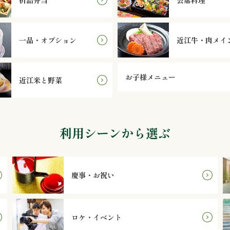
一品・オプション
近江牛・肉メイ
お子様メニュー
近江米と野菜
利用シーンから選ぶ
慶事・お祝い
ロケ・イベント