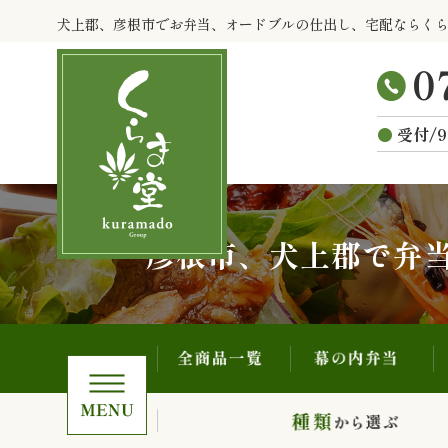
全商品一覧
幕の内弁当
コ
犬上郡、彦根市でお弁当、オードブルの仕出し、宅配ならく
ン
テ
ン
ツ
受付/9
へ
ス
キ
ッ
プ
彦根市、犬上郡で弁