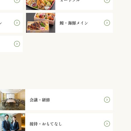
ン
鰻・海鮮メイン
会議・研修
接待・おもてなし