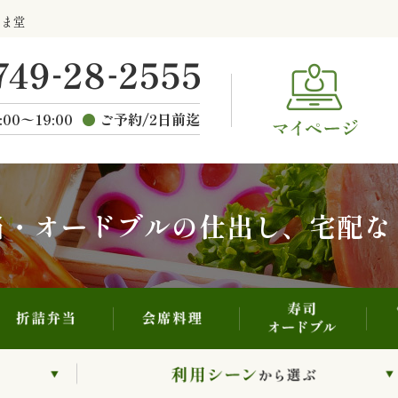
寿司・オードブル
折詰弁当
会席料理
らま堂
ご
種類から選ぶ
:00〜19:00
ご予約/2日前迄
当・オードブルの仕出し、宅配な