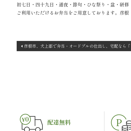
初七日・四十九日・通夜・節句・ひな祭り・盆・研修
ご利用いただけるお弁当をご用意しております。彦根
投
彦根市、犬上郡で弁当・オードブルの仕出し、宅配なら「
稿
ナ
ビ
ゲ
ー
シ
ョ
ン
配達無料