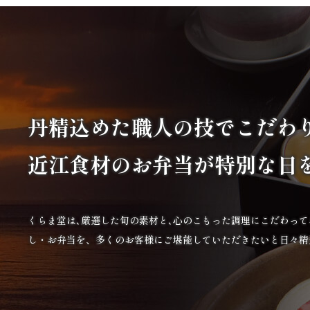
丹精込めた職人の技で
こだわ
近江食材の
お弁当が特別な日
くらま堂は､厳選した旬の素材と､心のこもった調理にこだわっ
し・お弁当を、多くのお客様にご堪能していただきたいと日々精