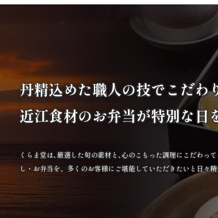
丹精込めた職人の技で
こだわ
近江食材の
お弁当が特別な日
くらま堂は､厳選した旬の素材と､心のこもった調理にこだわっ
し・お弁当を、多くのお客様にご堪能していただきたいと日々精