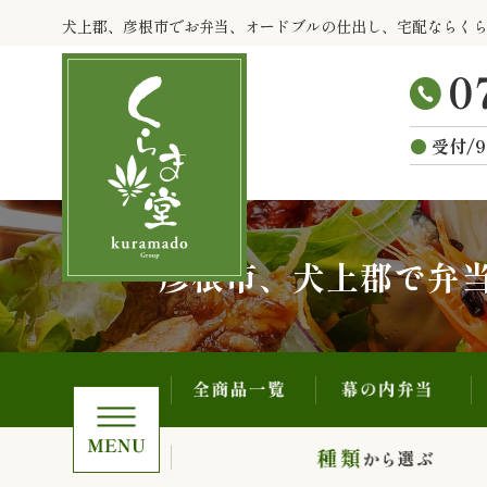
全商品一覧
幕の内弁当
コ
犬上郡、彦根市でお弁当、オードブルの仕出し、宅配ならく
ン
テ
ン
ツ
受付/9
へ
ス
キ
ッ
プ
彦根市、犬上郡で弁