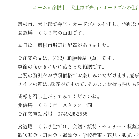
ホーム
»
彦根市、犬上郡で弁当・オードブルの仕
彦根市、犬上郡で弁当・オードブルの仕出し、宅配な
食遊膳 くらま堂の山田です。
本日は、彦根市堀町に配達がありました。
ご注文の品は、(432）箱膳会席（華）です。
季節の旬がきれいに詰まった箱膳です｡
上質の贅沢をお手頃価格でお楽しみいただけます｡慶事
メインの箱は､紙容器ですので､そのままお持ち帰りも
皆様も召し上がってみてくださいね。
食游膳 くらま堂 スタッフ一同
ご注文電話番号 0749-28-2555
食遊膳 くらま堂では、会議・接待・セミナー・製薬
歓送迎会・町内会・運動会・学校行事・花見・観光・