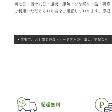
初七日・四十九日・通夜・節句・ひな祭り・盆・研修
ご利用いただけるお弁当をご用意しております。彦根
投
彦根市、犬上郡で弁当・オードブルの仕出し、宅配なら「
稿
ナ
ビ
ゲ
ー
シ
ョ
ン
配達無料