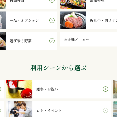
一品・オプション
近江牛・肉メイ
お子様メニュー
近江米と野菜
利用シーンから選ぶ
慶事・お祝い
ロケ・イベント