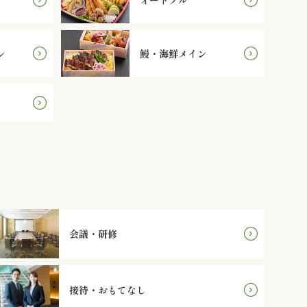
ン
鰻・海鮮メイン
会議・研修
接待・おもてなし