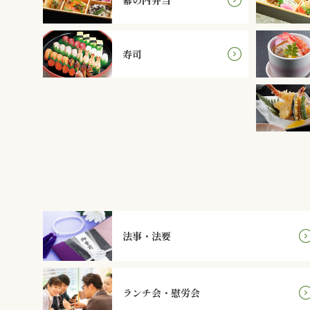
寿司
法事・法要
ランチ会・慰労会