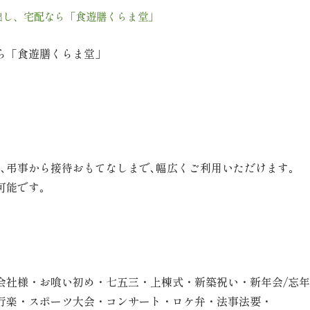
出し、宅配なら「食遊膳くらま堂」
ら「食遊膳くらま堂」
､弔事から接待おもてなしまで､幅広くご利用いただけます｡
可能です｡
会社様・お喰い初め・七五三・上棟式・新築祝い・新年会/忘
行楽・スポーツ大会・コンサート・ロケ弁・法事法要・