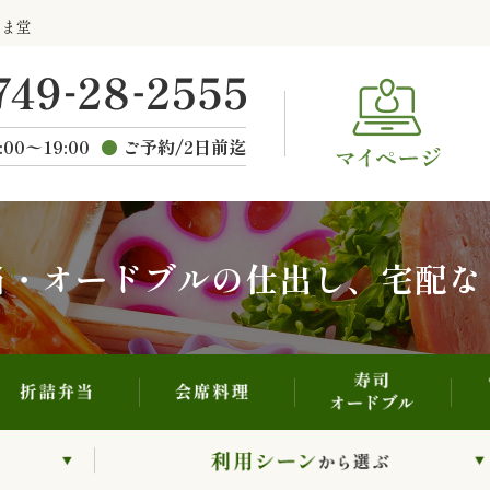
寿司・オードブル
折詰弁当
会席料理
らま堂
ご
種類から選ぶ
:00〜19:00
ご予約/2日前迄
当・オードブルの仕出し、宅配な