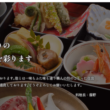
りの
を彩ります
ております｡他とは一味もふた味も違う職人の技のこもった仕出
進致しております｡どうぞよろしくお願いいたします｡
料理長：藤野