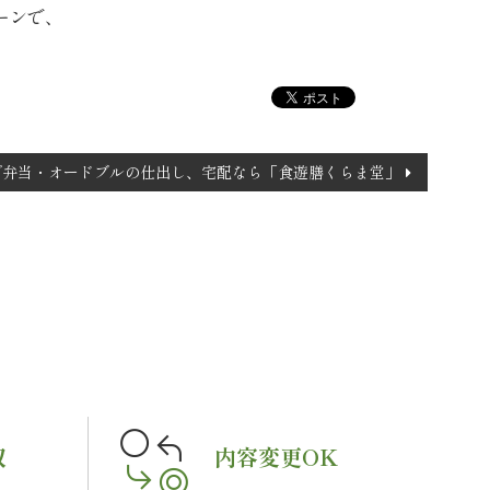
ーンで、
で弁当・オードブルの仕出し、宅配なら「食遊膳くらま堂」
収
内容変更OK