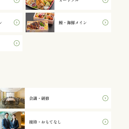
ン
鰻・海鮮メイン
会議・研修
接待・おもてなし