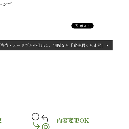
ーンで、
で弁当・オードブルの仕出し、宅配なら「食遊膳くらま堂」
収
内容変更OK