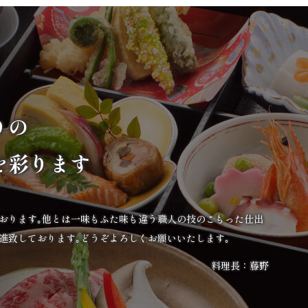
りの
を彩ります
ております｡他とは一味もふた味も違う職人の技のこもった仕出
進致しております｡どうぞよろしくお願いいたします｡
料理長：藤野