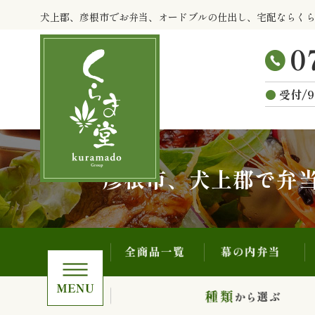
全商品一覧
幕の内弁当
コ
犬上郡、彦根市でお弁当、オードブルの仕出し、宅配ならく
ン
テ
ン
ツ
受付/9
へ
ス
キ
ッ
プ
彦根市、犬上郡で弁