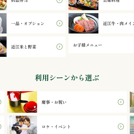
一品・オプション
近江牛・肉メイ
お子様メニュー
近江米と野菜
利用シーンから選ぶ
慶事・お祝い
ロケ・イベント