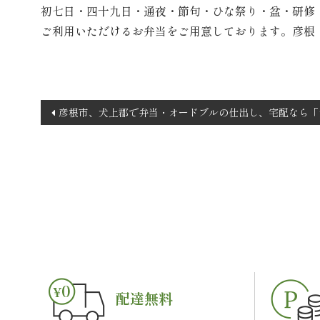
初七日・四十九日・通夜・節句・ひな祭り・盆・研修
ご利用いただけるお弁当をご用意しております。彦根
投
彦根市、犬上郡で弁当・オードブルの仕出し、宅配なら「
稿
ナ
ビ
ゲ
ー
シ
ョ
ン
配達無料