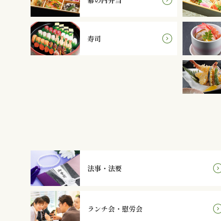
寿司
法事・法要
ランチ会・慰労会