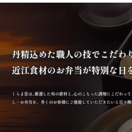
丹精込めた職人の技で
こだわ
近江食材の
お弁当が特別な日
くらま堂は､厳選した旬の素材と､心のこもった調理にこだわっ
し・お弁当を、多くのお客様にご堪能していただきたいと日々精