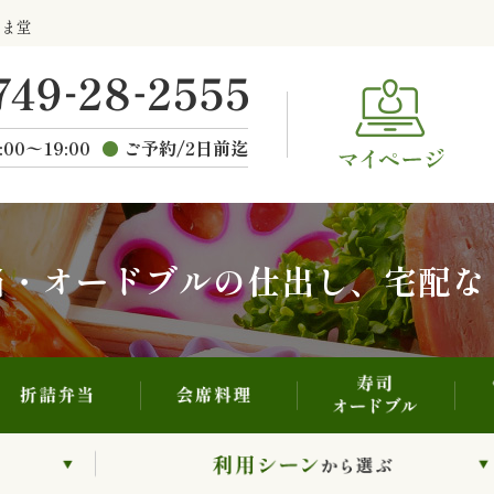
寿司・オードブル
折詰弁当
会席料理
らま堂
ご
種類から選ぶ
:00〜19:00
ご予約/2日前迄
当・オードブルの仕出し、宅配な