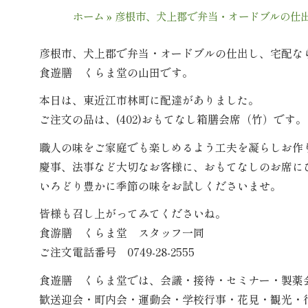
ホーム
»
彦根市、犬上郡で弁当・オードブルの仕
彦根市、犬上郡で弁当・オードブルの仕出し、宅配な
食遊膳 くらま堂の山田です。
本日は、東近江市林町に配達がありました。
ご注文の品は、(402)おもてなし箱膳会席（竹）です。
職人の味をご家庭でも楽しめるよう工夫を凝らしお作
慶事、法事など大切なお客様に、おもてなしのお席に
いろどり豊かに季節の味をお試しくださいませ。
皆様も召し上がってみてくださいね。
食游膳 くらま堂 スタッフ一同
ご注文電話番号 0749-28-2555
食遊膳 くらま堂では、会議・接待・セミナー・製薬
歓送迎会・町内会・運動会・学校行事・花見・観光・