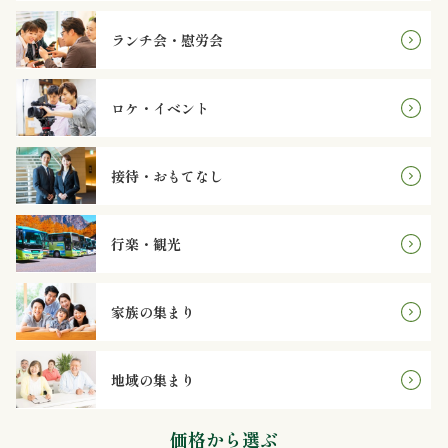
オ
ランチ会・慰労会
プ
シ
ロケ・イベント
ョ
接待・おもてなし
ン
近
行楽・観光
江
家族の集まり
牛・
肉
地域の集まり
メ
価格から選ぶ
イ