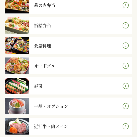
内
幕の内弁当
弁
折詰弁当
当
会席料理
折
詰
オードブル
弁
当
寿司
会
一品・オプション
席
料
近江牛・肉メイン