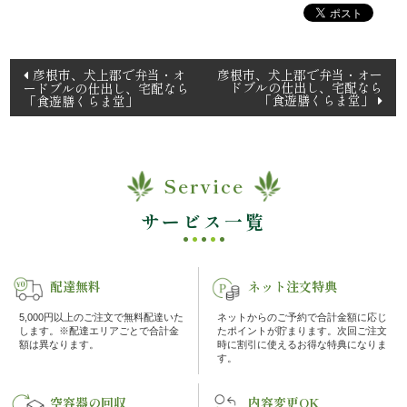
理
オ
投
彦根市、犬上郡で弁当・オ
彦根市、犬上郡で弁当・オー
ドブルの仕出し、宅配なら
ードブルの仕出し、宅配なら
稿
「食遊膳くらま堂」
「食遊膳くらま堂」
ー
ナ
ド
ビ
ゲ
ブ
Service
ー
ル
シ
サービス一覧
ョ
く
ン
配達無料
ネット注文特典
ら
5,000円以上のご注文で無料配達いた
ネットからのご予約で合計金額に応じ
します。※配達エリアごとで合計金
たポイントが貯まります。次回ご注文
ま
額は異なります。
時に割引に使えるお得な特典になりま
す。
堂
空容器の回収
内容変更OK