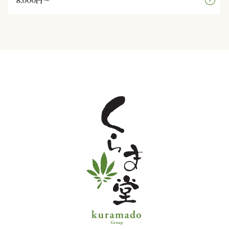
8,000円～
と
野
菜
お
子
様
メ
ニ
ュ
ー