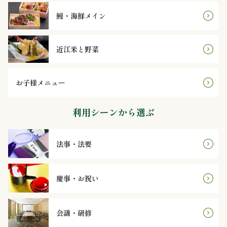
理
鰻・海鮮メイン
オ
近江米と野菜
ー
ド
お子様メニュー
ブ
利用シーンから選ぶ
ル
寿
法事・法要
司
慶事・お祝い
一
品・
会議・研修