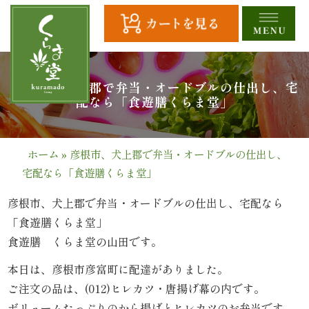
コ
ン
テ
ン
ツ
HOME
彦根市、犬上郡で弁当・オードブルの仕出し、宅
へ
配なら「食遊膳くらま堂」
ス
全
キ
商
ッ
ホーム
»
彦根市、犬上郡で弁当・オードブルの仕出し、
プ
宅配なら「食遊膳くらま堂」
品
一
彦根市、犬上郡で弁当・オードブルの仕出し、宅配なら
「食遊膳くらま堂」
覧
食遊膳 くらま堂の山田です。
幕
本日は、彦根市彦富町に配達がありました。
ご注文の品は、(012)ヒレカツ・唐揚げ幕の内です。
の
ボリュームたっぷりのから揚げとヒレカツのお弁当です。