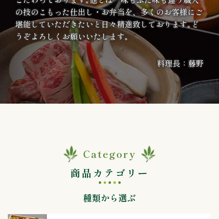
案
の技のこもった仕出し・お弁当を、多くのお客様にご
堪能していただきたいと日々精進致しております｡ど
内
うぞよろしくお願いいたします｡
種
料理長：藤野
類
か
ら
選
Category
ぶ
商品カテゴリー
幕
種類から選ぶ
の