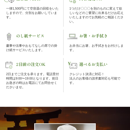
の
一律1,500円にて空容器の回収をいた
1つだけ〇〇〇を別のものに変えて欲
しますので、分別をお願いしていま
しいなどのご要望に出来るだけお応え
こ
す。
いたしますのでお気軽のご相談くださ
い。
だ
のし紙サービス
お箸・お手拭き
わ
慶事や法事やおもてなしの席での掛
お弁当にお箸、お手拭きをお付けしま
け紙サービスいたします。
す。
り
2日前の注文OK
選べるお支払い
注
2日までご注文を承ります。電話受付
クレジット決済に対応！
文
時間は9:00〜19:00となります。前日
法人のお客様の請求書対応も可能で
お急ぎの時はお電話にてお問合せく
す。
ださいませ。
方
法・
配
達