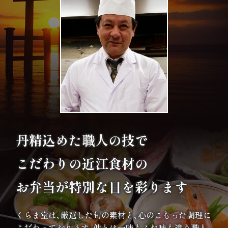
エ
リ
ア
お
座
敷
丹精込めた職人の技で
利
こだわりの
近江食材の
用・
お弁当が特別な日を彩ります
店
くらま堂は､厳選した旬の素材と､心のこもった調理に
舗
こだわっております｡他とは一味もふた味も違う職人