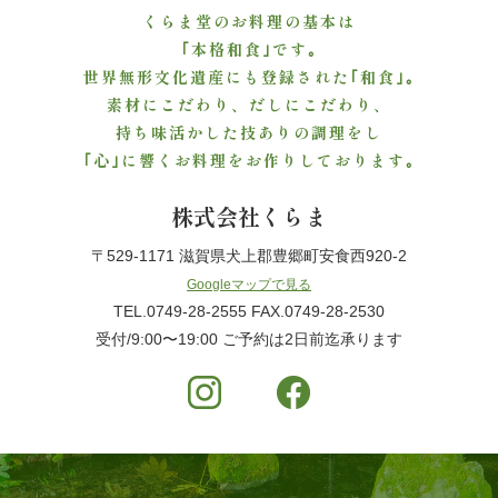
くらま堂のお料理の基本は
ご
｢本格和食｣です｡
利
世界無形文化遺産にも登録された｢和食｣｡
素材にこだわり、だしにこだわり、
用
持ち味活かした技ありの調理をし
｢心｣に響くお料理をお作りしております｡
シ
株式会社くらま
ー
〒529-1171 滋賀県犬上郡豊郷町安食西920-2
ン
Googleマップで見る
か
TEL.0749-28-2555 FAX.0749-28-2530
受付/9:00〜19:00 ご予約は2日前迄承ります
ら
選
ぶ