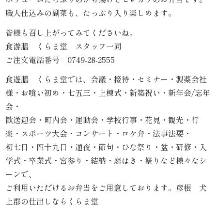
内
職人仕込みの副菜も、たっぷり入り楽しめます。
弁
皆様も召し上がってみてくださいね。
食游膳 くらま堂 スタッフ一同
当
ご注文電話番号 0749-28-2555
折
食遊膳 くらま堂では、会議・接待・セミナー・製薬会社
様・お喰い初め・七五三・上棟式・新築祝い・新年会/忘年
詰
会・
弁
歓送迎会・町内会・運動会・学校行事・花見・観光・行
楽・スポーツ大会・コンサート・ロケ弁・法事法要・
当
初七日・四十九日・通夜・節句・ひな祭り・盆・研修・入
学式・卒業式・宮参り・結納・庭はき・祭りなど様々なシ
会
ーンで、
席
ご利用いただけるお弁当をご用意しております。彦根 犬
上郡の仕出しならくらま堂
料