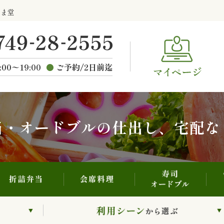
寿司・オードブル
折詰弁当
会席料理
らま堂
ご
種類から選ぶ
:00〜19:00
ご予約/2日前迄
当・オードブルの仕出し、宅配な