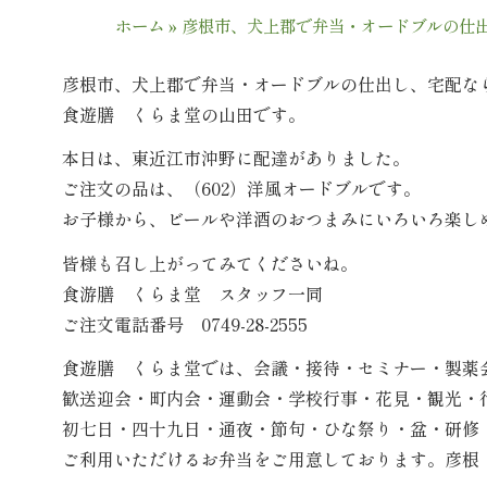
ホーム
»
彦根市、犬上郡で弁当・オードブルの仕
彦根市、犬上郡で弁当・オードブルの仕出し、宅配な
食遊膳 くらま堂の山田です。
本日は、東近江市沖野に配達がありました。
ご注文の品は、（602）洋風オードブルです。
お子様から、ビールや洋酒のおつまみにいろいろ楽し
皆様も召し上がってみてくださいね。
食游膳 くらま堂 スタッフ一同
ご注文電話番号 0749-28-2555
食遊膳 くらま堂では、会議・接待・セミナー・製薬
歓送迎会・町内会・運動会・学校行事・花見・観光・
初七日・四十九日・通夜・節句・ひな祭り・盆・研修
ご利用いただけるお弁当をご用意しております。彦根