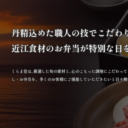
丹精込めた職人の技で
こだわ
近江食材の
お弁当が特別な日
くらま堂は､厳選した旬の素材と､心のこもった調理にこだわっ
し・お弁当を、多くのお客様にご堪能していただきたいと日々精