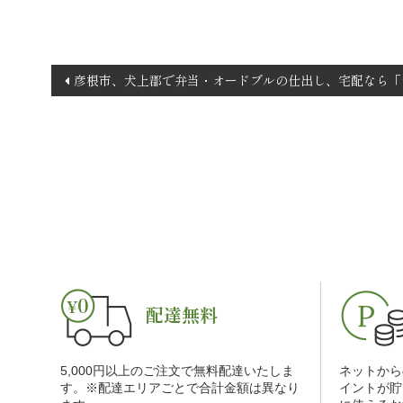
投
彦根市、犬上郡で弁当・オードブルの仕出し、宅配なら「
稿
ナ
ビ
ゲ
ー
シ
ョ
ン
配達無料
5,000円以上のご注文で無料配達いたしま
ネットから
す。※配達エリアごとで合計金額は異なり
イントが貯