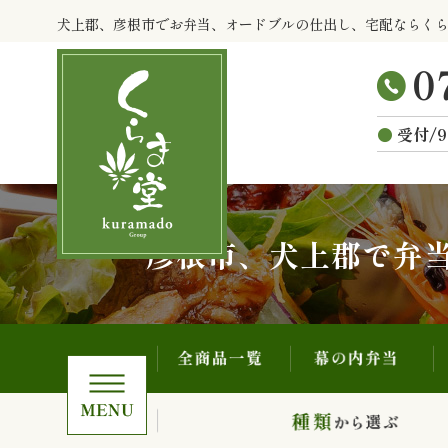
全商品一覧
幕の内弁当
コ
犬上郡、彦根市でお弁当、オードブルの仕出し、宅配ならく
ン
テ
ン
ツ
受付/9
へ
ス
キ
ッ
プ
彦根市、犬上郡で弁