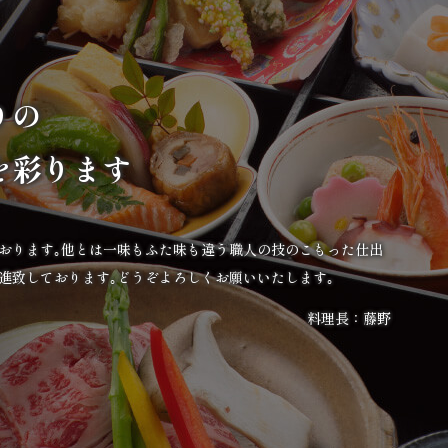
りの
を彩ります
ております｡他とは一味もふた味も違う職人の技のこもった仕出
進致しております｡どうぞよろしくお願いいたします｡
料理長：藤野