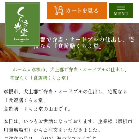
コ
ン
テ
ン
ツ
HOME
彦根市、犬上郡で弁当・オードブルの仕出し、宅
へ
配なら「食遊膳くらま堂」
ス
全
キ
商
ッ
ホーム
»
彦根市、犬上郡で弁当・オードブルの仕出し、
プ
宅配なら「食遊膳くらま堂」
品
一
彦根市、犬上郡で弁当・オードブルの仕出し、宅配なら
「食遊膳くらま堂」
覧
食遊膳 くらま堂の山田です。
幕
本日は、いつもお世話になっております、企業様（彦根市
川瀬馬場町）からご注文をいただきました。
の
ご注文の品は、（013）海の幸フライです。