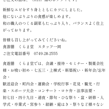
内
新鮮なエビをすり身とともにカツにしました。
弁
他にないぷりぷりの食感が楽しめます。
和の職人のつくる副菜もたっぷり入り、バランスよく仕上
当
がっております。
折
皆様も召し上がってみてくださいね。
食游膳 くらま堂 スタッフ一同
詰
ご注文電話番号 0749-28-2555
弁
食遊膳 くらま堂では、会議・接待・セミナー・製薬会社
当
様・お喰い初め・七五三・上棟式・新築祝い・新年会/忘年
会・
会
歓送迎会・町内会・運動会・学校行事・花見・観光・行
楽・スポーツ大会・コンサート・ロケ弁・法事法要・
席
初七日・四十九日・通夜・節句・ひな祭り・盆・研修・入
料
学式・卒業式・宮参り・結納・庭はき・祭りなど様々なシ