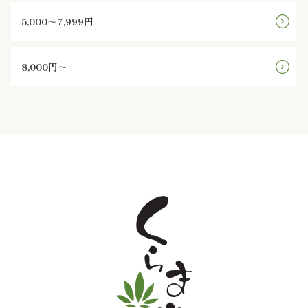
5,000～7,999円
と
野
8,000円～
菜
お
子
様
メ
ニ
ュ
ー