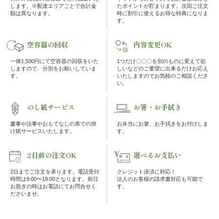
の
します。※配達エリアごとで合計金
たポイントが貯まります。次回ご注文
額は異なります。
時に割引に使えるお得な特典になりま
す。
こ
空容器の回収
内容変更OK
だ
一律1,500円にて空容器の回収をいた
1つだけ〇〇〇を別のものに変えて欲
わ
しますので、分別をお願いしていま
しいなどのご要望に出来るだけお応え
す。
いたしますのでお気軽のご相談くださ
い。
り
のし紙サービス
お箸・お手拭き
注
慶事や法事やおもてなしの席での掛
お弁当にお箸、お手拭きをお付けしま
け紙サービスいたします。
す。
文
方
2日前の注文OK
選べるお支払い
2日までご注文を承ります。電話受付
クレジット決済に対応！
法・
時間は9:00〜19:00となります。前日
法人のお客様の請求書対応も可能で
お急ぎの時はお電話にてお問合せく
す。
配
ださいませ。
達