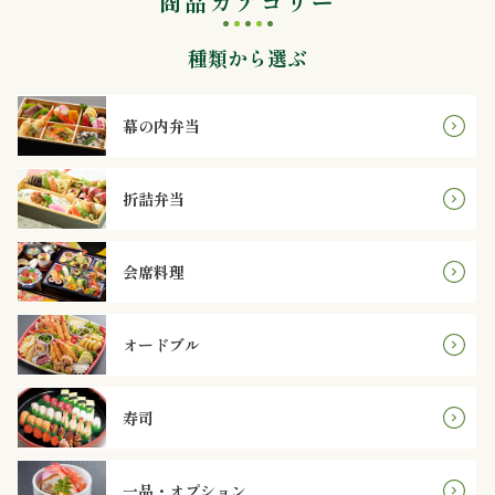
商品カテゴリー
内
種類から選ぶ
弁
当
幕の内弁当
折
折詰弁当
詰
弁
会席料理
当
オードブル
会
席
寿司
料
一品・オプション