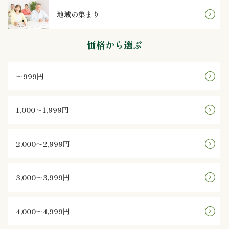
地域の集まり
ン
価格から選ぶ
鰻・
海
～999円
鮮
1,000～1,999円
メ
イ
2,000～2,999円
ン
3,000～3,999円
近
江
4,000～4,999円
米