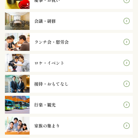
慶事・お祝い
オ
プ
会議・研修
シ
ランチ会・慰労会
ョ
ン
ロケ・イベント
近
接待・おもてなし
江
牛・
行楽・観光
肉
メ
家族の集まり
イ