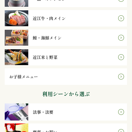
理
オ
近江牛・肉メイン
ー
鰻・海鮮メイン
ド
ブ
近江米と野菜
ル
お子様メニュー
寿
利用シーンから選ぶ
司
一
法事・法要
品・