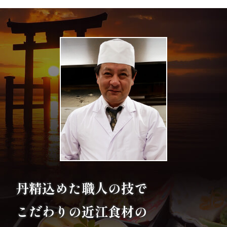
エ
リ
ア
お
座
敷
利
用・
丹精込めた職人の技で
店
こだわりの
近江食材の
舗