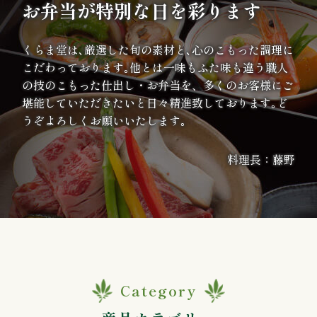
お弁当が特別な日を彩ります
案
内
くらま堂は､厳選した旬の素材と､心のこもった調理に
こだわっております｡他とは一味もふた味も違う職人
種
の技のこもった仕出し・お弁当を、多くのお客様にご
堪能していただきたいと日々精進致しております｡ど
類
うぞよろしくお願いいたします｡
か
料理長：藤野
ら
選
ぶ
幕
Category
の