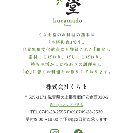
ご
利
用
くらま堂のお料理の基本は
｢本格和食｣です｡
シ
世界無形文化遺産にも登録された｢和食｣｡
素材にこだわり、だしにこだわり、
ー
持ち味活かした技ありの調理をし
ン
｢心｣に響くお料理をお作りしております｡
か
株式会社くらま
ら
〒529-1171 滋賀県犬上郡豊郷町安食西920-2
Googleマップで見る
選
TEL.0749-28-2555 FAX.0749-28-2530
受付/9:00〜19:00 ご予約は2日前迄承ります
ぶ