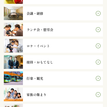
オ
プ
会議・研修
シ
ランチ会・慰労会
ョ
ン
ロケ・イベント
近
接待・おもてなし
江
牛・
行楽・観光
肉
家族の集まり
メ
イ