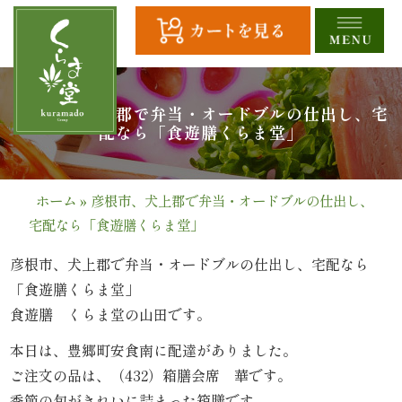
コ
ン
テ
ン
ツ
HOME
彦根市、犬上郡で弁当・オードブルの仕出し、宅
へ
配なら「食遊膳くらま堂」
ス
全
キ
商
ッ
ホーム
»
彦根市、犬上郡で弁当・オードブルの仕出し、
プ
宅配なら「食遊膳くらま堂」
品
一
彦根市、犬上郡で弁当・オードブルの仕出し、宅配なら
「食遊膳くらま堂」
覧
食遊膳 くらま堂の山田です。
幕
本日は、豊郷町安食南に配達がありました。
ご注文の品は、（432）箱膳会席 華です。
の
季節の旬がきれいに詰まった箱膳です｡