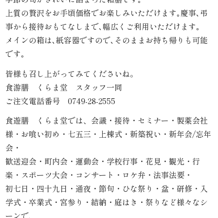
内
上質の贅沢をお手頃価格でお楽しみいただけます｡慶事､弔
事から接待おもてなしまで､幅広くご利用いただけます｡
弁
メインの箱は､紙容器ですので､そのままお持ち帰りも可能
当
です｡
皆様も召し上がってみてくださいね。
折
食游膳 くらま堂 スタッフ一同
詰
ご注文電話番号 0749-28-2555
弁
食遊膳 くらま堂では、会議・接待・セミナー・製薬会社
様・お喰い初め・七五三・上棟式・新築祝い・新年会/忘年
当
会・
歓送迎会・町内会・運動会・学校行事・花見・観光・行
会
楽・スポーツ大会・コンサート・ロケ弁・法事法要・
席
初七日・四十九日・通夜・節句・ひな祭り・盆・研修・入
学式・卒業式・宮参り・結納・庭はき・祭りなど様々なシ
料
ーンで、