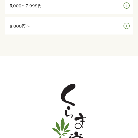
5,000～7,999円
と
野
8,000円～
菜
お
子
様
メ
ニ
ュ
ー