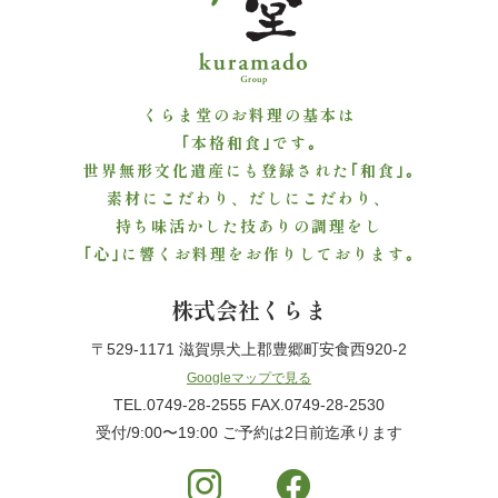
ご
利
くらま堂のお料理の基本は
用
｢本格和食｣です｡
シ
世界無形文化遺産にも登録された｢和食｣｡
素材にこだわり、だしにこだわり、
ー
持ち味活かした技ありの調理をし
｢心｣に響くお料理をお作りしております｡
ン
株式会社くらま
か
〒529-1171 滋賀県犬上郡豊郷町安食西920-2
ら
Googleマップで見る
選
TEL.0749-28-2555 FAX.0749-28-2530
受付/9:00〜19:00 ご予約は2日前迄承ります
ぶ