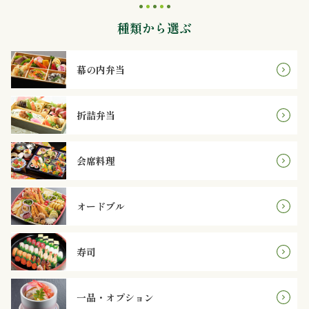
内
種類から選ぶ
弁
当
幕の内弁当
折
折詰弁当
詰
会席料理
弁
当
オードブル
会
寿司
席
料
一品・オプション