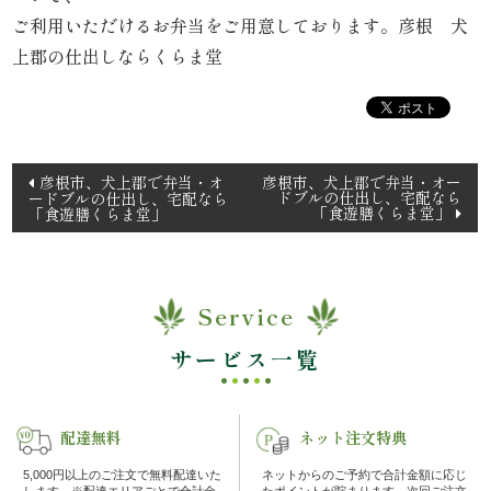
理
ご利用いただけるお弁当をご用意しております。彦根 犬
上郡の仕出しならくらま堂
オ
ー
ド
投
彦根市、犬上郡で弁当・オ
彦根市、犬上郡で弁当・オー
ドブルの仕出し、宅配なら
ードブルの仕出し、宅配なら
稿
「食遊膳くらま堂」
「食遊膳くらま堂」
ブ
ナ
ル
ビ
ゲ
Service
く
ー
シ
サービス一覧
ら
ョ
ま
ン
配達無料
ネット注文特典
堂
5,000円以上のご注文で無料配達いた
ネットからのご予約で合計金額に応じ
します。※配達エリアごとで合計金
たポイントが貯まります。次回ご注文