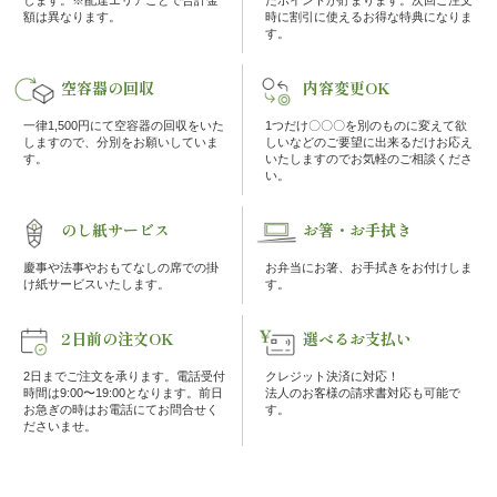
の
額は異なります。
時に割引に使えるお得な特典になりま
す。
こ
空容器の回収
内容変更OK
だ
一律1,500円にて空容器の回収をいた
1つだけ〇〇〇を別のものに変えて欲
しますので、分別をお願いしていま
しいなどのご要望に出来るだけお応え
わ
す。
いたしますのでお気軽のご相談くださ
い。
り
のし紙サービス
お箸・お手拭き
注
慶事や法事やおもてなしの席での掛
お弁当にお箸、お手拭きをお付けしま
け紙サービスいたします。
す。
文
2日前の注文OK
選べるお支払い
方
2日までご注文を承ります。電話受付
クレジット決済に対応！
法・
時間は9:00〜19:00となります。前日
法人のお客様の請求書対応も可能で
お急ぎの時はお電話にてお問合せく
す。
ださいませ。
配
達