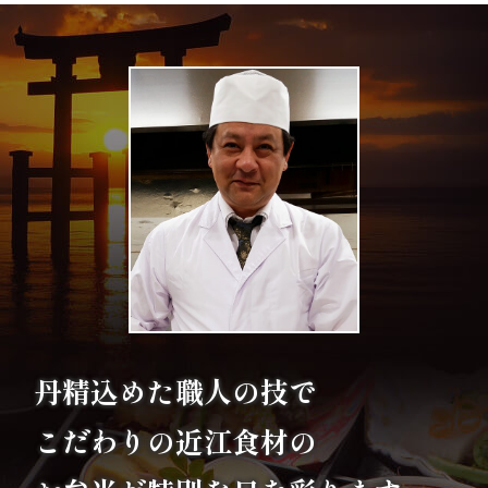
エ
リ
ア
お
座
敷
利
用・
丹精込めた職人の技で
店
こだわりの
近江食材の
舗