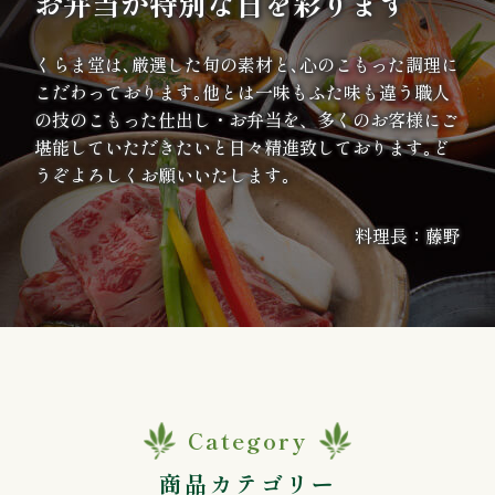
お弁当が特別な日を彩ります
案
くらま堂は､厳選した旬の素材と､心のこもった調理に
内
こだわっております｡他とは一味もふた味も違う職人
の技のこもった仕出し・お弁当を、多くのお客様にご
種
堪能していただきたいと日々精進致しております｡ど
うぞよろしくお願いいたします｡
類
か
料理長：藤野
ら
選
ぶ
幕
Category
の
商品カテゴリー