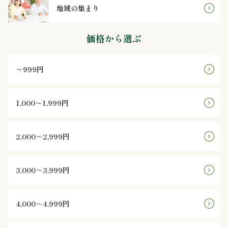
地域の集まり
ン
価格から選ぶ
鰻・
海
～999円
鮮
1,000～1,999円
メ
イ
2,000～2,999円
ン
3,000～3,999円
近
江
4,000～4,999円
米