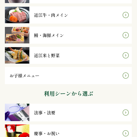
理
近江牛・肉メイン
オ
ー
鰻・海鮮メイン
ド
近江米と野菜
ブ
ル
お子様メニュー
寿
利用シーンから選ぶ
司
法事・法要
一
品・
慶事・お祝い