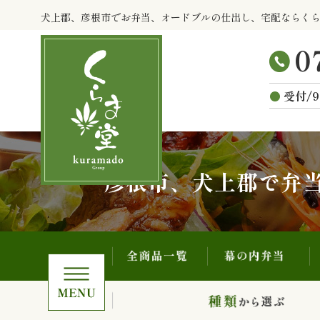
全商品一覧
幕の内弁当
コ
犬上郡、彦根市でお弁当、オードブルの仕出し、宅配ならく
ン
テ
ン
ツ
受付/9
へ
ス
キ
ッ
プ
彦根市、犬上郡で弁