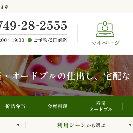
寿司・オードブル
折詰弁当
会席料理
らま堂
ご
種類から選ぶ
:00〜19:00
ご予約/2日前迄
当・オードブルの仕出し、宅配な