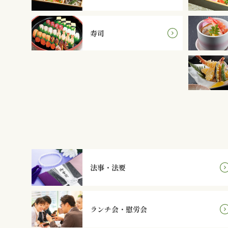
寿司
法事・法要
ランチ会・慰労会