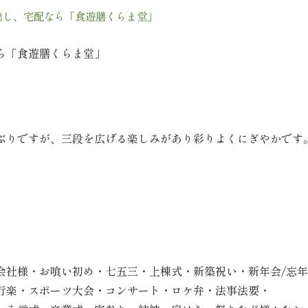
出し、宅配なら「食遊膳くらま堂」
ら「食遊膳くらま堂」
小ぶりですが、三段を広げる楽しみがあり彩りよくにぎやかです
。
会社様・お喰い初め・七五三・上棟式・新築祝い・新年会/忘
行楽・スポーツ大会・コンサート・ロケ弁・法事法要・