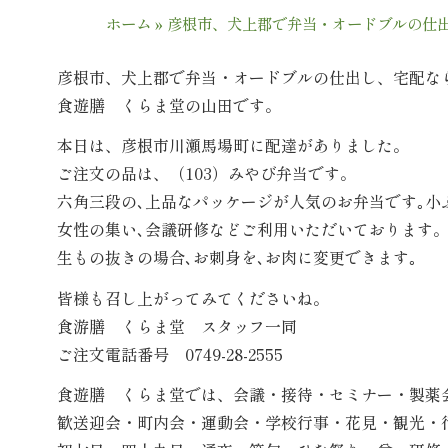
ホーム
»
彦根市、犬上郡で弁当・オードブルの仕
彦根市、犬上郡で弁当・オードブルの仕出し、宅配な
食遊膳 くらま堂の山田です。
本日は、彦根市川瀬馬場町に配達がありました。
ご注文の品は、（103）みやび弁当です。
六角三段の､上品なパッケージが人気のお弁当です｡
女性の集い､会議研修などご利用いただいております
生もの抜きの場合､お刺身を､お肉に変更できます｡
皆様も召し上がってみてくださいね。
食游膳 くらま堂 スタッフ一同
ご注文電話番号 0749-28-2555
食遊膳 くらま堂では、会議・接待・セミナー・製薬
歓送迎会・町内会・運動会・学校行事・花見・観光・