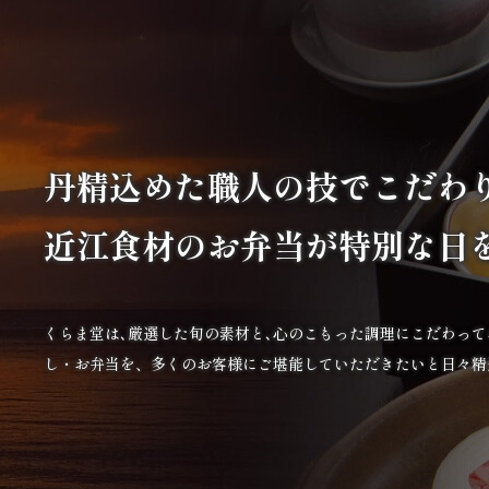
丹精込めた職人の技で
こだわ
近江食材の
お弁当が特別な日
くらま堂は､厳選した旬の素材と､心のこもった調理にこだわっ
し・お弁当を、多くのお客様にご堪能していただきたいと日々精