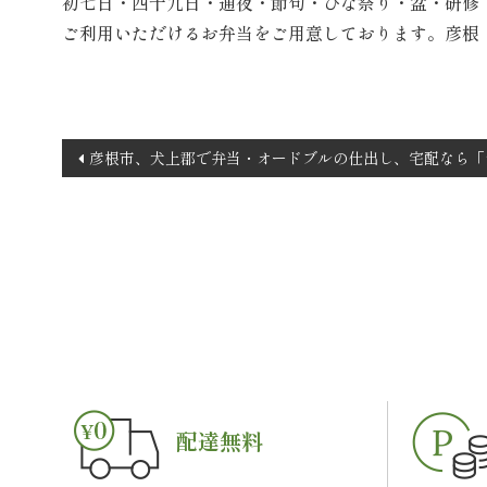
初七日・四十九日・通夜・節句・ひな祭り・盆・研修
ご利用いただけるお弁当をご用意しております。彦根
投
彦根市、犬上郡で弁当・オードブルの仕出し、宅配なら「
稿
ナ
ビ
ゲ
ー
シ
ョ
ン
配達無料