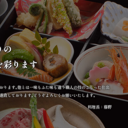
りの
を彩ります
ております｡他とは一味もふた味も違う職人の技のこもった仕出
進致しております｡どうぞよろしくお願いいたします｡
料理長：藤野