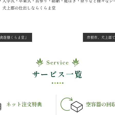
・入学式・卒業式・宮参り・結納・庭はき・祭りなど様々なシ
 犬上郡の仕出しならくらま堂
食遊膳くらま堂」
彦根市、犬上郡
Service
サービス一覧
ネット注文特典
空容器の回