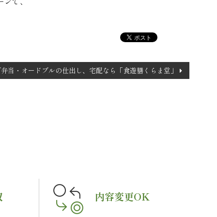
ーンで、
で弁当・オードブルの仕出し、宅配なら「食遊膳くらま堂」
収
内容変更OK