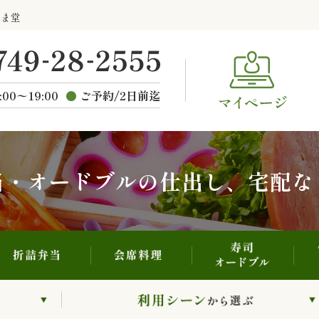
寿司・オードブル
折詰弁当
会席料理
らま堂
ご
種類から選ぶ
:00〜19:00
ご予約/2日前迄
当・オードブルの仕出し、宅配な