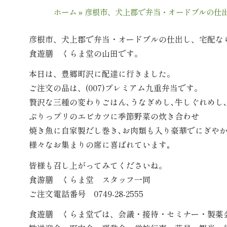
ホーム
»
彦根市、犬上郡で弁当・オードブルの仕
彦根市、犬上郡で弁当・オードブルの仕出し、宅配な
食遊膳 くらま堂の山田です。
本日は、豊郷町沢に配達に行きました。
ご注文の品は、(007)プレミアム九重弁当です。
贅沢な三種の変わりごはん､うなぎめし､牛しぐれめし
ぷりっプリのエビカツに季節野菜の炊き合わせ
焼き魚に自家製だし巻き､お肉類も入り豪華でにぎやか
様々なお集まりの席に喜ばれています｡
皆様も召し上がってみてくださいね。
食游膳 くらま堂 スタッフ一同
ご注文電話番号 0749-28-2555
食遊膳 くらま堂では、会議・接待・セミナー・製薬