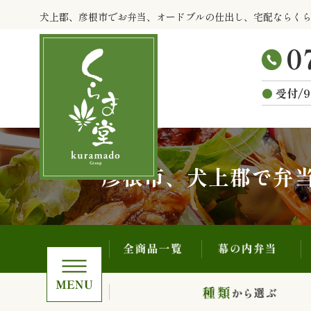
全商品一覧
幕の内弁当
コ
犬上郡、彦根市でお弁当、オードブルの仕出し、宅配ならく
ン
テ
ン
ツ
受付/9
へ
ス
キ
ッ
プ
彦根市、犬上郡で弁