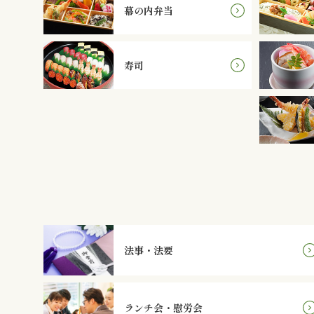
幕の内弁当
寿司
法事・法要
ランチ会・慰労会