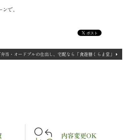
ーンで、
で弁当・オードブルの仕出し、宅配なら「食遊膳くらま堂」
収
内容変更OK