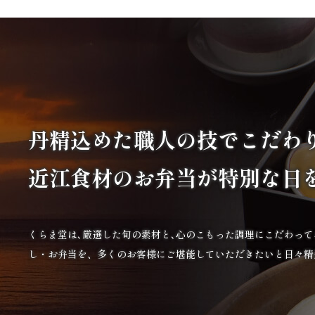
丹精込めた職人の技で
こだわ
近江食材の
お弁当が特別な日
くらま堂は､厳選した旬の素材と､心のこもった調理にこだわっ
し・お弁当を、多くのお客様にご堪能していただきたいと日々精