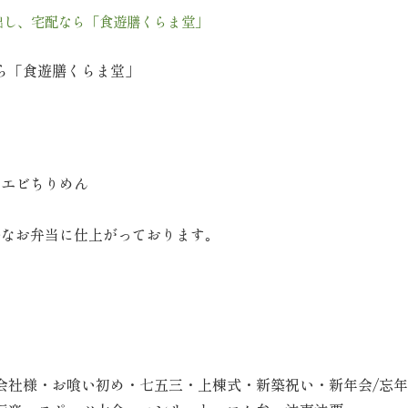
出し、宅配なら「食遊膳くらま堂」
ら「食遊膳くらま堂」
､エビちりめん
なお弁当に仕上がっております｡
会社様・お喰い初め・七五三・上棟式・新築祝い・新年会/忘