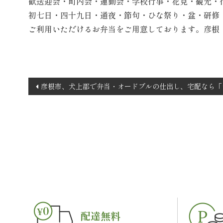
歓送迎会・町内会・運動会・学校行事・花見・観光・
初七日・四十九日・通夜・節句・ひな祭り・盆・研修
ご利用いただけるお弁当をご用意しております。彦根
投
彦根市、犬上郡で弁当・オードブルの仕出し、宅配なら「
稿
ナ
ビ
ゲ
ー
シ
ョ
ン
配達無料