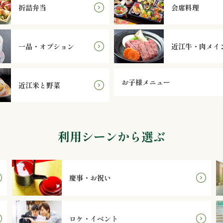
折詰弁当
会席料理
一品・オプション
近江牛・肉メイ
お子様メニュー
近江米と野菜
利用シーンから選ぶ
慶事・お祝い
ロケ・イベント