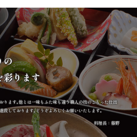
りの
を彩ります
ております｡他とは一味もふた味も違う職人の技のこもった仕出
進致しております｡どうぞよろしくお願いいたします｡
料理長：藤野