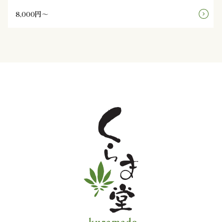
8,000円～
と
野
菜
お
子
様
メ
ニ
ュ
ー