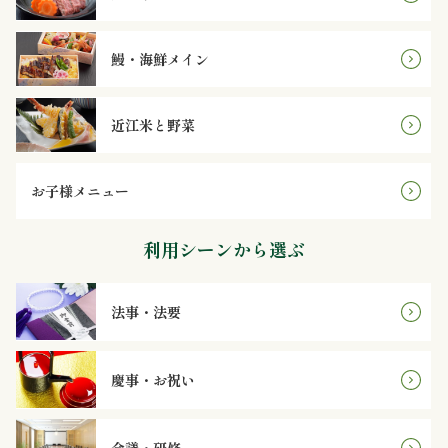
理
鰻・海鮮メイン
オ
ー
近江米と野菜
ド
ブ
お子様メニュー
ル
利用シーンから選ぶ
寿
法事・法要
司
一
慶事・お祝い
品・
会議・研修