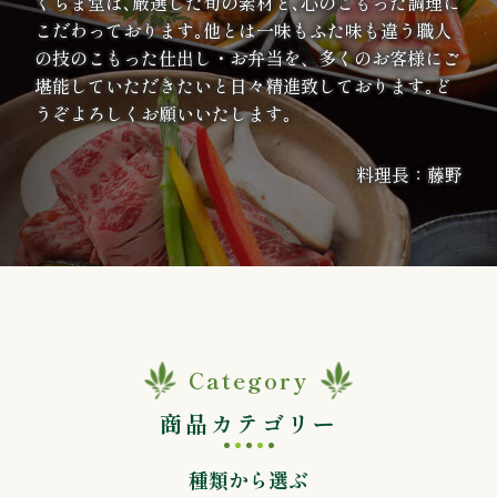
くらま堂は､厳選した旬の素材と､心のこもった調理に
案
こだわっております｡他とは一味もふた味も違う職人
の技のこもった仕出し・お弁当を、多くのお客様にご
内
堪能していただきたいと日々精進致しております｡ど
うぞよろしくお願いいたします｡
種
料理長：藤野
類
か
ら
選
ぶ
Category
商品カテゴリー
幕
の
種類から選ぶ