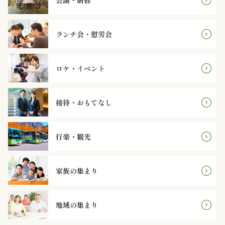
オ
プ
ランチ会・慰労会
シ
ロケ・イベント
ョ
ン
接待・おもてなし
近
行楽・観光
江
牛・
家族の集まり
肉
メ
地域の集まり
イ