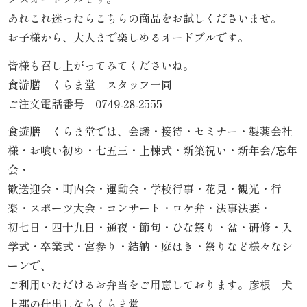
内
あれこれ迷ったらこちらの商品をお試しくださいませ。
お子様から、大人まで楽しめるオードブルです。
弁
皆様も召し上がってみてくださいね。
当
食游膳 くらま堂 スタッフ一同
ご注文電話番号 0749-28-2555
折
食遊膳 くらま堂では、会議・接待・セミナー・製薬会社
詰
様・お喰い初め・七五三・上棟式・新築祝い・新年会/忘年
弁
会・
歓送迎会・町内会・運動会・学校行事・花見・観光・行
当
楽・スポーツ大会・コンサート・ロケ弁・法事法要・
初七日・四十九日・通夜・節句・ひな祭り・盆・研修・入
会
学式・卒業式・宮参り・結納・庭はき・祭りなど様々なシ
席
ーンで、
ご利用いただけるお弁当をご用意しております。彦根 犬
料
上郡の仕出しならくらま堂