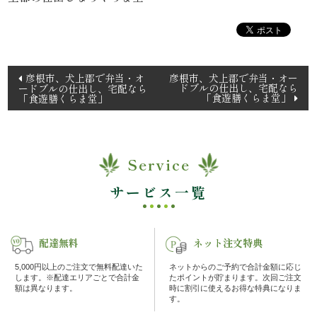
理
オ
投
彦根市、犬上郡で弁当・オ
彦根市、犬上郡で弁当・オー
ー
ドブルの仕出し、宅配なら
ードブルの仕出し、宅配なら
稿
「食遊膳くらま堂」
「食遊膳くらま堂」
ド
ナ
ビ
ブ
ゲ
Service
ル
ー
シ
サービス一覧
く
ョ
ン
ら
配達無料
ネット注文特典
ま
5,000円以上のご注文で無料配達いた
ネットからのご予約で合計金額に応じ
します。※配達エリアごとで合計金
たポイントが貯まります。次回ご注文
額は異なります。
時に割引に使えるお得な特典になりま
堂
す。