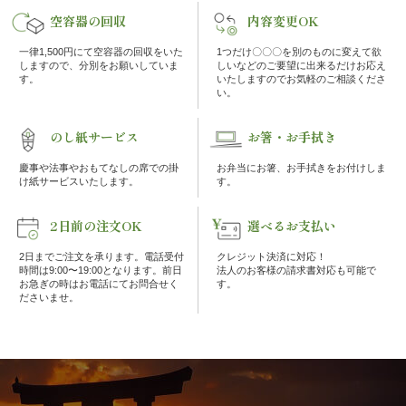
の
空容器の回収
内容変更OK
こ
一律1,500円にて空容器の回収をいた
1つだけ〇〇〇を別のものに変えて欲
しますので、分別をお願いしていま
しいなどのご要望に出来るだけお応え
す。
いたしますのでお気軽のご相談くださ
だ
い。
わ
のし紙サービス
お箸・お手拭き
り
慶事や法事やおもてなしの席での掛
お弁当にお箸、お手拭きをお付けしま
け紙サービスいたします。
す。
注
2日前の注文OK
選べるお支払い
文
2日までご注文を承ります。電話受付
クレジット決済に対応！
時間は9:00〜19:00となります。前日
法人のお客様の請求書対応も可能で
方
お急ぎの時はお電話にてお問合せく
す。
ださいませ。
法・
配
達