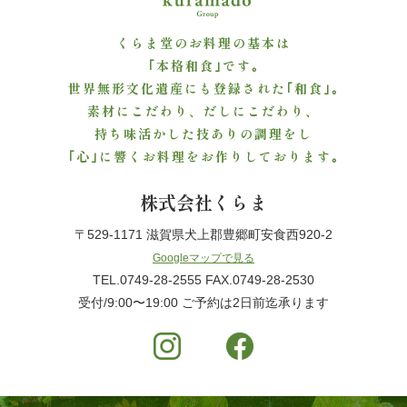
ご
くらま堂のお料理の基本は
利
｢本格和食｣です｡
世界無形文化遺産にも登録された｢和食｣｡
用
素材にこだわり、だしにこだわり、
持ち味活かした技ありの調理をし
シ
｢心｣に響くお料理をお作りしております｡
ー
株式会社くらま
ン
〒529-1171 滋賀県犬上郡豊郷町安食西920-2
か
Googleマップで見る
TEL.0749-28-2555 FAX.0749-28-2530
ら
受付/9:00〜19:00 ご予約は2日前迄承ります
選
ぶ