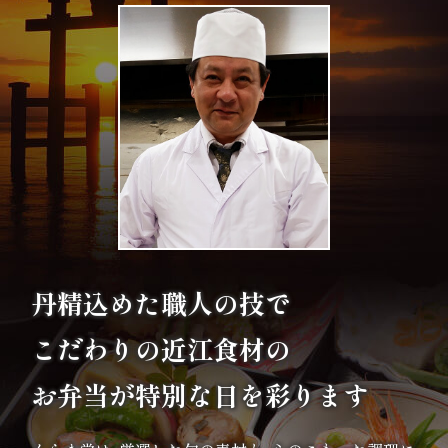
エ
リ
ア
お
座
敷
丹精込めた職人の技で
利
こだわりの
近江食材の
用・
店
お弁当が特別な日を彩ります
舗