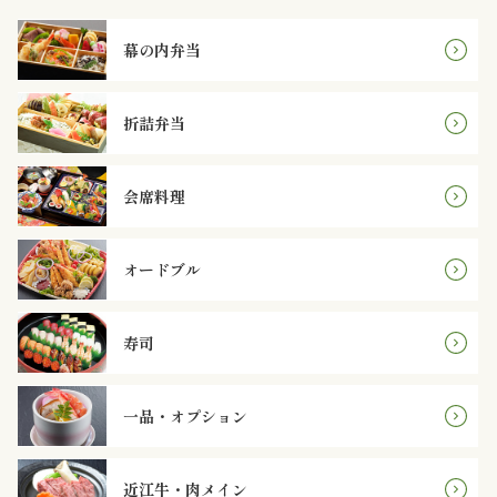
内
幕の内弁当
弁
当
折詰弁当
折
会席料理
詰
弁
オードブル
当
寿司
会
席
一品・オプション
料
近江牛・肉メイン