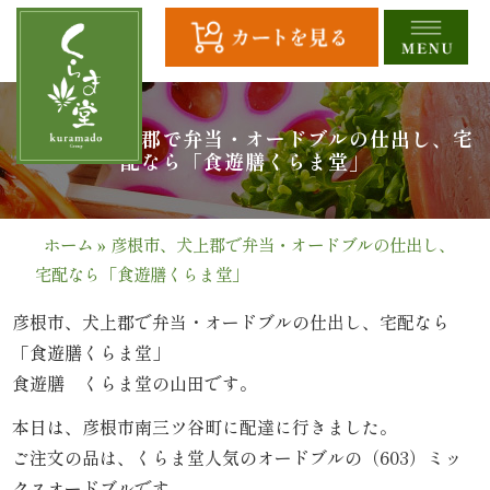
コ
ン
テ
ン
ツ
HOME
彦根市、犬上郡で弁当・オードブルの仕出し、宅
へ
配なら「食遊膳くらま堂」
ス
全
キ
商
ッ
ホーム
»
彦根市、犬上郡で弁当・オードブルの仕出し、
プ
宅配なら「食遊膳くらま堂」
品
一
彦根市、犬上郡で弁当・オードブルの仕出し、宅配なら
「食遊膳くらま堂」
覧
食遊膳 くらま堂の山田です。
幕
本日は、彦根市南三ツ谷町に配達に行きました。
ご注文の品は、くらま堂人気のオードブルの（603）ミッ
の
クスオードブルです。