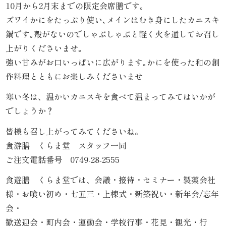
10月から2月末までの限定会席膳です｡
内
ズワイかにをたっぷり使い､メインはむき身にしたカニスキ
弁
鍋です｡殻がないのでしゃぶしゃぶと軽く火を通してお召し
上がりくださいませ｡
当
強い甘みがお口いっぱいに広がります｡かにを使った和の創
作料理とともにお楽しみくださいませ
折
寒い冬は、温かいカニスキを食べて温まってみてはいかが
詰
でしょうか？
弁
皆様も召し上がってみてくださいね。
当
食游膳 くらま堂 スタッフ一同
ご注文電話番号 0749-28-2555
会
食遊膳 くらま堂では、会議・接待・セミナー・製薬会社
席
様・お喰い初め・七五三・上棟式・新築祝い・新年会/忘年
会・
料
歓送迎会・町内会・運動会・学校行事・花見・観光・行