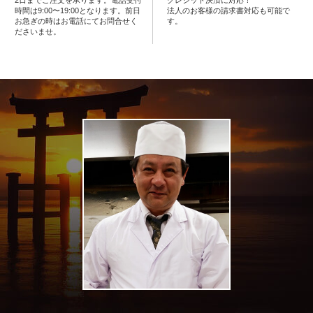
時間は9:00〜19:00となります。前日
法人のお客様の請求書対応も可能で
お急ぎの時はお電話にてお問合せく
す。
エ
ださいませ。
リ
ア
お
座
敷
利
用・
店
舗