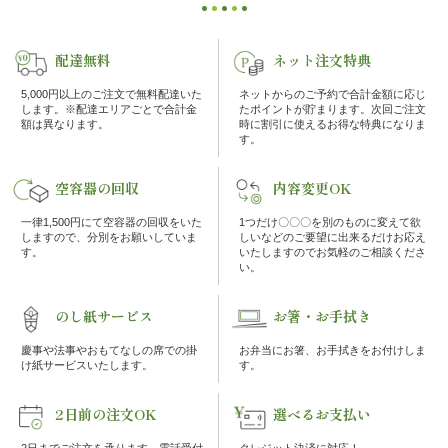
の
ョ
ン
こ
配達無料
ネット注文特典
だ
5,000円以上のご注文で無料配達いた
ネットからのご予約で合計金額に応じ
します。※配達エリアごとで合計金
たポイントが貯まります。次回ご注文
額は異なります。
時に割引に使えるお得な特典になりま
わ
す。
り
空容器の回収
内容変更OK
一律1,500円にて空容器の回収をいた
1つだけ〇〇〇を別のものに変えて欲
注
しますので、分別をお願いしていま
しいなどのご要望に出来るだけお応え
す。
いたしますのでお気軽のご相談くださ
い。
文
方
のし紙サービス
お箸・お手拭き
慶事や法事やおもてなしの席での掛
お弁当にお箸、お手拭きをお付けしま
法・
け紙サービスいたします。
す。
配
2日前の注文OK
選べるお支払い
達
2日までご注文を承ります。電話受付
クレジット決済に対応！