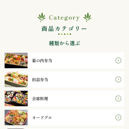
内
Category
弁
商品カテゴリー
当
種類から選ぶ
折
詰
幕の内弁当
弁
当
折詰弁当
会
会席料理
席
オードブル
料