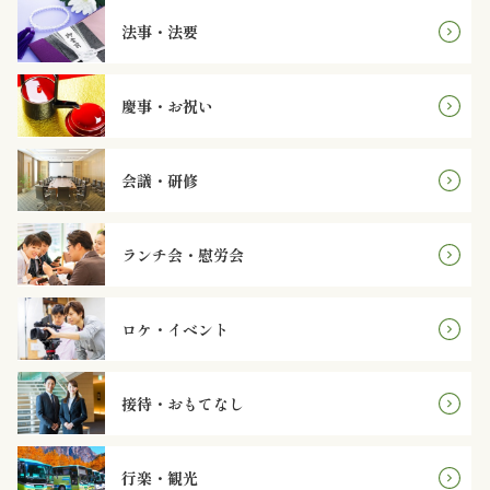
オ
法事・法要
プ
シ
慶事・お祝い
ョ
会議・研修
ン
ランチ会・慰労会
近
江
ロケ・イベント
牛・
肉
接待・おもてなし
メ
行楽・観光
イ