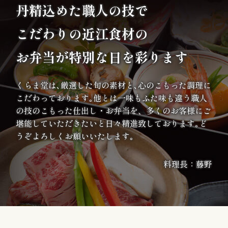
丹精込めた職人の技で
案
こだわりの
近江食材の
内
お弁当が特別な日を彩ります
種
類
くらま堂は､厳選した旬の素材と､心のこもった調理に
こだわっております｡他とは一味もふた味も違う職人
か
の技のこもった仕出し・お弁当を、多くのお客様にご
堪能していただきたいと日々精進致しております｡ど
ら
うぞよろしくお願いいたします｡
選
料理長：藤野
ぶ
幕
の