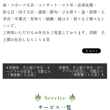
理
楽・スポーツ大会・コンサート・ロケ弁・法事法要・
初七日・四十九日・通夜・節句・ひな祭り・盆・研修・入
オ
学式・卒業式・宮参り・結納・庭はき・祭りなど様々なシ
ーンで、
ー
ご利用いただけるお弁当をご用意しております。彦根 犬
ド
上郡の仕出しならくらま堂
ブ
ル
投
彦根市、犬上郡で弁当・オ
彦根市、犬上郡で弁当・オー
ドブルの仕出し、宅配なら
ードブルの仕出し、宅配なら
く
稿
「食遊膳くらま堂」
「食遊膳くらま堂」
ナ
ら
ビ
ま
ゲ
Service
ー
堂
シ
サービス一覧