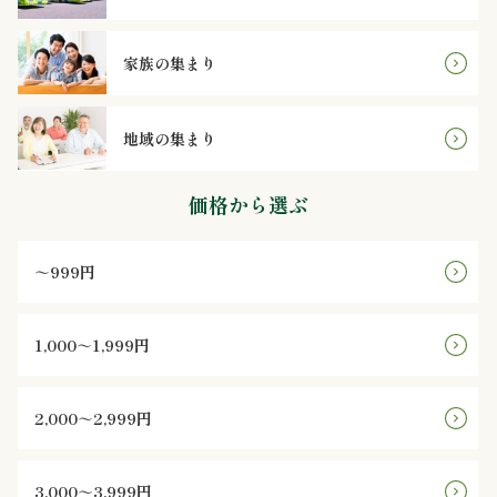
ン
家族の集まり
鰻・
地域の集まり
海
鮮
価格から選ぶ
メ
～999円
イ
ン
1,000～1,999円
近
2,000～2,999円
江
米
3,000～3,999円