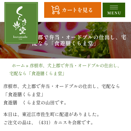
コ
ン
テ
ン
ツ
HOME
彦根市、犬上郡で弁当・オードブルの仕出し、宅
へ
配なら「食遊膳くらま堂」
ス
全
キ
商
ッ
ホーム
»
彦根市、犬上郡で弁当・オードブルの仕出し、
プ
宅配なら「食遊膳くらま堂」
品
一
彦根市、犬上郡で弁当・オードブルの仕出し、宅配なら
「食遊膳くらま堂」
覧
食遊膳 くらま堂の山田です。
幕
本日は、東近江市佐生町に配達がありました。
ご注文の品は、（431）カニスキ会席です。
の