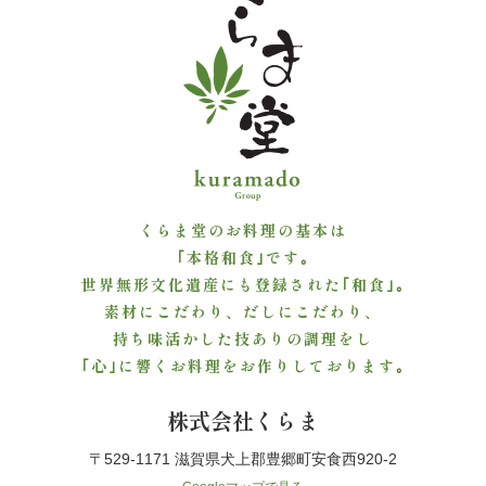
ご
利
用
シ
ー
くらま堂のお料理の基本は
ン
｢本格和食｣です｡
世界無形文化遺産にも登録された｢和食｣｡
か
素材にこだわり、だしにこだわり、
持ち味活かした技ありの調理をし
ら
｢心｣に響くお料理をお作りしております｡
選
株式会社くらま
ぶ
〒529-1171 滋賀県犬上郡豊郷町安食西920-2