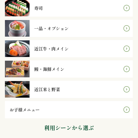
理
寿司
オ
一品・オプション
ー
ド
近江牛・肉メイン
ブ
鰻・海鮮メイン
ル
寿
近江米と野菜
司
お子様メニュー
一
利用シーンから選ぶ
品・