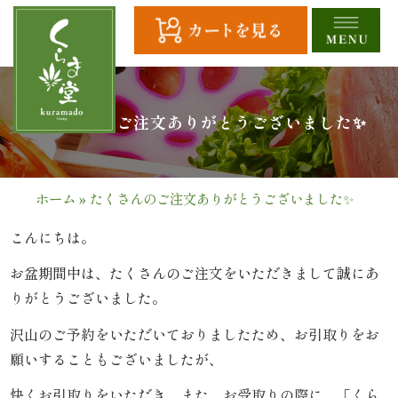
コ
ン
テ
ン
ツ
HOME
たくさんのご注文ありがとうございました✨
へ
ス
全
キ
商
ッ
ホーム
»
たくさんのご注文ありがとうございました✨
プ
品
こんにちは。
一
お盆期間中は、たくさんのご注文をいただきまして誠にあ
覧
りがとうございました。
沢山のご予約をいただいておりましたため、お引取りをお
幕
願いすることもございましたが、
の
快くお引取りをいただき、また、お受取りの際に、「くら