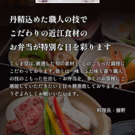
案
丹精込めた職人の技で
内
こだわりの
近江食材の
種
お弁当が特別な日を彩ります
類
か
くらま堂は､厳選した旬の素材と､心のこもった調理に
こだわっております｡他とは一味もふた味も違う職人
ら
の技のこもった仕出し・お弁当を、多くのお客様にご
選
堪能していただきたいと日々精進致しております｡ど
うぞよろしくお願いいたします｡
ぶ
料理長：藤野
幕
の