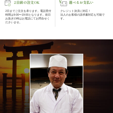
2日前の注文OK
選べるお支払い
エ
2日までご注文を承ります。電話受付
クレジット決済に対応！
時間は9:00〜19:00となります。前日
法人のお客様の請求書対応も可能で
お急ぎの時はお電話にてお問合せく
す。
リ
ださいませ。
ア
お
座
敷
利
用・
店
舗