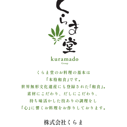
ご
利
用
シ
ー
ン
くらま堂のお料理の基本は
か
｢本格和食｣です｡
世界無形文化遺産にも登録された｢和食｣｡
ら
素材にこだわり、だしにこだわり、
持ち味活かした技ありの調理をし
選
｢心｣に響くお料理をお作りしております｡
ぶ
株式会社くらま