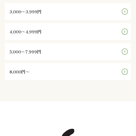
と
3,000～3,999円
野
4,000～4,999円
菜
お
5,000～7,999円
子
8,000円～
様
メ
ニ
ュ
ー