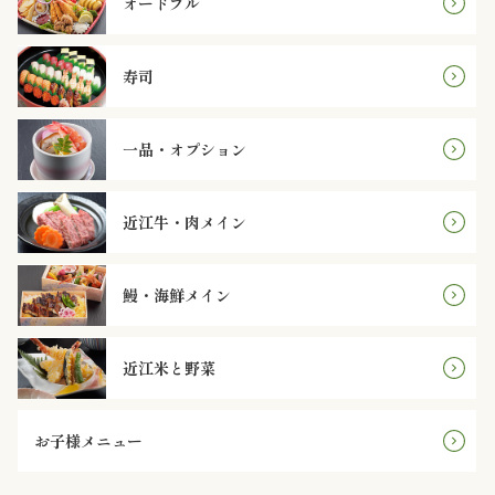
オードブル
理
オ
寿司
ー
一品・オプション
ド
ブ
近江牛・肉メイン
ル
鰻・海鮮メイン
寿
司
近江米と野菜
一
お子様メニュー
品・