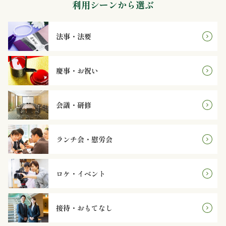
利用シーンから選ぶ
オ
プ
法事・法要
シ
ョ
慶事・お祝い
ン
会議・研修
近
江
ランチ会・慰労会
牛・
ロケ・イベント
肉
メ
接待・おもてなし
イ