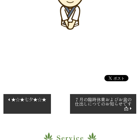
理
オ
ー
ド
ブ
ル
く
投
★☆★七夕★☆★
７月の臨時休業およびお盆の
仕出しにつてのお知らせです
ら
稿
📩
ナ
ま
ビ
堂
ゲ
Service