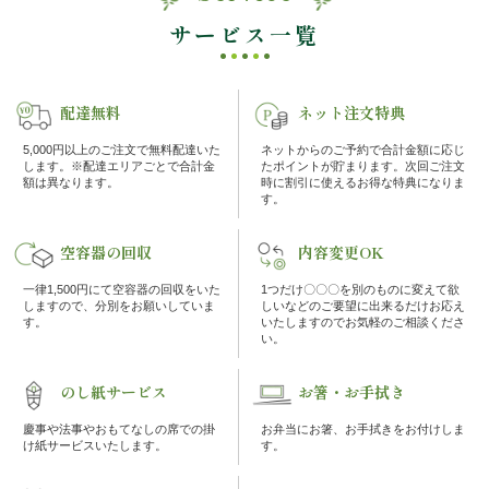
ー
の
シ
サービス一覧
こ
ョ
ン
だ
配達無料
ネット注文特典
わ
5,000円以上のご注文で無料配達いた
ネットからのご予約で合計金額に応じ
します。※配達エリアごとで合計金
たポイントが貯まります。次回ご注文
額は異なります。
時に割引に使えるお得な特典になりま
り
す。
注
空容器の回収
内容変更OK
一律1,500円にて空容器の回収をいた
1つだけ〇〇〇を別のものに変えて欲
文
しますので、分別をお願いしていま
しいなどのご要望に出来るだけお応え
す。
いたしますのでお気軽のご相談くださ
い。
方
法・
のし紙サービス
お箸・お手拭き
慶事や法事やおもてなしの席での掛
お弁当にお箸、お手拭きをお付けしま
配
け紙サービスいたします。
す。
達