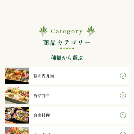
内
弁
当
Category
商品カテゴリー
折
種類から選ぶ
詰
弁
幕の内弁当
当
折詰弁当
会
席
会席料理
料