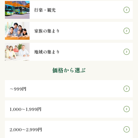
行楽・観光
ン
鰻・
家族の集まり
海
地域の集まり
鮮
メ
価格から選ぶ
イ
～999円
ン
近
1,000～1,999円
江
2,000～2,999円
米