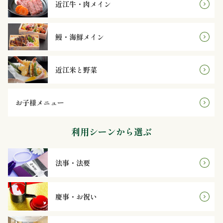
近江牛・肉メイン
内
弁
鰻・海鮮メイン
当
近江米と野菜
折
詰
お子様メニュー
弁
利用シーンから選ぶ
当
法事・法要
会
席
慶事・お祝い
料