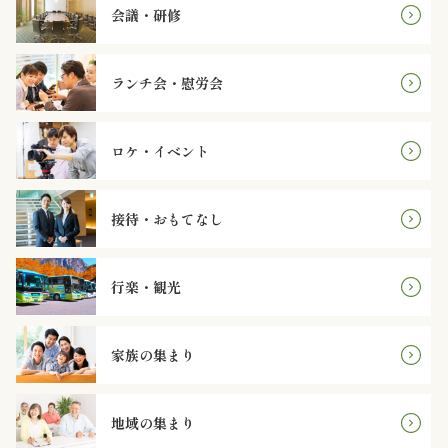
理
会議・研修
オ
ランチ会・慰労会
ー
ド
ロケ・イベント
ブ
接待・おもてなし
ル
寿
行楽・観光
司
家族の集まり
一
品・
地域の集まり