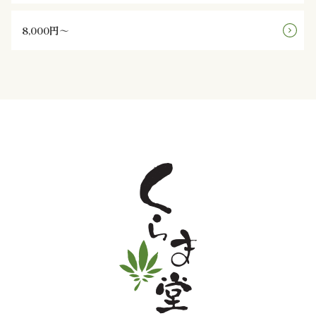
ン
8,000円～
鰻・
海
鮮
メ
イ
ン
近
江
米