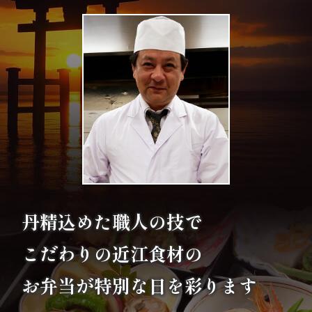
の
こ
だ
わ
り
注
文
丹精込めた職人の技で
方
こだわりの
近江食材の
法・
配
お弁当が特別な日を彩ります
達