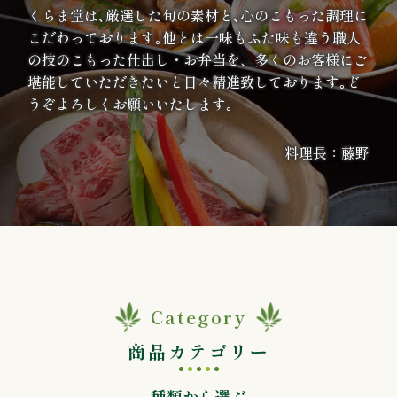
くらま堂は､厳選した旬の素材と､心のこもった調理に
エ
こだわっております｡他とは一味もふた味も違う職人
の技のこもった仕出し・お弁当を、多くのお客様にご
リ
堪能していただきたいと日々精進致しております｡ど
うぞよろしくお願いいたします｡
ア
料理長：藤野
お
座
敷
利
用・
Category
店
商品カテゴリー
舗
種類から選ぶ