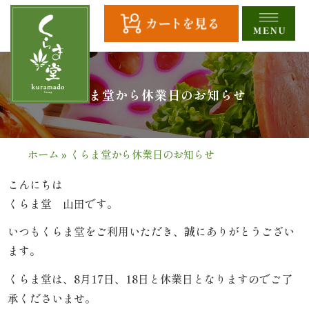
コ
ン
テ
ン
ツ
HOME
くらま堂から休業日のお知らせ
へ
ス
全
キ
商
ッ
ホーム
»
くらま堂から休業日のお知らせ
プ
品
こんにちは
一
くらま堂 山田です。
覧
いつもくらま堂をご利用いただき、誠にありがとうござい
ます。
幕
くらま堂は、8月17日、18日と休業日となりますのでご了
の
承くださいませ。