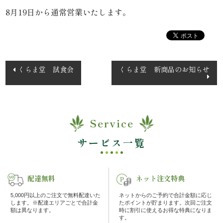
内
8月19日から通常営業いたします。
弁
当
投
くらま堂 試食会
くらま堂 新商品のお知らせ
稿
折
ナ
詰
ビ
ゲ
Service
弁
ー
サービス一覧
当
シ
ョ
会
ン
配達無料
ネット注文特典
席
5,000円以上のご注文で無料配達いた
ネットからのご予約で合計金額に応じ
します。※配達エリアごとで合計金
たポイントが貯まります。次回ご注文
料
額は異なります。
時に割引に使えるお得な特典になりま
す。