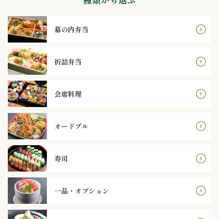
案
内
幕の内弁当
種
折詰弁当
類
会席料理
か
ら
オードブル
選
ぶ
寿司
幕
一品・オプション
の