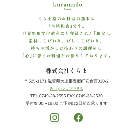
と
くらま堂のお料理の基本は
野
｢本格和食｣です｡
世界無形文化遺産にも登録された｢和食｣｡
菜
素材にこだわり、だしにこだわり、
持ち味活かした技ありの調理をし
お
｢心｣に響くお料理をお作りしております｡
子
株式会社くらま
様
〒529-1171 滋賀県犬上郡豊郷町安食西920-2
メ
Googleマップで見る
TEL.0749-28-2555 FAX.0749-28-2530
ニ
受付/9:00〜19:00 ご予約は2日前迄承ります
ュ
ー