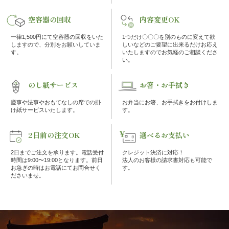
理
空容器の回収
内容変更OK
オ
一律1,500円にて空容器の回収をいた
1つだけ〇〇〇を別のものに変えて欲
しますので、分別をお願いしていま
しいなどのご要望に出来るだけお応え
す。
いたしますのでお気軽のご相談くださ
ー
い。
ド
のし紙サービス
お箸・お手拭き
ブ
慶事や法事やおもてなしの席での掛
お弁当にお箸、お手拭きをお付けしま
け紙サービスいたします。
す。
ル
2日前の注文OK
選べるお支払い
く
2日までご注文を承ります。電話受付
クレジット決済に対応！
時間は9:00〜19:00となります。前日
法人のお客様の請求書対応も可能で
お急ぎの時はお電話にてお問合せく
す。
ら
ださいませ。
ま
堂