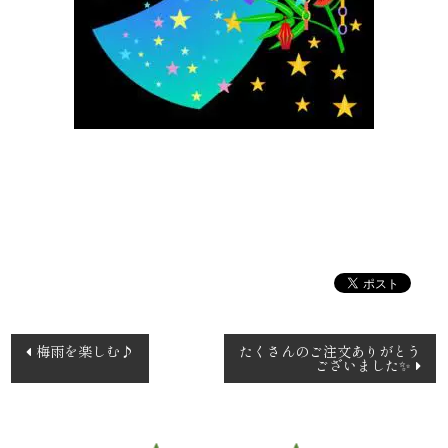
案
内
種
類
か
ら
選
ぶ
投
梅雨を楽しむ♪
たくさんのご注文ありがとう
ございました✨
稿
幕
ナ
の
ビ