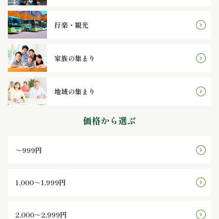
法
行楽・観光
事・
法
家族の集まり
要
地域の集まり
慶
事・
価格から選ぶ
お
～999円
祝
い
1,000～1,999円
会
2,000～2,999円