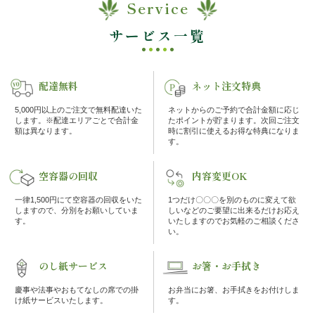
ゲ
Service
内
ー
サービス一覧
弁
シ
ョ
当
ン
配達無料
ネット注文特典
折
5,000円以上のご注文で無料配達いた
ネットからのご予約で合計金額に応じ
します。※配達エリアごとで合計金
たポイントが貯まります。次回ご注文
額は異なります。
時に割引に使えるお得な特典になりま
詰
す。
弁
空容器の回収
内容変更OK
当
一律1,500円にて空容器の回収をいた
1つだけ〇〇〇を別のものに変えて欲
しますので、分別をお願いしていま
しいなどのご要望に出来るだけお応え
す。
いたしますのでお気軽のご相談くださ
会
い。
席
のし紙サービス
お箸・お手拭き
料
慶事や法事やおもてなしの席での掛
お弁当にお箸、お手拭きをお付けしま
け紙サービスいたします。
す。