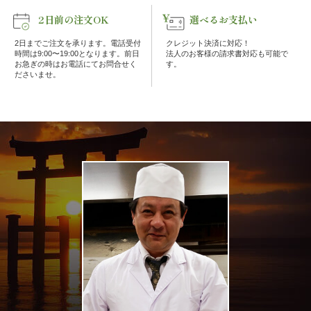
理
2日前の注文OK
選べるお支払い
オ
2日までご注文を承ります。電話受付
クレジット決済に対応！
時間は9:00〜19:00となります。前日
法人のお客様の請求書対応も可能で
お急ぎの時はお電話にてお問合せく
す。
ー
ださいませ。
ド
ブ
ル
寿
司
一
品・