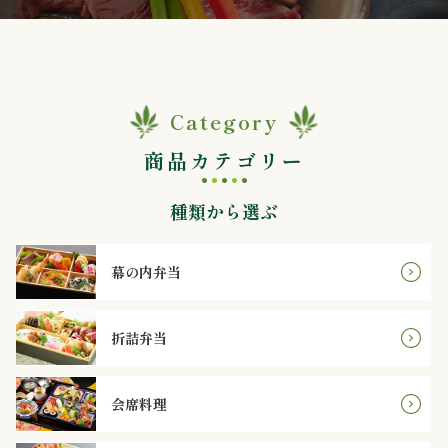
ン
鰻・
Category
海
商品カテゴリー
鮮
種類から選ぶ
メ
イ
幕の内弁当
ン
折詰弁当
近
江
会席料理
米