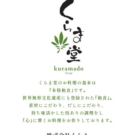
ケ・
イ
ベ
ン
ト
接
くらま堂のお料理の基本は
｢本格和食｣です｡
待・
世界無形文化遺産にも登録された｢和食｣｡
お
素材にこだわり、だしにこだわり、
持ち味活かした技ありの調理をし
も
｢心｣に響くお料理をお作りしております｡
て