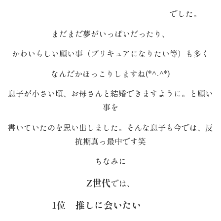
の
でした。
こ
まだまだ夢がいっぱいだったり、
だ
かわいらしい願い事（プリキュアになりたい等）も多く
わ
なんだかほっこりしますね(*^-^*)
り
息子が小さい頃、お母さんと結婚できますように。と願い
事を
注
書いていたのを思い出しました。そんな息子も今では、反
文
抗期真っ最中です笑
方
ちなみに
法・
Z世代
では、
配
1位 推しに会いたい
達