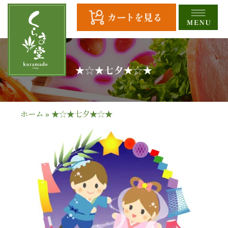
コ
ン
テ
ン
ツ
HOME
★☆★七夕★☆★
へ
ス
全
キ
商
ッ
ホーム
»
★☆★七夕★☆★
プ
品
一
覧
幕
の