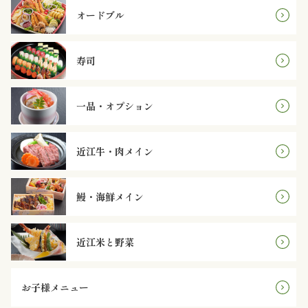
オードブル
と
野
寿司
菜
一品・オプション
お
子
近江牛・肉メイン
様
鰻・海鮮メイン
メ
ニ
近江米と野菜
ュ
お子様メニュー
ー