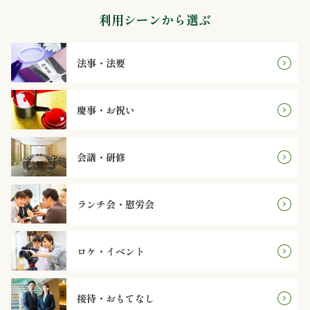
利用シーンから選ぶ
ご
利
法事・法要
用
シ
慶事・お祝い
ー
会議・研修
ン
か
ランチ会・慰労会
ら
選
ロケ・イベント
ぶ
接待・おもてなし