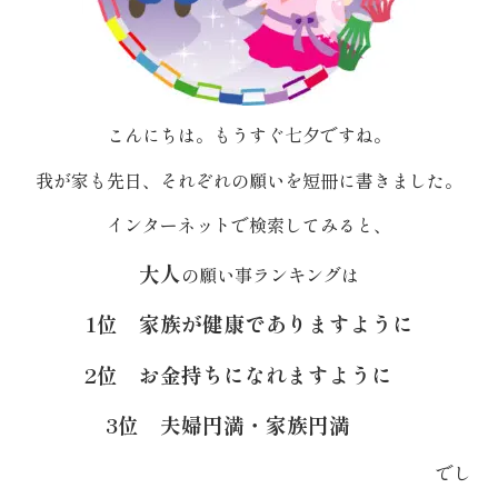
内
弁
当
こんにちは。もうすぐ七夕ですね。
折
我が家も先日、それぞれの願いを短冊に書きました。
インターネットで検索してみると、
詰
大人
弁
の願い事ランキングは
当
1位 家族が健康でありますように
2位 お金持ちになれますように
会
3位 夫婦円満・家族円満
席
料
でし