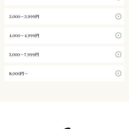
議・
研
3,000～3,999円
修
4,000～4,999円
ラ
ン
5,000～7,999円
チ
8,000円～
会・
慰
労
会
ロ