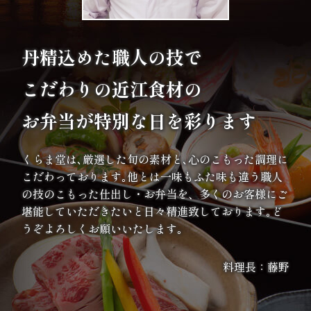
オ
プ
丹精込めた職人の技で
シ
こだわりの
近江食材の
ョ
お弁当が特別な日を彩ります
ン
くらま堂は､厳選した旬の素材と､心のこもった調理に
近
こだわっております｡他とは一味もふた味も違う職人
江
の技のこもった仕出し・お弁当を、多くのお客様にご
堪能していただきたいと日々精進致しております｡ど
牛・
うぞよろしくお願いいたします｡
肉
料理長：藤野
メ
イ