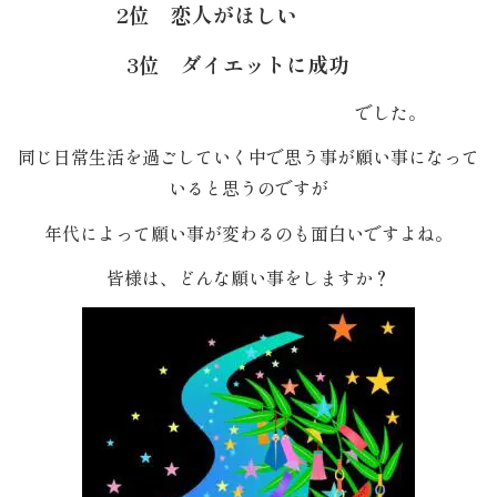
2位 恋人がほしい
エ
3位 ダイエットに成功
リ
でした。
ア
同じ日常生活を過ごしていく中で思う事が願い事になって
いると思うのですが
お
年代によって願い事が変わるのも面白いですよね。
座
皆様は、どんな願い事をしますか？
敷
利
用・
店
舗